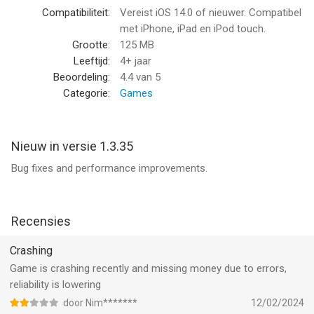
alle details, van de brandstofprijzen tot de kanaalbelasting.
Compatibiliteit:
Vereist iOS 14.0 of nieuwer. Compatibel
met iPhone, iPad en iPod touch.
De goederen van mensen moeten worden vervoerd en over
Grootte:
125 MB
zee is veruit de beste manier. Niet door de lucht of over land.
Leeftijd:
4+ jaar
Niet per huurauto, trein, bus of vliegtuig. Per schip.
Beoordeling:
4.4
van 5
Categorie:
Games
In Shipping Manager heb je diepgaande tactische functies tot je
beschikking. Zo kun je grote aantallen echte schepen kopen en
naar meer dan 400 wereldwijde havens varen.
Nieuw in versie 1.3.35
Bug fixes and performance improvements.
Scheepsvaartfuncties
-Verhinder dat piraten je schepen kapen.
-Beheer je personeel.
-Bespeel de markt. Investeer in andere scheepsvaartbedrijven.
Recensies
-Beheer de marketing van je bedrijf.
-Ga allianties aan of sluit je erbij aan.
Crashing
-En nog veel meer!
Game is crashing recently and missing money due to errors,
reliability is lowering
Scheepsfuncties
door Nim*******
12/02/2024