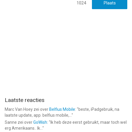
1024
Laatste reacties
Marc Van Hoey
zei over
Belfius Mobile
: "
beste, iPadgebruik, na
laatste update, app. belfius mobile,...
"
Sanne
zei over
GoWish
: "
Ik heb deze eerst gebruikt, maar toch wel
erg Amerikaans.. Ik...
"