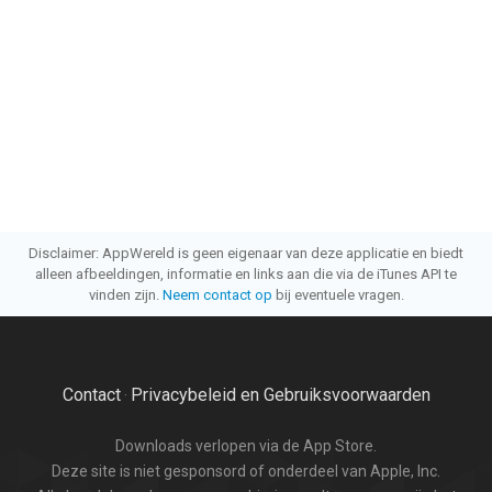
Disclaimer: AppWereld is geen eigenaar van deze applicatie en biedt
alleen afbeeldingen, informatie en links aan die via de iTunes API te
vinden zijn.
Neem contact op
bij eventuele vragen.
Contact
Privacybeleid en Gebruiksvoorwaarden
·
Downloads verlopen via de App Store.
Deze site is niet gesponsord of onderdeel van Apple, Inc.