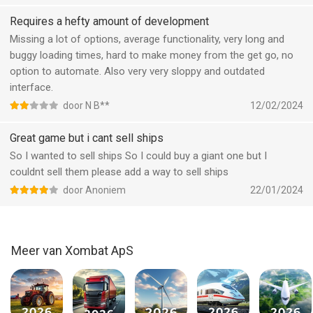
-Bouw nieuwe schepen.
-Koop gebruikte schepen.
Requires a hefty amount of development
-Volg live je routes.
Missing a lot of options, average functionality, very long and
-Personaliseer je schepen zodat ze meer goederen kunnen
buggy loading times, hard to make money from the get go, no
vervoeren.
option to automate. Also very very sloppy and outdated
-Verbeter de schepen zodat ze sneller over de wereld varen.
interface.
-En nog veel meer!
door N B**
12/02/2024
Word de CEO van een goederenimperium, vaar over zeeroutes
Great game but i cant sell ships
en gebruik je complexe strategie om de nieuwe baas van de
So I wanted to sell ships So I could buy a giant one but I
maritieme wereld te worden.
couldnt sell them please add a way to sell ships
door Anoniem
22/01/2024
Deze game is 100% reclamevrij. Opmerking: je hebt een
internetverbinding nodig om deze game te spelen.
Zie het privacybeleid van Trophy Games voor meer informatie
over de bescherming van je gegevens op: https://trophy-
Meer van Xombat ApS
games.com/legal/privacy-statement
--