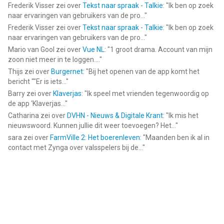
Frederik Visser
zei over
Tekst naar spraak - Talkie
: "
Ik ben op zoek
naar ervaringen van gebruikers van de pro...
"
Frederik Visser
zei over
Tekst naar spraak - Talkie
: "
Ik ben op zoek
naar ervaringen van gebruikers van de pro...
"
Mario van Gool
zei over
Vue NL
: "
1 groot drama. Account van mijn
zoon niet meer in te loggen....
"
Thijs
zei over
Burgernet
: "
Bij het openen van de app komt het
bericht ""Er is iets...
"
Barry
zei over
Klaverjas
: "
Ik speel met vrienden tegenwoordig op
de app ‘Klaverjas...
"
Catharina
zei over
DVHN - Nieuws & Digitale Krant
: "
Ik mis het
nieuwswoord. Kunnen jullie dit weer toevoegen? Het...
"
sara
zei over
FarmVille 2: Het boerenleven
: "
Maanden ben ik al in
contact met Zynga over valsspelers bij de...
"