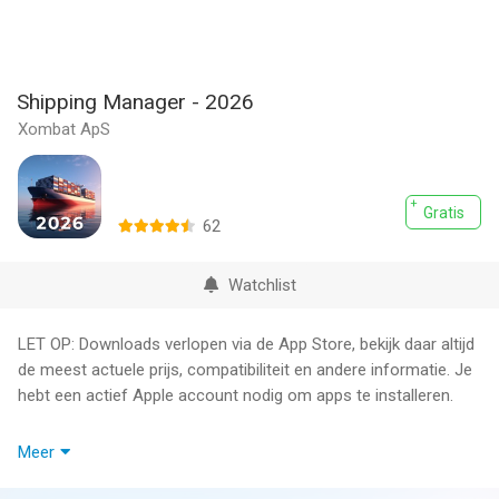
Shipping Manager - 2026
Xombat ApS
Gratis
62
Watchlist
LET OP: Downloads verlopen via de App Store, bekijk daar altijd
de meest actuele prijs, compatibiliteit en andere informatie. Je
hebt een actief Apple account nodig om apps te installeren.
Scheepvaart houdt de wereld draaiende. In Shipping Manager
Meer
word jij de volgende eigenaar van een groot
scheepsvaartbedrijf en laat je jouw imperium goederen op tijd