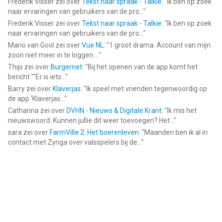
Frederik Visser
zei over
Tekst naar spraak - Talkie
: "
Ik ben op zoek
naar ervaringen van gebruikers van de pro...
"
Frederik Visser
zei over
Tekst naar spraak - Talkie
: "
Ik ben op zoek
naar ervaringen van gebruikers van de pro...
"
Mario van Gool
zei over
Vue NL
: "
1 groot drama. Account van mijn
zoon niet meer in te loggen....
"
Thijs
zei over
Burgernet
: "
Bij het openen van de app komt het
bericht ""Er is iets...
"
Barry
zei over
Klaverjas
: "
Ik speel met vrienden tegenwoordig op
de app ‘Klaverjas...
"
Catharina
zei over
DVHN - Nieuws & Digitale Krant
: "
Ik mis het
nieuwswoord. Kunnen jullie dit weer toevoegen? Het...
"
sara
zei over
FarmVille 2: Het boerenleven
: "
Maanden ben ik al in
contact met Zynga over valsspelers bij de...
"