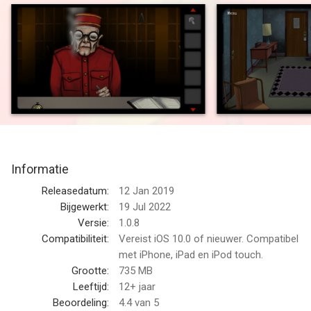
you'll have to solve puzzles and find clues to make it out alive!
FEATURES
• No in-app purchases or ads! Buy once and play forever.
• Engaging and mysterious storyline
• "Escape Room" style puzzles and clues
• Built-in hint system
• Hand-drawn original artwork and animation
• Quality sound effects and non-intrusive soundtrack
• Auto-save functionality
Informatie
--
Releasedatum:
12 Jan 2019
Bijgewerkt:
19 Jul 2022
Room 1309 van Brian White is een app voor iPhone, iPad en
Versie:
1.0.8
iPod touch met iOS versie 10.0 of hoger, geschikt bevonden
Compatibiliteit:
Vereist iOS 10.0 of nieuwer. Compatibel
voor gebruikers met leeftijden vanaf
met iPhone, iPad en iPod touch.
12 jaar
.
Grootte:
735 MB
Informatie voor Room 1309is het laatst vergeleken op 8 Aug
Leeftijd:
12+ jaar
om 15:42.
Beoordeling:
4.4
van 5