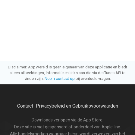
Disclaimer: AppWereld is geen eigenaar van deze applicatie en biedt
alleen afbeeldingen, informatie en links aan die via de iTunes API te
vinden zijn.
Neem contact op
bij eventuele vragen.
Contact
Privacybeleid en Gebruiksvoorwaarden
·
Downloads verlopen via de App Store.
Deze site is niet gesponsord of onderdeel van Apple, Inc.
Alle handelsmerken waarnaar hierin wordt verwezen zijn het