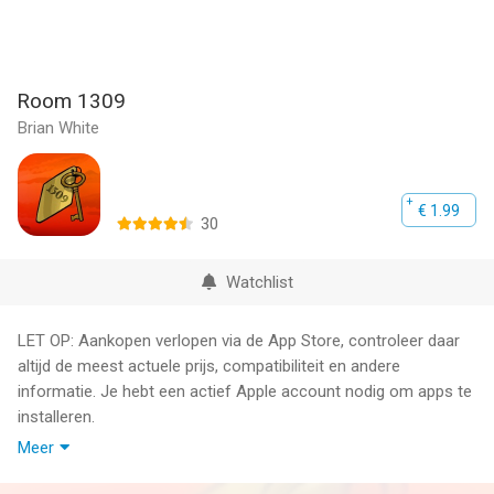
Room 1309
Brian White
€ 1.99
30
Watchlist
LET OP: Aankopen verlopen via de App Store, controleer daar
altijd de meest actuele prijs, compatibiliteit en andere
informatie. Je hebt een actief Apple account nodig om apps te
installeren.
Meer
Can you escape from Room 1309? Strange ghosts haunt the
rooms of the Hotel Orpheus. When you awake in Room 1309