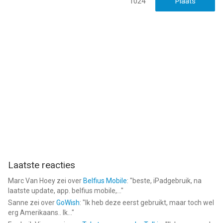
1024
Laatste reacties
Marc Van Hoey
zei over
Belfius Mobile
: "
beste, iPadgebruik, na
laatste update, app. belfius mobile,...
"
Sanne
zei over
GoWish
: "
Ik heb deze eerst gebruikt, maar toch wel
erg Amerikaans.. Ik...
"