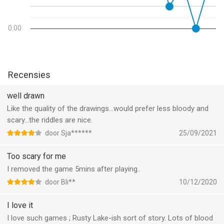
0.00
Recensies
well drawn
Like the quality of the drawings…would prefer less bloody and
scary…the riddles are nice.
door Sja******
25/09/2021
Too scary for me
I removed the game 5mins after playing..
door Bli**
10/12/2020
I love it
I love such games ; Rusty Lake-ish sort of story. Lots of blood