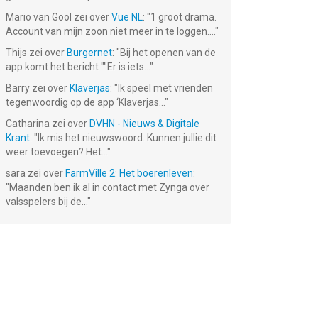
Mario van Gool
zei over
Vue NL
: "
1 groot drama.
Account van mijn zoon niet meer in te loggen....
"
Thijs
zei over
Burgernet
: "
Bij het openen van de
app komt het bericht ""Er is iets...
"
Barry
zei over
Klaverjas
: "
Ik speel met vrienden
tegenwoordig op de app ‘Klaverjas...
"
Catharina
zei over
DVHN - Nieuws & Digitale
Krant
: "
Ik mis het nieuwswoord. Kunnen jullie dit
weer toevoegen? Het...
"
sara
zei over
FarmVille 2: Het boerenleven
:
"
Maanden ben ik al in contact met Zynga over
valsspelers bij de...
"