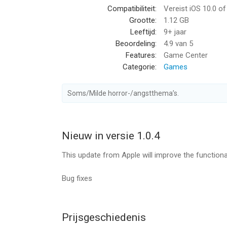
Compatibiliteit:
Vereist iOS 10.0 o
Grootte:
1.12 GB
iCLOUD & GAMECENTER SUPPORTED
Leeftijd:
9+ jaar
Share your progress between multiple devices an
Beoordeling:
4.9
van 5
Features:
Game Center
MULTI LANGUAGE SUPPORT
Categorie:
Games
Available in English, French, Italian, German, Span
Fireproof Games is an independent studio from G
Soms/Milde horror-/angstthema’s.
Find out more at fireproofgames.com
Follow us @Fireproof_Games
Find us on Facebook
Nieuw in versie 1.0.4
--
This update from Apple will improve the functional
The Room: Old Sins van Fireproof Studios Limited
Bug fixes
10.0 of hoger, geschikt bevonden voor gebruikers
Informatie voor The Room: Old Sinsis het laatst 
Prijsgeschiedenis