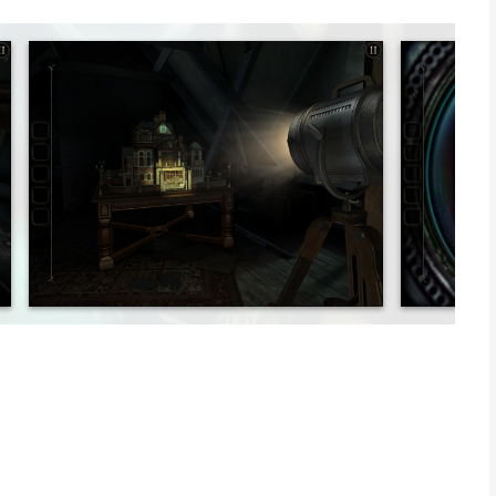
r and his high-society wife provokes the hunt for a precious
e, and the discovery of an old, peculiar dollhouse…
s and manipulate bizarre contraptions as you uncover the
forms at your fingertips. Each intricate room is a portal to a
 mix of intriguing puzzles with a simple user interface.
el the surface of each object.
 which of them conceal hidden mechanisms.
nd effects create an unforgettable soundscape.