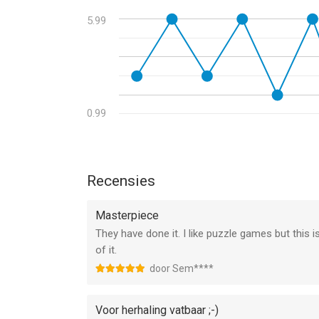
5.99
0.99
Recensies
Masterpiece
They have done it. I like puzzle games but this i
of it.
door Sem****
Voor herhaling vatbaar ;-)