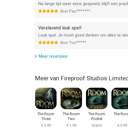
Na lange tijd weer eens gespeeld, blijft een pr
door Pau*******
Verslavend leuk spel!
Leuk spel. Je moet goed denken om alles te vind
door Yoo*****
Meer recensies
Meer van Fireproof Studios Limite
The Room
The Room
The Room
The Ro
Three
Two
Pocket
€ 3.99
€ 1.99
Gratis!
€ 0.99