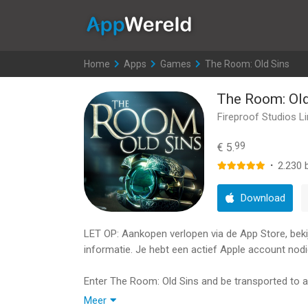
AppWereld
Home
>
Apps
>
Games
>
The Room: Old Sins
The Room: Old
Fireproof Studios L
99
€ 5.
·
2.230
b
Download
LET OP: Aankopen verlopen via de App Store, bekijk
informatie. Je hebt een actief Apple account nodi
Enter The Room: Old Sins and be transported to a
a captivating story.
Meer