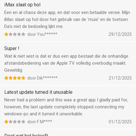
iMax slaat op hol
Een en al chaos deze app, en dat voor een betaalde versie. Mijn
iMac slaat op hol door het gebruik van de ‘muis’ en de toetsen.
Da’s niet de bedoeling lijkt me.
door You******
29/12/2025
Super !
Wat ik niet wist is dat er dus een app bestaat die de onhandige
afstandsbediening van de Apple TV volledig overbodig maakt.
Geweldig
door Dik*******
21/12/2025
Latest update turned it unusable
Never had a problem and this was a great app I gladly paid for,
however, the last update completely stopped connecting my
windows-pc and it turned it unworkable.
door F M****
01/12/2025
Doet wat het belooft