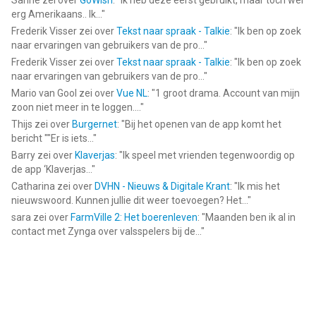
Sanne
zei over
GoWish
: "
Ik heb deze eerst gebruikt, maar toch wel
erg Amerikaans.. Ik...
"
Frederik Visser
zei over
Tekst naar spraak - Talkie
: "
Ik ben op zoek
naar ervaringen van gebruikers van de pro...
"
Frederik Visser
zei over
Tekst naar spraak - Talkie
: "
Ik ben op zoek
naar ervaringen van gebruikers van de pro...
"
Mario van Gool
zei over
Vue NL
: "
1 groot drama. Account van mijn
zoon niet meer in te loggen....
"
Thijs
zei over
Burgernet
: "
Bij het openen van de app komt het
bericht ""Er is iets...
"
Barry
zei over
Klaverjas
: "
Ik speel met vrienden tegenwoordig op
de app ‘Klaverjas...
"
Catharina
zei over
DVHN - Nieuws & Digitale Krant
: "
Ik mis het
nieuwswoord. Kunnen jullie dit weer toevoegen? Het...
"
sara
zei over
FarmVille 2: Het boerenleven
: "
Maanden ben ik al in
contact met Zynga over valsspelers bij de...
"