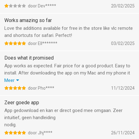
zichtbaar voor de iPhone cliënt maar een daadwerkelijke
door Dev*****
20/02/2025
connectie (ook via peer2peer) bleef uit. Ik heb na een paar
dagen aan hoofdbreken alles opgegeven.. zelfs als de wifi
Works amazing so far
router hier het probleem zou zijn dan nog werkt het niet via
Love the additions available for free in the store like vlc remote
andere technologieën zoals Bluetooth en/of directe
and shortcuts for safari. Perfect!
hotspot/sharing… zonde van mijn tijd en energie.
door Ell*******
03/02/2025
Does what it promised
App works as expected. Fair price for a good product. Easy to
install. After downloading the app on my Mac and my phone it
immediately recognized everything and connected with ease.
Meer
I’ve been using it everyday for the past few weeks and I have
door Pho****
11/12/2024
seen no bugs whatsoever. Every time I open it it immediately
works. Great stuff!
Zeer goede app
App gedownload en kan er direct goed mee omgaan. Zeer
intuitief, geen handleiding
nodig.
door Jhj****
26/11/2024