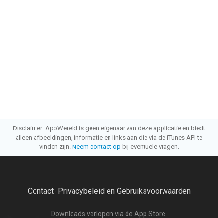
Disclaimer: AppWereld is geen eigenaar van deze applicatie en biedt
alleen afbeeldingen, informatie en links aan die via de iTunes API te
vinden zijn.
Neem contact op
bij eventuele vragen.
Contact
Privacybeleid en Gebruiksvoorwaarden
·
Downloads verlopen via de App Store.