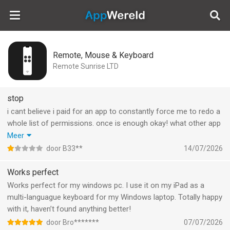
AppWereld
Remote, Mouse & Keyboard
Remote Sunrise LTD
stop
i cant believe i paid for an app to constantly force me to redo a
whole list of permissions. once is enough okay! what other app
does this? stop forcing me to open apple music! i dont use it!
Meer
update: desktop app cannot be configured to not autostart, so
door B33**
14/07/2026
thats the last straw for me, uninstalled, too many red flags.
Works perfect
Works perfect for my windows pc. I use it on my iPad as a
multi-languague keyboard for my Windows laptop. Totally happy
with it, haven’t found anything better!
door Bro*******
07/07/2026