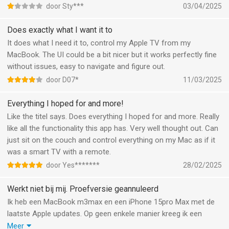
door Sty***
03/04/2025
Does exactly what I want it to
It does what I need it to, control my Apple TV from my
MacBook. The UI could be a bit nicer but it works perfectly fine
without issues, easy to navigate and figure out.
door D07*
11/03/2025
Everything I hoped for and more!
Like the titel says. Does everything I hoped for and more. Really
like all the functionality this app has. Very well thought out. Can
just sit on the couch and control everything on my Mac as if it
was a smart TV with a remote.
door Yes*******
28/02/2025
Werkt niet bij mij. Proefversie geannuleerd
Ik heb een MacBook m3max en een iPhone 15pro Max met de
laatste Apple updates. Op geen enkele manier kreeg ik een
daadwerkelijke connectie tot stand. Wel werd de MacBook
Meer