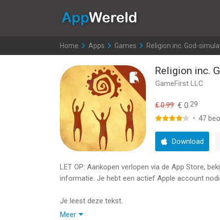
AppWereld
Home
>
Apps
>
Games
>
Religion inc. God-simula
Religion inc. 
GameFirst LLC
29
€ 0.
€ 0.99
·
47
beo
Download
LET OP: Aankopen verlopen via de App Store, bekijk
informatie. Je hebt een actief Apple account nodi
Je leest deze tekst.
Maar waarom?
Meer