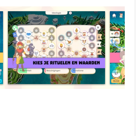
 realiteit.
uisternis.
igen realiteit kon bouwen?
en genieten van het proces, de simulatie van het creëren van