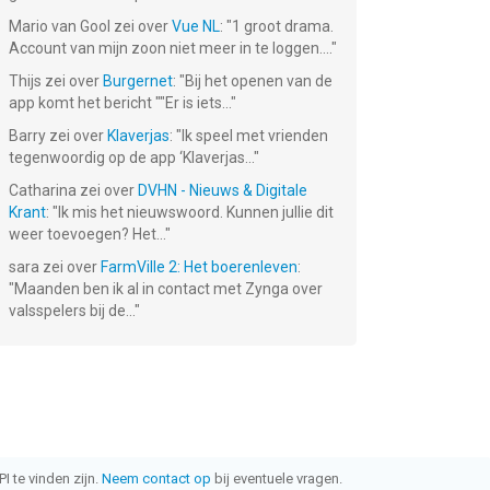
Mario van Gool
zei over
Vue NL
: "
1 groot drama.
Account van mijn zoon niet meer in te loggen....
"
Thijs
zei over
Burgernet
: "
Bij het openen van de
app komt het bericht ""Er is iets...
"
Barry
zei over
Klaverjas
: "
Ik speel met vrienden
tegenwoordig op de app ‘Klaverjas...
"
Catharina
zei over
DVHN - Nieuws & Digitale
Krant
: "
Ik mis het nieuwswoord. Kunnen jullie dit
weer toevoegen? Het...
"
sara
zei over
FarmVille 2: Het boerenleven
:
"
Maanden ben ik al in contact met Zynga over
valsspelers bij de...
"
I te vinden zijn.
Neem contact op
bij eventuele vragen.