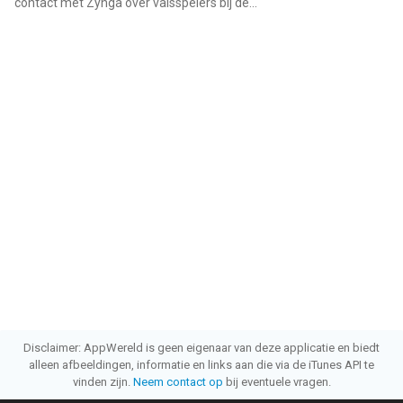
contact met Zynga over valsspelers bij de...
"
Disclaimer: AppWereld is geen eigenaar van deze applicatie en biedt
alleen afbeeldingen, informatie en links aan die via de iTunes API te
vinden zijn.
Neem contact op
bij eventuele vragen.