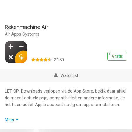
Rekenmachine Air
Air Apps Systems
Gratis
2.150
Watchlist
LET OP: Downloads verlopen via de App Store, bekijk daar altijd
de meest actuele prijs, compatibiliteit en andere informatie. Je
hebt een actief Apple account nodig om apps te installeren.
De Beste Rekenmachine & AI Wiskunde Oplosser!
Meer
Los wiskundige problemen direct op met de meest
geavanceerde rekenmachine, ontworpen voor studenten,