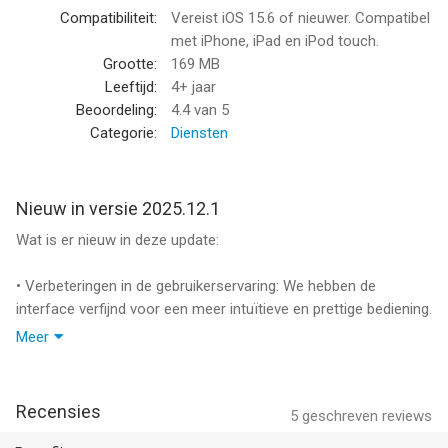
snelle conversies.
Compatibiliteit:
Vereist iOS 15.6 of nieuwer. Compatibel
- Leer en verbeter je vaardigheden met een rekenmachine die
met iPhone, iPad en iPod touch.
complexe vergelijkingen ondersteunt.
Grootte:
169 MB
Leeftijd:
4+ jaar
Van het oplossen van vergelijkingen tot AI-aangedreven
Beoordeling:
4.4
van 5
berekeningen: deze rekenmachine is gebouwd om alles aan te
Categorie:
Diensten
kunnen. Of je nu een standaard rekenmachine, een
wetenschappelijke rekenmachine, een iPad-rekenmachine of
een snelle foto-oplossing voor wiskunde nodig hebt, deze app
Nieuw in versie 2025.12.1
is de ultieme wiskunde helper.
Wat is er nieuw in deze update:
Download nu en ervaar de kracht van een AI-gestuurde
rekenmachine die wiskunde eenvoudig maakt voor iedereen!
• Verbeteringen in de gebruikerservaring: We hebben de
interface verfijnd voor een meer intuïtieve en prettige bediening.
Kies uit verschillende abonnementopties. Onze
standaardabonnementopties zijn:
Meer
• Foutoplossingen: We hebben enkele vervelende bugs
- Abonnement voor 1 week
aangepakt om een stabielere ervaring te garanderen.
- Abonnement voor 1 maand
- Abonnement voor 1 jaar
Recensies
5
geschreven reviews
Download nu en profiteer van al deze verbeteringen!