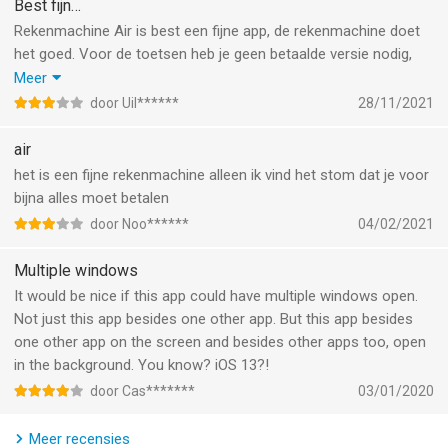
---
Best fijn…
Rekenmachine Air is best een fijne app, de rekenmachine doet
Het abonnement wordt in rekening gebracht via je iTunes-
het goed. Voor de toetsen heb je geen betaalde versie nodig,
account bij de bevestiging van de aankoop en wordt
maar helaas wel voor andere hele fijne voordelen. Licht thema
Meer
automatisch verlengd, tenzij je het minstens 24 uur vóór het
kan ook alleen maar met een abonnement, supervervelend want
door Uil******
28/11/2021
einde van de huidige periode annuleert. Je kunt je abonnement
ik haat donkere thema’s. Irritant ook dat bij elke keer dat je de
beheren of annuleren via de iTunes-instellingen.
app gebruikt, gevraagd wordt om een abonnement op de
air
betaalde versie te nemen. Fijn als je op zoek bent naar een
het is een fijne rekenmachine alleen ik vind het stom dat je voor
Als je je in de Europese Unie bevindt en je je bestelling wilt
rekenmachine, maar niet heel gebruiksvriendelijk.
bijna alles moet betalen
annuleren, heb je daar 14 dagen de tijd voor. Volg de stappen
door Noo******
04/02/2021
die worden aangegeven in de Apple App Store. Let op: als je de
app hebt gedownload en bent begonnen met gebruiken
Multiple windows
(bijvoorbeeld door de app te openen en te gebruiken), kun je je
It would be nice if this app could have multiple windows open.
bestelling niet annuleren en krijg je geen terugbetaling.
Not just this app besides one other app. But this app besides
one other app on the screen and besides other apps too, open
Verbind met ons via:
in the background. You know? iOS 13?!
Web: https://airapps.co
LinkedIn: https://www.linkedin.com/company/airapps
door Cas*******
03/01/2020
Instagram: https://www.instagram.com/airappsco
Facebook: https://www.facebook.com/airappsco
Meer recensies