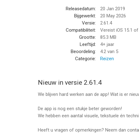
Releasedatum:
20 Jan 2019
Bijgewerkt:
20 May 2026
Versie:
2.61.4
Compatibiliteit:
Vereist iOS 15.1 o
Grootte:
85.3 MB
Leeftijd:
4+ jaar
Beoordeling:
4.2
van 5
Categorie:
Reizen
Nieuw in versie 2.61.4
We blijven hard werken aan de app! Wat is er nieu
De app is nog een stukje beter geworden!
We hebben een aantal visuele, tekstuele én techn
Heeft u vragen of opmerkingen? Neem dan conta