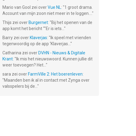
Mario van Gool
zei over
Vue NL
: "
1 groot drama.
Account van mijn zoon niet meer in te loggen....
"
Thijs
zei over
Burgernet
: "
Bij het openen van de
app komt het bericht ""Er is iets...
"
Barry
zei over
Klaverjas
: "
Ik speel met vrienden
tegenwoordig op de app ‘Klaverjas...
"
Catharina
zei over
DVHN - Nieuws & Digitale
Krant
: "
Ik mis het nieuwswoord. Kunnen jullie dit
weer toevoegen? Het...
"
sara
zei over
FarmVille 2: Het boerenleven
:
"
Maanden ben ik al in contact met Zynga over
valsspelers bij de...
"