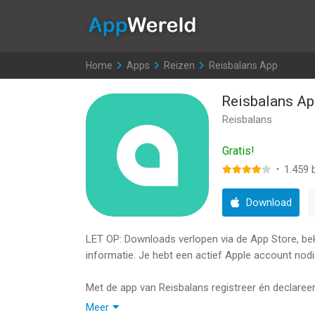
AppWereld
Home
>
Apps
>
Reizen
>
Reisbalans App
Reisbalans Ap
Reisbalans
Gratis!
·
1.459
b
Download
LET OP: Downloads verlopen via de App Store, bekij
informatie. Je hebt een actief Apple account nodi
Met de app van Reisbalans registreer én declareer 
je toegang tot veel verschillende vormen van vervo
Meer