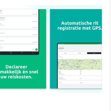
 de gemaakte ritten in de Reisbalans-app. Met automatische
e app alle ritten automatisch bij te houden, ook wanneer je de
e direct inzicht in jouw reisgedrag. Automatische
declaraties aan te maken. Je vindt ze terug in het
isbalans-account. De keuze voor Reisbalans loopt altijd via je
ijgt en gebruikt. Meer weten? Kijk op www.reisbalans.nl.
hone, iPad en iPod touch met iOS versie 15.1 of hoger,
n vanaf
4 jaar
.
eleken op 8 Aug om 02:14.