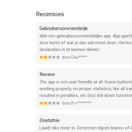
Recensies
Gebruikersonvriendelijk
Wat een gebruikersonvriendelijke app. App geeft
door komt of wat je dan wel moet doen. Het kos
declaraties in te kunnen dienen.
door Dau****
Review
The app is not user friendly at all. Some buttons 
working properly, no proper statistics, like all tra
resulted in penalties, etc (incl drill down function
door R v*******
Doetutnie
Laadt niks meer in. Schermen blijven blanco of la