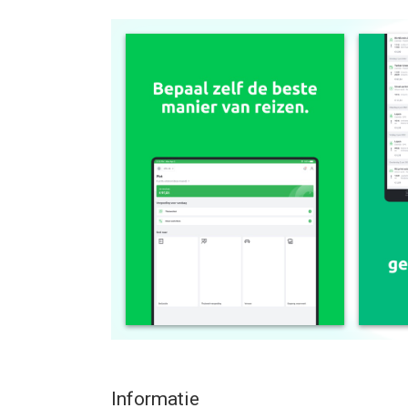
Met één druk op de knop bevestig en declareer je
rittenregistratie kun je er zelfs voor kiezen om d
app niet gebruikt. Dankzij deze GPS-functie krijg j
rittengegistraties worden ook gebruikt om nieuwe 
kostenoverzicht, zodra ze zijn verwerkt.
De app is te gebruiken voor gebruikers met een Re
werkgever. Je werkgever bepaalt welke opties je kr
--
Reisbalans App van Reisbalans is een app voor iP
geschikt bevonden voor gebruikers met leeftijde
Informatie voor Reisbalans Appis het laatst verg
Informatie