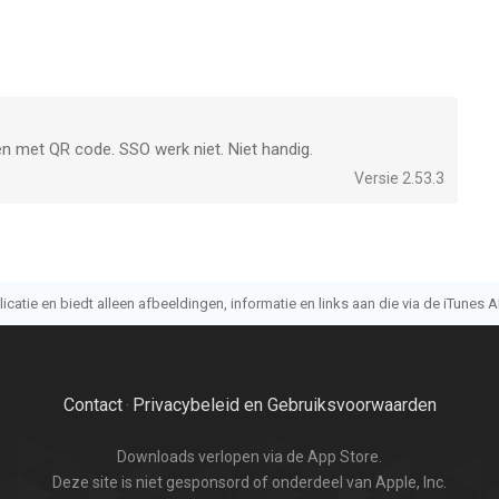
n met QR code. SSO werk niet. Niet handig.
Versie 2.53.3
atie en biedt alleen afbeeldingen, informatie en links aan die via de iTunes AP
Contact
Privacybeleid en Gebruiksvoorwaarden
·
Downloads verlopen via de App Store.
Deze site is niet gesponsord of onderdeel van Apple, Inc.