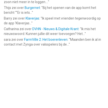
zoon niet meer in te loggen....
"
Thijs
zei over
Burgernet
: "
Bij het openen van de app komt het
bericht ""Er is iets...
"
Barry
zei over
Klaverjas
: "
Ik speel met vrienden tegenwoordig op
de app ‘Klaverjas...
"
Catharina
zei over
DVHN - Nieuws & Digitale Krant
: "
Ik mis het
nieuwswoord. Kunnen jullie dit weer toevoegen? Het...
"
sara
zei over
FarmVille 2: Het boerenleven
: "
Maanden ben ik al in
contact met Zynga over valsspelers bij de...
"