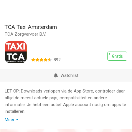
TCA Taxi Amsterdam
TCA Zorgvervoer B.V.
Gratis
892
Watchlist
LET OP: Downloads verlopen via de App Store, controleer daar
altijd de meest actuele prijs, compatibiliteit en andere
informatie. Je hebt een actief Apple account nodig om apps te
installeren.
Meer
Met de app van TCA kun je makkelijk in heel Amsterdam je taxi
bestellen. Onze taxi’s staan 24 uur per dag 7 dagen per week