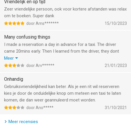
Vriendelijk en op tijd
Zeer vriendelijke persoon, ook voor kortere afstanden was relax
om te boeken. Super dank
door Ams*******
15/10/2023
Many confusing things
I made a reservation a day in advance for a taxi. The driver
came 20mins early. Then I learned from the driver, they dont
see that this is a reservation for certain pickup time. They just
Meer
thought its ordinary passenger.
door Arv******
21/01/2023
And I also learned there is no reservation made actually. Its just
system shows you to drivers at that time(probably) and you
Onhandig
would be luck if any driver would accept your request. I might
Gebruiksvriendelijkheid kan beter. Als je een rit wil reserveren
have lost mu flight if this one driver wasnt around by
kies je door de onduidelijke knop om meteen een taxi te laten
coincidence. Terrible unreliable service.
komen, die dan weer geannuleerd moet worden.
Also there is no way for both passenger and driver to see if trip
door Ano*****
31/10/2021
is paid or not. Driver had to call the office to learn if payment
went through. I was about to pay to the driver for 2nd time if we
Meer recensies
hadn't called the office to check. Unacceptable for such simple