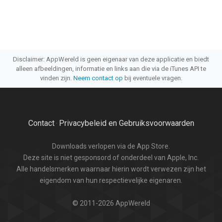
Disclaimer: AppWereld is geen eigenaar van deze applicatie en biedt
alleen afbeeldingen, informatie en links aan die via de iTunes API te
vinden zijn.
Neem contact op
bij eventuele vragen.
Contact
Privacybeleid en Gebruiksvoorwaarden
·
Downloads verlopen via de App Store.
Deze site is niet gesponsord of onderdeel van Apple, Inc.
Alle handelsmerken waarnaar hierin wordt verwezen zijn het
eigendom van hun respectievelijke eigenaren.
© 2011-2026 AppWereld