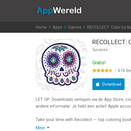
AppWereld
Home
>
Apps
>
Games
>
RECOLLECT: Color by 
RECOLLECT: C
Severex
Gratis!
·
616
be
Download
LET OP: Downloads verlopen via de App Store, contr
andere informatie. Je hebt een actief Apple accou
Take your time with Recollect — top coloring book
and create masterpieces in a simple way.
Meer