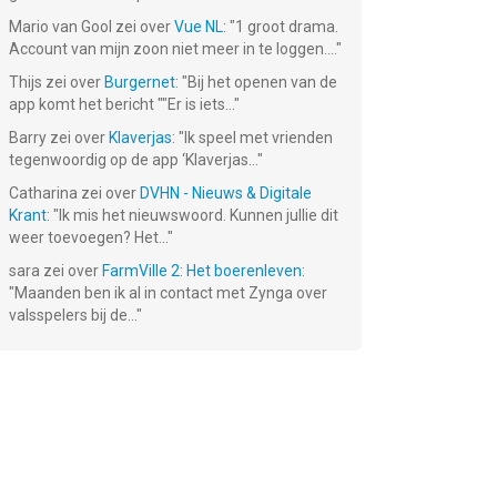
Mario van Gool
zei over
Vue NL
: "
1 groot drama.
Account van mijn zoon niet meer in te loggen....
"
Thijs
zei over
Burgernet
: "
Bij het openen van de
app komt het bericht ""Er is iets...
"
Barry
zei over
Klaverjas
: "
Ik speel met vrienden
tegenwoordig op de app ‘Klaverjas...
"
Catharina
zei over
DVHN - Nieuws & Digitale
Krant
: "
Ik mis het nieuwswoord. Kunnen jullie dit
weer toevoegen? Het...
"
sara
zei over
FarmVille 2: Het boerenleven
:
"
Maanden ben ik al in contact met Zynga over
valsspelers bij de...
"