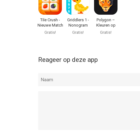
Tile Crush -
Griddlers 1 -
Polygon –
Nieuwe Match
Nonogram
Kleuren op
3
crossme
nummer
Gratis!
Gratis!
Gratis!
Reageer op deze app