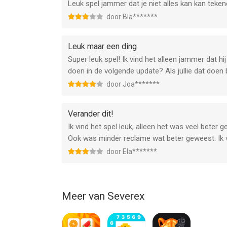
Leuk spel jammer dat je niet alles kan kan teke
Informatie voor RECOLLECT: Color by Numberis he
door Bla*******
Leuk maar een ding
Super leuk spel! Ik vind het alleen jammer dat hi
doen in de volgende update? Als jullie dat doen b
door Joa*******
Verander dit!
Ik vind het spel leuk, alleen het was veel bete
Ook was minder reclame wat beter geweest. Ik ve
door Ela*******
Meer van Severex