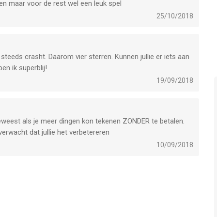
nen maar voor de rest wel een leuk spel
t laatst vergeleken op 8 Aug om 03:09.
25/10/2018
j steeds crasht. Daarom vier sterren. Kunnen jullie er iets aan
en ik superblij!
19/09/2018
r geweest als je meer dingen kon tekenen ZONDER te betalen.
rwacht dat jullie het verbetereren
10/09/2018