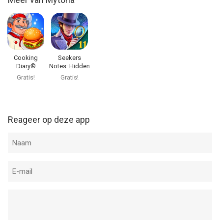
Cooking
Seekers
Diary®
Notes: Hidden
Restaurant
Objects
Gratis!
Gratis!
Game
Reageer op deze app