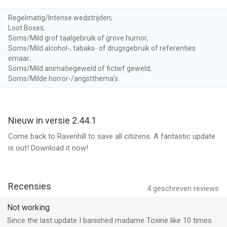
— Test your wits with puzzles! From tricky riddles to logic
challenges, train your brain while uncovering the city's
Regelmatig/Intense wedstrijden;
Loot Boxes;
mysteries.
Soms/Mild grof taalgebruik of grove humor;
— Don't miss a clue! Collect evidence and connect the dots to
Soms/Mild alcohol-, tabaks- of drugsgebruik of referenties
reveal the truth.
ernaar;
— Meet fascinating characters! Encounter Ravenhill's enigmatic
Soms/Mild animatiegeweld of fictief geweld;
residents, each with a story to tell and secrets to share.
Soms/Milde horror-/angstthema’s.
— Explore stunning locations! Wander through eerie alleys,
historic landmarks, and hidden chambers, all beautifully
illustrated and filled with mysteries.
Nieuw in versie 2.44.1
— Unravel a gripping storyline! Dive into a twisting tale of
suspense, family secrets, and dark discoveries waiting to be
Come back to Ravenhill to save all citizens. A fantastic update
uncovered.
is out! Download it now!
— Navigate through an episodic plot structure. Discover
yourself as the main character in intriguing scenes and
unpredictable events.
Recensies
4
geschreven reviews
— Build collections and earn rewards! Assemble unique
artifacts and uncover their significance in Ravenhill's shadowy
Not working
history.
Since the last update I banished madame Toxine like 10 times.