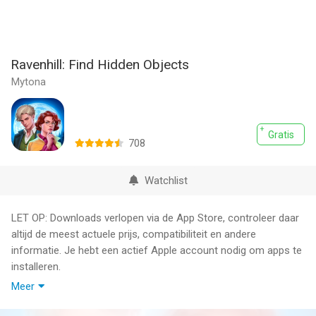
Ravenhill: Find Hidden Objects
Mytona
Gratis
708
Watchlist
LET OP: Downloads verlopen via de App Store, controleer daar
altijd de meest actuele prijs, compatibiliteit en andere
informatie. Je hebt een actief Apple account nodig om apps te
installeren.
Meer
Are you ready for a hidden object adventure unlike any other?
Immerse yourself in a thrilling adventure full of mystery and