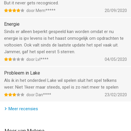
But it never gets recogniced.
Stay informed, be the first to know, and connect with players
door Mem*****
20/09/2020
worldwide on our social media:
Facebook:
Energie
https://www.facebook.com/gaming/RavenhillGameMYTONA
Sinds er alleen beperkt gespeeld kan worden omdat er nu
Instagram: https://www.instagram.com/ravenhill_official/
energie is ipv levens is het haast onmogelijk om opdrachten te
YouTube: https://www.youtube.com/@Ravenhill_official
voltooien. Ook valt sinds de laatste update het spel vaak uit.
Jammer, gaf het spel eerst 5 sterren.
Are you ready for a big adventure? Then let's go!
door Lvl****
04/05/2020
--
Probleem in Lake
Als ik in het onderdeel Lake wil spelen sluit het spel telkens
Ravenhill: Find Hidden Objects van Mytona is een app voor
weer. Niet 1keer maar steeds, spel is zo niet meer te spelen
iPhone, iPad en iPod touch met iOS versie 15.0 of hoger,
geschikt bevonden voor gebruikers met leeftijden vanaf
12 jaar
.
door Dan****
23/02/2020
Informatie voor Ravenhill: Find Hidden Objectsis het laatst
Meer recensies
vergeleken op 6 Aug om 17:13.
Meer van Mytona