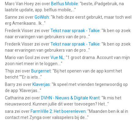
Marc Van Hoey
zei over
Belfius Mobile
: "
beste, iPadgebruik, na
laatste update, app. belfius mobile,...
"
Sanne
zei over
GoWish
: "
Ik heb deze eerst gebruikt, maar toch wel
erg Amerikaans.. Ik...
"
Frederik Visser
zei over
Tekst naar spraak - Talkie
: "
Ik ben op zoek
naar ervaringen van gebruikers van de pro...
"
Frederik Visser
zei over
Tekst naar spraak - Talkie
: "
Ik ben op zoek
naar ervaringen van gebruikers van de pro...
"
Mario van Gool
zei over
Vue NL
: "
1 groot drama. Account van mijn
zoon niet meer in te loggen....
"
Thijs
zei over
Burgernet
: "
Bij het openen van de app komt het
bericht ""Er is iets...
"
Barry
zei over
Klaverjas
: "
Ik speel met vrienden tegenwoordig op
de app ‘Klaverjas...
"
Catharina
zei over
DVHN - Nieuws & Digitale Krant
: "
Ik mis het
nieuwswoord. Kunnen jullie dit weer toevoegen? Het...
"
sara
zei over
FarmVille 2: Het boerenleven
: "
Maanden ben ik al in
contact met Zynga over valsspelers bij de...
"