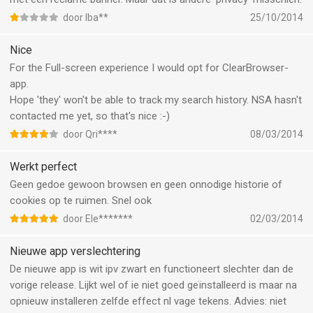
door Iba**
25/10/2014
Nice
For the Full-screen experience I would opt for ClearBrowser-
app.
Hope 'they' won't be able to track my search history. NSA hasn't
contacted me yet, so that's nice :-)
door Qri****
08/03/2014
Werkt perfect
Geen gedoe gewoon browsen en geen onnodige historie of
cookies op te ruimen. Snel ook
door Ele*******
02/03/2014
Nieuwe app verslechtering
De nieuwe app is wit ipv zwart en functioneert slechter dan de
vorige release. Lijkt wel of ie niet goed geïnstalleerd is maar na
opnieuw installeren zelfde effect nl vage tekens. Advies: niet