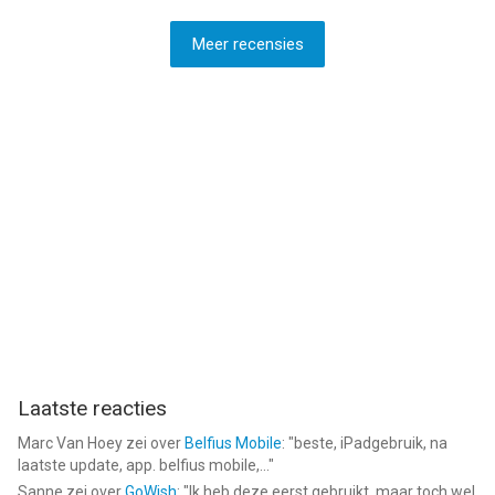
Meer recensies
Laatste reacties
Marc Van Hoey
zei over
Belfius Mobile
: "
beste, iPadgebruik, na
laatste update, app. belfius mobile,...
"
Sanne
zei over
GoWish
: "
Ik heb deze eerst gebruikt, maar toch wel