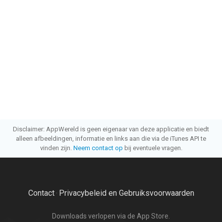
Disclaimer: AppWereld is geen eigenaar van deze applicatie en biedt
alleen afbeeldingen, informatie en links aan die via de iTunes API te
vinden zijn.
Neem contact op
bij eventuele vragen.
Contact
Privacybeleid en Gebruiksvoorwaarden
·
Downloads verlopen via de App Store.