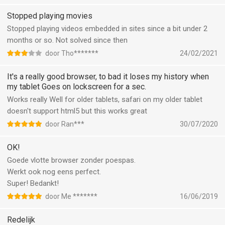
Stopped playing movies
Stopped playing videos embedded in sites since a bit under 2
months or so. Not solved since then
door Tho*******
24/02/2021
It's a really good browser, to bad it loses my history when
my tablet Goes on lockscreen for a sec.
Works really Well for older tablets, safari on my older tablet
doesn't support html5 but this works great
door Ran***
30/07/2020
OK!
Goede vlotte browser zonder poespas.
Werkt ook nog eens perfect.
Super! Bedankt!
door Me *******
16/06/2019
Redelijk