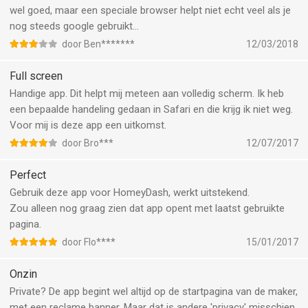
wel goed, maar een speciale browser helpt niet echt veel als je
nog steeds google gebruikt...
door Ben*******
12/03/2018
Full screen
Handige app. Dit helpt mij meteen aan volledig scherm. Ik heb
een bepaalde handeling gedaan in Safari en die krijg ik niet weg.
Voor mij is deze app een uitkomst.
door Bro***
12/07/2017
Perfect
Gebruik deze app voor HomeyDash, werkt uitstekend.
Zou alleen nog graag zien dat app opent met laatst gebruikte
pagina.
door Flo****
15/01/2017
Onzin
Private? De app begint wel altijd op de startpagina van de maker,
met een reclame banner. Maar dat is andere 'privacy' misschien.