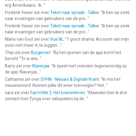
erg Amerikaans.. Ik...
"
Frederik Visser
zei over
Tekst naar spraak - Talkie
: "
Ik ben op zoek
naar ervaringen van gebruikers van de pro...
"
Frederik Visser
zei over
Tekst naar spraak - Talkie
: "
Ik ben op zoek
naar ervaringen van gebruikers van de pro...
"
Mario van Gool
zei over
Vue NL
: "
1 groot drama. Account van mijn
zoon niet meer in te loggen....
"
Thijs
zei over
Burgernet
: "
Bij het openen van de app komt het
bericht ""Er is iets...
"
Barry
zei over
Klaverjas
: "
Ik speel met vrienden tegenwoordig op
de app ‘Klaverjas...
"
Catharina
zei over
DVHN - Nieuws & Digitale Krant
: "
Ik mis het
nieuwswoord. Kunnen jullie dit weer toevoegen? Het...
"
sara
zei over
FarmVille 2: Het boerenleven
: "
Maanden ben ik al in
contact met Zynga over valsspelers bij de...
"