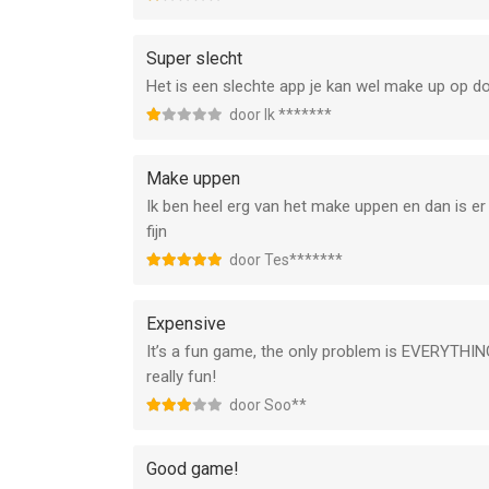
Super slecht
Het is een slechte app je kan wel make up op doe
door Ik *******
Make uppen
Ik ben heel erg van het make uppen en dan is e
fijn
door Tes*******
Expensive
It’s a fun game, the only problem is EVERYTHIN
really fun!
door Soo**
Good game!