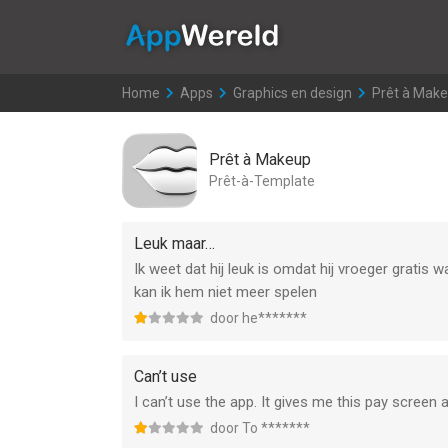
AppWereld
Home
>
Apps
>
Graphics en design
>
Prêt à Mak
Prêt à Makeup
Prêt-à-Template
Leuk maar…
Ik weet dat hij leuk is omdat hij vroeger gratis 
kan ik hem niet meer spelen
door he*******
Can’t use
I can’t use the app. It gives me this pay screen a
door To *******