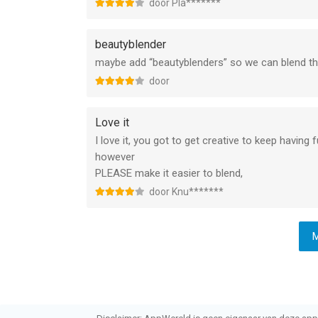
door Pla*******
beautyblender
maybe add “beautyblenders” so we can blend th
door
Love it
I love it, you got to get creative to keep having
however
PLEASE make it easier to blend,
door Knu*******
M