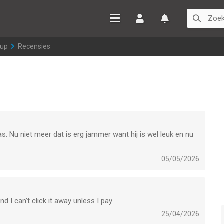
Inloggen
Watchlist
eup
>
Recensies
was. Nu niet meer dat is erg jammer want hij is wel leuk en nu
05/05/2026
nd I can’t click it away unless I pay
25/04/2026