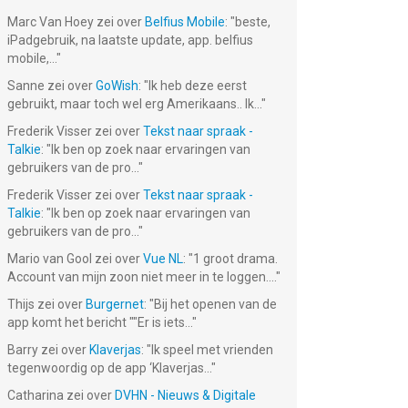
Marc Van Hoey
zei over
Belfius Mobile
: "
beste,
iPadgebruik, na laatste update, app. belfius
mobile,...
"
Sanne
zei over
GoWish
: "
Ik heb deze eerst
gebruikt, maar toch wel erg Amerikaans.. Ik...
"
Frederik Visser
zei over
Tekst naar spraak -
Talkie
: "
Ik ben op zoek naar ervaringen van
gebruikers van de pro...
"
Frederik Visser
zei over
Tekst naar spraak -
Talkie
: "
Ik ben op zoek naar ervaringen van
gebruikers van de pro...
"
Mario van Gool
zei over
Vue NL
: "
1 groot drama.
Account van mijn zoon niet meer in te loggen....
"
Thijs
zei over
Burgernet
: "
Bij het openen van de
app komt het bericht ""Er is iets...
"
Barry
zei over
Klaverjas
: "
Ik speel met vrienden
tegenwoordig op de app ‘Klaverjas...
"
Catharina
zei over
DVHN - Nieuws & Digitale