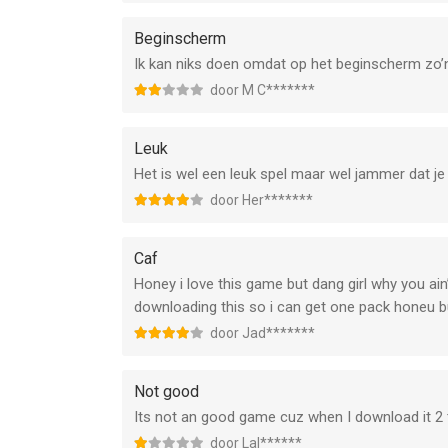
Beginscherm
Ik kan niks doen omdat op het beginscherm zo’n 
door M C*******
Leuk
Het is wel een leuk spel maar wel jammer dat je
door Her*******
Caf
Honey i love this game but dang girl why you ain’
downloading this so i can get one pack honeu 
door Jad*******
Not good
Its not an good game cuz when I download it 2 t
door Lal******