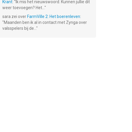
Krant
: "
Ik mis het nieuwswoord. Kunnen jullie dit
weer toevoegen? Het...
"
sara
zei over
FarmVille 2: Het boerenleven
:
"
Maanden ben ik al in contact met Zynga over
valsspelers bij de...
"