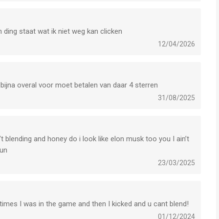
ding staat wat ik niet weg kan clicken
12/04/2026
 bijna overal voor moet betalen van daar 4 sterren
31/08/2025
t blending and honey do i look like elon musk too you I ain’t
bun
23/03/2025
imes I was in the game and then I kicked and u cant blend!
01/12/2024