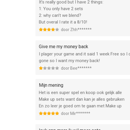
It’s really good but I have 2 things:
1: You only have 2 sets
2: why can’t we blend?
But overal I rate it a 8/10!
door Zhh*******
Give me my money back
I plager your game and it said 1 week Free so I
gone so I want my money back!
door Bee*******
Mijn mening
Het is een super spel en koop ook gelijk alle
Make up sets want dan kan je alles gebruiken
En zo leer je goed om te gaan met Make up
door Mir*******