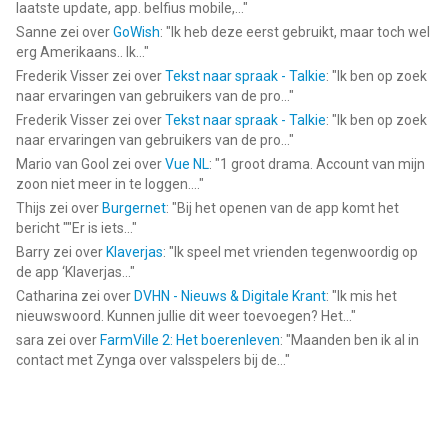
laatste update, app. belfius mobile,...
"
Sanne
zei over
GoWish
: "
Ik heb deze eerst gebruikt, maar toch wel
erg Amerikaans.. Ik...
"
Frederik Visser
zei over
Tekst naar spraak - Talkie
: "
Ik ben op zoek
naar ervaringen van gebruikers van de pro...
"
Frederik Visser
zei over
Tekst naar spraak - Talkie
: "
Ik ben op zoek
naar ervaringen van gebruikers van de pro...
"
Mario van Gool
zei over
Vue NL
: "
1 groot drama. Account van mijn
zoon niet meer in te loggen....
"
Thijs
zei over
Burgernet
: "
Bij het openen van de app komt het
bericht ""Er is iets...
"
Barry
zei over
Klaverjas
: "
Ik speel met vrienden tegenwoordig op
de app ‘Klaverjas...
"
Catharina
zei over
DVHN - Nieuws & Digitale Krant
: "
Ik mis het
nieuwswoord. Kunnen jullie dit weer toevoegen? Het...
"
sara
zei over
FarmVille 2: Het boerenleven
: "
Maanden ben ik al in
contact met Zynga over valsspelers bij de...
"