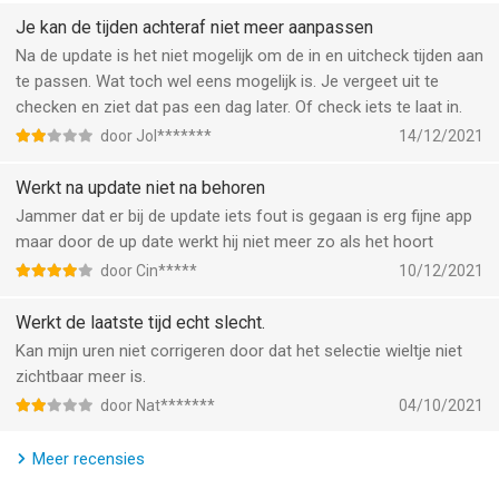
- Bijhouden van tijd: Check-in/Chechout, Pauze/Hervatten (U
kunt ook pauzes documenteren)
Je kan de tijden achteraf niet meer aanpassen
- Standaard uren documenteren
Na de update is het niet mogelijk om de in en uitcheck tijden aan
- Pauzes documenteren: tijden op de minuut nauwkeurig
te passen. Wat toch wel eens mogelijk is. Je vergeet uit te
bijhouden, b.v. "1 uur lunchpauze"
checken en ziet dat pas een dag later. Of check iets te laat in.
- Berekenen van totaal aantal uren
door Jol*******
14/12/2021
Aantal dagen gewerkt
Aantal uur gewerkt (totaal/standaard), overwerk
Werkt na update niet na behoren
(totaal/standaard), Salaris (totaal)
Jammer dat er bij de update iets fout is gegaan is erg fijne app
- Stel termijn
maar door de up date werkt hij niet meer zo als het hoort
- Het uurloon bepalen
door Cin*****
10/12/2021
- Memo
Om briefjes achter te laten, zoals "laat door file", etc.
Werkt de laatste tijd echt slecht.
- E-mail
Kan mijn uren niet corrigeren door dat het selectie wieltje niet
Export uw data per maand (waarden gescheiden door
zichtbaar meer is.
komma's)
door Nat*******
04/10/2021
Klantenservice:
Meer recensies
Als u problemen ondervindt, ga naar deze site:
https://digitalaccels.com/timesheet