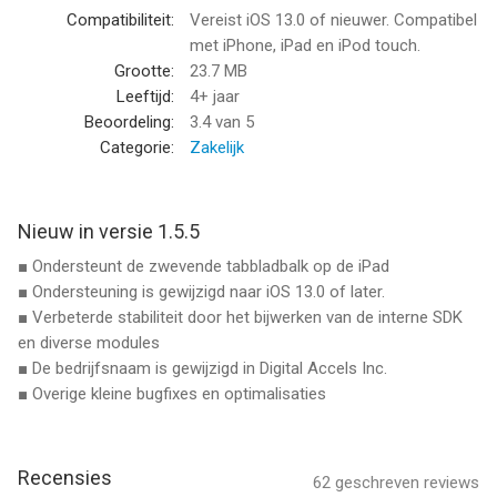
Compatibiliteit:
Vereist iOS 13.0 of nieuwer. Compatibel
Exporteer Urenregistratie(TimeSheet) via e-mail om uw
met iPhone, iPad en iPod touch.
gewerkte uren vanaf uw eigen PC te beheren of in te dienen op
Grootte:
23.7 MB
uw werk. Het is ook handig voor part-time werknemers die van
Leeftijd:
4+ jaar
tevoren hun salaris willen berekenen.
Beoordeling:
3.4
van 5
Categorie:
Zakelijk
Download het nu gratis.
Hoe moet u Urenregistratie(TimeSheet) gebruiken:
Nieuw in versie 1.5.5
- Pas het aan door uw eigen gewerkte uren en pauzes te
■ Ondersteunt de zwevende tabbladbalk op de iPad
plannen.
■ Ondersteuning is gewijzigd naar iOS 13.0 of later.
(Dat is alles, en u bent klaar om te gaan!)
■ Verbeterde stabiliteit door het bijwerken van de interne SDK
- Klik op de "check-in" en "check-out" kraan om iedere dag te
en diverse modules
documenteren.
■ De bedrijfsnaam is gewijzigd in Digital Accels Inc.
- Bekijk uw rapport met de "view" en "total" schermen.
■ Overige kleine bugfixes en optimalisaties
- U kunt uw inchecktijden bewerken in het "view" scherm, door
te kiezen welke data u wilt veranderen.
Lijst van functies:
Recensies
62
geschreven reviews