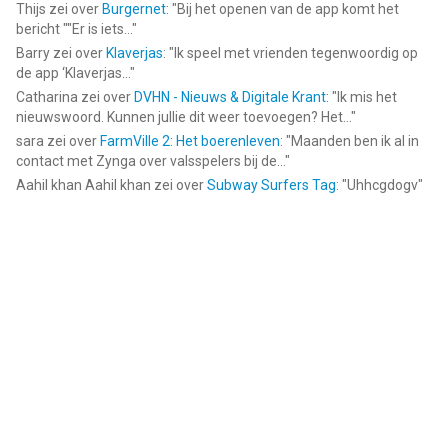
Thijs
zei over
Burgernet
: "
Bij het openen van de app komt het
bericht ""Er is iets...
"
Barry
zei over
Klaverjas
: "
Ik speel met vrienden tegenwoordig op
de app ‘Klaverjas...
"
Catharina
zei over
DVHN - Nieuws & Digitale Krant
: "
Ik mis het
nieuwswoord. Kunnen jullie dit weer toevoegen? Het...
"
sara
zei over
FarmVille 2: Het boerenleven
: "
Maanden ben ik al in
contact met Zynga over valsspelers bij de...
"
Aahil khan Aahil khan
zei over
Subway Surfers Tag
: "
Uhhcgdogv
"