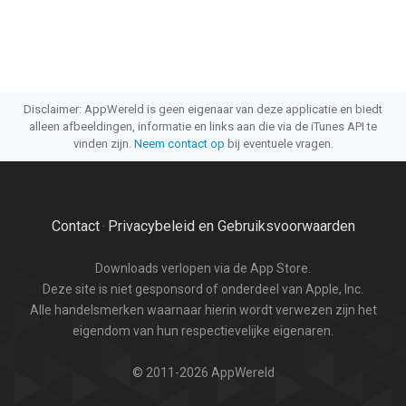
Disclaimer: AppWereld is geen eigenaar van deze applicatie en biedt
alleen afbeeldingen, informatie en links aan die via de iTunes API te
vinden zijn.
Neem contact op
bij eventuele vragen.
Contact
Privacybeleid en Gebruiksvoorwaarden
·
Downloads verlopen via de App Store.
Deze site is niet gesponsord of onderdeel van Apple, Inc.
Alle handelsmerken waarnaar hierin wordt verwezen zijn het
eigendom van hun respectievelijke eigenaren.
© 2011-2026 AppWereld