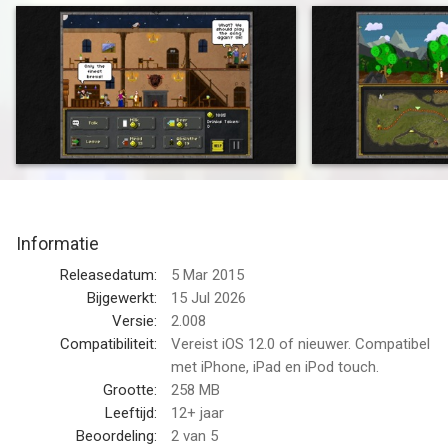
have started recruiting people for their cause all over the
country. I fear that they want to try to awaken something which
should be left sleeping. Something dangerous and sinister!
Something that might destroy us all. Spend your last of days
wisely...“
Enter the world of PIXEL HEROES and prepare yourself for a
thrilling RPG/Roguelike experience like you have never seen
before!
Informatie
Explore a randomized world full of hilarious events, deadly
dungeons and the weirdest NPCs you will ever meet in a game!
Releasedatum:
5 Mar 2015
Bijgewerkt:
15 Jul 2026
Choose three heroes for your party and take them on a
Versie:
2.008
journey that will be completely different each time you start a
Compatibiliteit:
Vereist iOS 12.0 of nieuwer. Compatibel
new game. Bath in a pool of procedurally generated loot and
met iPhone, iPad en iPod touch.
defeat the evil forces that threaten the township of Pixton!
Grootte:
258 MB
Leeftijd:
12+ jaar
Features:
Beoordeling:
2
van 5