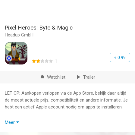
Pixel Heroes: Byte & Magic
Headup GmbH
€ 0.99
1
Watchlist
Trailer
LET OP: Aankopen verlopen via de App Store, bekijk daar altijd
de meest actuele prijs, compatibiliteit en andere informatie. Je
hebt een actief Apple account nodig om apps te installeren.
„Listen! The end is nigh!! Hear my words and prepare! An
Meer
ancient cult has set foot in our lands! They call themselves -
The Sons of Dawn- and pray to some dark elder god. They