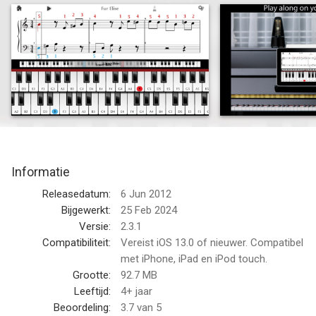
on your own keyboard and Piano Infinity will keep up with the
notes you play, progressing only if you play the right note.
Piano Infinity uses smart AI to identify when you play the
correct key, moving the sheet music along with you!
Piano Infinity feels and sounds like a real concert grand piano.
Don't wait, download Piano Infinity and get started for free
today!
Informatie
Piano Infinity is free to download and play!
Releasedatum:
6 Jun 2012
Some users may choose to access the optional Music Studio
Bijgewerkt:
25 Feb 2024
Pass which includes hundreds of songs with sheet music and
Versie:
2.3.1
fingering for both left and right hands. The Music Studio Pass
Compatibiliteit:
Vereist iOS 13.0 of nieuwer. Compatibel
also allows users to create, edit, and save an unlimited number
met iPhone, iPad en iPod touch.
of songs!
Grootte:
92.7 MB
Leeftijd:
4+ jaar
MUSIC STUDIO PASS SUBSCRIPTION
Beoordeling:
3.7
van 5