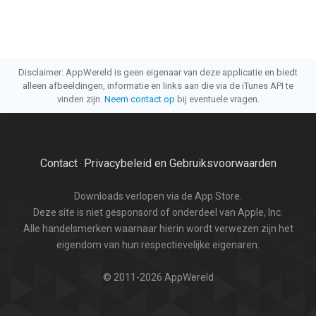
Disclaimer: AppWereld is geen eigenaar van deze applicatie en biedt
alleen afbeeldingen, informatie en links aan die via de iTunes API te
vinden zijn.
Neem contact op
bij eventuele vragen.
Contact
Privacybeleid en Gebruiksvoorwaarden
·
Downloads verlopen via de App Store.
Deze site is niet gesponsord of onderdeel van Apple, Inc.
Alle handelsmerken waarnaar hierin wordt verwezen zijn het
eigendom van hun respectievelijke eigenaren.
© 2011-2026 AppWereld