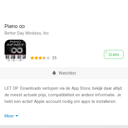
Piano ∞
Better Day Wireless, Inc.
Gratis
39
Watchlist
LET OP: Downloads verlopen via de App Store, bekijk daar altijd
de meest actuele prijs, compatibiliteit en andere informatie. Je
hebt een actief Apple account nodig om apps te installeren.
Piano Infinity is everything you will ever need in a piano. Get
Meer
access to five instruments with sheet music, piano lessons,
composing, and recording features. You can even play along