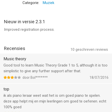
- You can subscribe for unlimited access to our complete
Categorie:
Muziek
song and instrument catalog
- The subscriptions are $0.99 weekly, $9.99 for 3 months,
$34.99 yearly*
Nieuw in versie 2.3.1
- You'll be able to perform all available songs on any
Improved registration process.
instrument for the duration of your subscription as well as
create, edit, and save unlimited songs
- Payment will be charged to iTunes Account at confirmation
Recensies
of purchase
10
geschreven reviews
- Subscription automatically renews unless auto-renew is
Music theory
turned off at least 24-hours before the end of the current
Good tool to learn Music Theory Grade 1 to 5, although it is too
period
simplistic to give any further support after that.
- Account will be charged for renewal within 24-hours prior to
the end of the current period at the cost of the chosen
door Bol*******
18/07/2016
package
top
- Subscriptions may be managed by the user and auto-renewal
may be turned off by going to the user's Account Settings
ik als piano leraar weet wat het is om goed piano te spelen.
after purchase
deze app helpt mij en mijn leerlingen om goed te oefenen. echt
- No cancellation of the current subscription is allowed during
100% goed