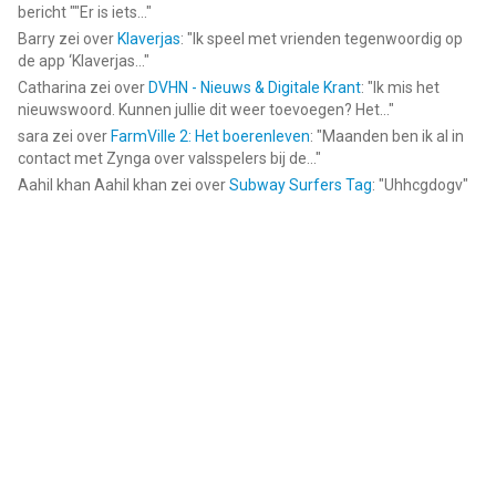
bericht ""Er is iets...
"
Barry
zei over
Klaverjas
: "
Ik speel met vrienden tegenwoordig op
de app ‘Klaverjas...
"
Catharina
zei over
DVHN - Nieuws & Digitale Krant
: "
Ik mis het
nieuwswoord. Kunnen jullie dit weer toevoegen? Het...
"
sara
zei over
FarmVille 2: Het boerenleven
: "
Maanden ben ik al in
contact met Zynga over valsspelers bij de...
"
Aahil khan Aahil khan
zei over
Subway Surfers Tag
: "
Uhhcgdogv
"