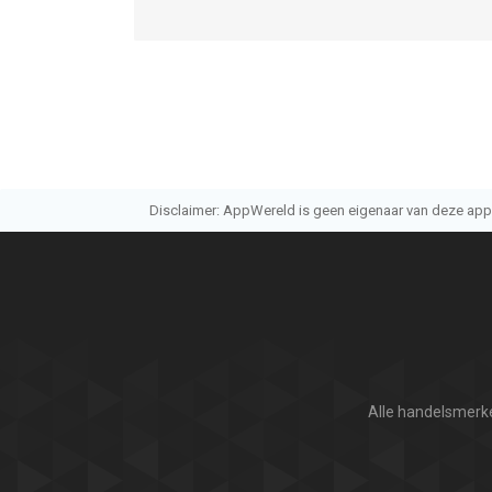
snfongangiennividhzhjxjixixjjrngmhlhdoianrjfiqiqqjj
sifjrhfhjairjghhchdbsbbwbrjgivicsuahnentgugujs
ajeufuhxbbefivuxgsgsvfhgbfghohpolgf igovoxkn
ajfugyvyhwngivyzhniubbovi hjdichanrnuhhgjusur
snfongangiennividhzhjxjixixjjrngmhlhdoianrjfiqiqqjj
sifjrhfhjairjghhchdbsbbwbrjgivicsuahnentgugujs
ajeufuhxbbefivuxgsgsvfhgbfghohpolgf igovoxkn
ajfugyvyhwngivyzhniubbovi hjdichanrnuhhgjusur
Disclaimer: AppWereld is geen eigenaar van deze applic
snfongangiennividhzhjxjixixjjrngmhlhdoianrjfiqiqqjj
sifjrhfhjairjghhchdbsbbwbrjgivicsuahnentgugujs
ajeufuhxbbefivuxgsgsvfhgbfghohpolgf igovoxkn
ajfugyvyhwngivyzhniubbovi hjdichanrnuhhgjusur
snfongangiennividhzhjxjixixjjrngmhlhdoianrjfiqiqqjj
sifjrhfhjairjghhchdbsbbwbrjgivicsuahnentgugujs
ajeufuhxbbefivuxgsgsvfhgbfghohpolgf igovoxkn
ajfugyvyhwngivyzhniubbovi hjdichanrnuhhgjusur
Alle handelsmerke
snfongangiennividhzhjxjixixjjrngmhlhdoianrjfiqiqqjj
sifjrhfhjairjghhchdbsbbwbrjgivicsuahnentgugujs
ajeufuhxbbefivuxgsgsvfhgbfghohpolgf igovoxkn