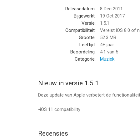
Releasedatum:
8 Dec 2011
Bijgewerkt:
19 Oct 2017
Versie:
1.5.1
Compatibiliteit:
Vereist iOS 8.0 of 
Grootte:
52.3 MB
Leeftijd:
4+ jaar
Beoordeling:
4.1
van 5
Categorie:
Muziek
Nieuw in versie 1.5.1
Deze update van Apple verbetert de functionalite
-iOS 11 compatibility
Recensies