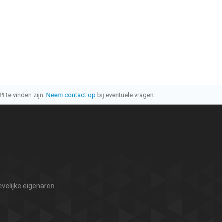
I te vinden zijn.
Neem contact op
bij eventuele vragen.
velijke eigenaren.