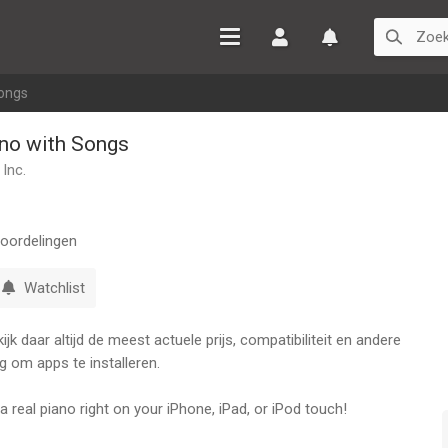
Inloggen
Watchlist
Songs
no with Songs
 Inc.
oordelingen
Watchlist
k daar altijd de meest actuele prijs, compatibiliteit en andere
g om apps te installeren.
 real piano right on your iPhone, iPad, or iPod touch!
is piano includes some of the most popular Christmas carols.