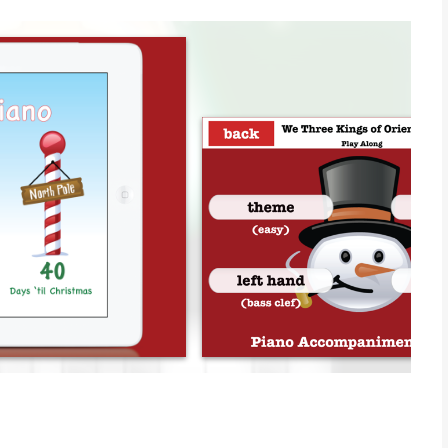
ht in time with the music making caroling easier than ever! You
ll ages and skill levels!
nload the Christmas Piano with Songs today! It's FREE!
ss, Inc. is een app voor iPhone, iPad en iPod touch met iOS
ikers met leeftijden vanaf
4 jaar
.
 laatst vergeleken op 6 Aug om 10:30.