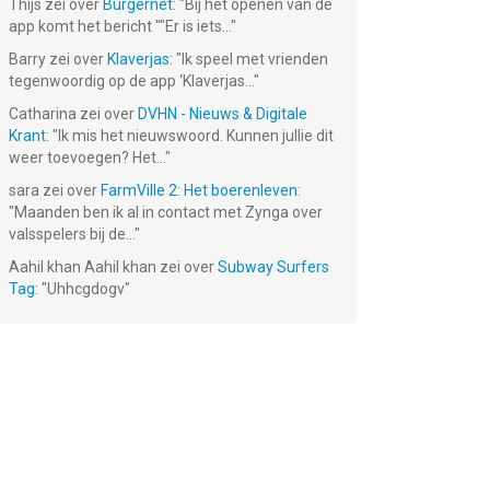
Thijs
zei over
Burgernet
: "
Bij het openen van de
app komt het bericht ""Er is iets...
"
Barry
zei over
Klaverjas
: "
Ik speel met vrienden
tegenwoordig op de app ‘Klaverjas...
"
Catharina
zei over
DVHN - Nieuws & Digitale
Krant
: "
Ik mis het nieuwswoord. Kunnen jullie dit
weer toevoegen? Het...
"
sara
zei over
FarmVille 2: Het boerenleven
:
"
Maanden ben ik al in contact met Zynga over
valsspelers bij de...
"
Aahil khan Aahil khan
zei over
Subway Surfers
Tag
: "
Uhhcgdogv
"