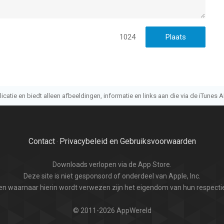
vjjxsjjjgjhajjekg
nef
gjvjxkeng
1024
vjjxsjjjgjhajjekg
nef
gjvjxkeng
atie en biedt alleen afbeeldingen, informatie en links aan die via de iTunes AP
vjjxsjjjgjhajjekg
nef
gjvjxkeng
Contact
Privacybeleid en Gebruiksvoorwaarden
·
vjjxsjjjgjhajjekg
nef
Downloads verlopen via de App Store.
gjvjxkeng
Deze site is niet gesponsord of onderdeel van Apple, Inc.
n waarnaar hierin wordt verwezen zijn het eigendom van hun respectie
vjjxsjjjgjhajjekg
nef
© 2011-2026 AppWereld
gjvjxkeng