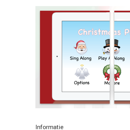
Every song includes sing along lyrics that highlig
can also learn to play christmas songs geared for a
Give yourself an early Christmas present and dow
--
Christmas Piano with Songs van Better Day Wirele
versie 8.0 of hoger, geschikt bevonden voor gebru
Informatie voor Christmas Piano with Songsis het
Informatie