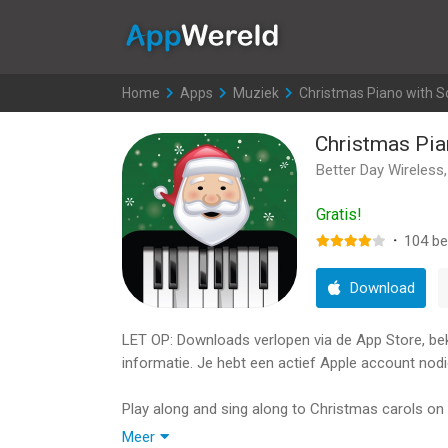
AppWereld
Home
>
Apps
>
Muziek
>
Christmas Piano with 
Christmas Pia
Better Day Wireless,
Gratis!
·
104
be
Download
LET OP: Downloads verlopen via de App Store, bekij
informatie. Je hebt een actief Apple account nodi
Play along and sing along to Christmas carols on a
Guaranteed to get you in the Christmas spirit, th
Meer