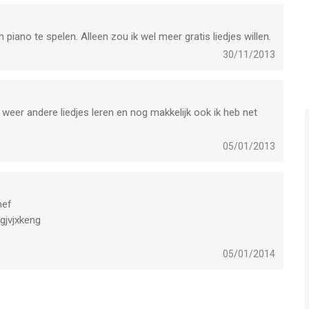
 piano te spelen. Alleen zou ik wel meer gratis liedjes willen.
30/11/2013
 weer andere liedjes leren en nog makkelijk ook ik heb net
05/01/2013
nef
gjvjxkeng
vjjxsjjjgjhajjekg
05/01/2014
nef
gjvjxkeng