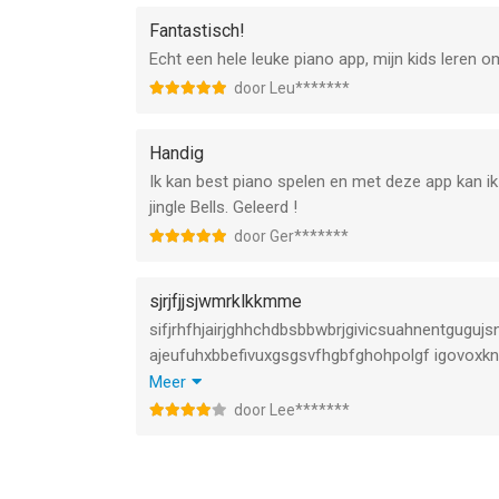
Fantastisch!
Echt een hele leuke piano app, mijn kids leren om
door Leu*******
Handig
Ik kan best piano spelen en met deze app kan ik
jingle Bells. Geleerd !
door Ger*******
sjrjfjjsjwmrklkkmme
sifjrhfhjairjghhchdbsbbwbrjgivicsuahnentgugujs
ajeufuhxbbefivuxgsgsvfhgbfghohpolgf igovoxkn
ajfugyvyhwngivyzhniubbovi hjdichanrnuhhgjusur
Meer
snfongangiennividhzhjxjixixjjrngmhlhdoianrjfiqiqqjj
door Lee*******
sifjrhfhjairjghhchdbsbbwbrjgivicsuahnentgugujs
ajeufuhxbbefivuxgsgsvfhgbfghohpolgf igovoxkn
ajfugyvyhwngivyzhniubbovi hjdichanrnuhhgjusur