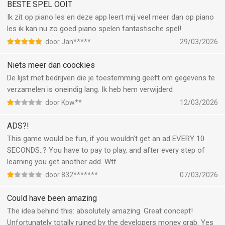
BESTE SPEL OOIT
Ik zit op piano les en deze app leert mij veel meer dan op piano
les ik kan nu zo goed piano spelen fantastische spel!
door Jan*****
29/03/2026
Niets meer dan coockies
De lijst met bedrijven die je toestemming geeft om gegevens te
verzamelen is oneindig lang. Ik heb hem verwijderd
door Kpw**
12/03/2026
ADS?!
This game would be fun, if you wouldn’t get an ad EVERY 10
SECONDS..? You have to pay to play, and after every step of
learning you get another add. Wtf
door 832*******
07/03/2026
Could have been amazing
The idea behind this: absolutely amazing. Great concept!
Unfortunately totally ruined by the developers money grab. Yes