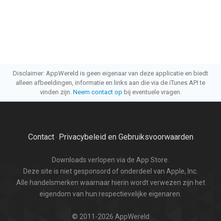
Disclaimer: AppWereld is geen eigenaar van deze applicatie en biedt
alleen afbeeldingen, informatie en links aan die via de iTunes API te
vinden zijn.
Neem contact op
bij eventuele vragen.
Contact
Privacybeleid en Gebruiksvoorwaarden
·
Downloads verlopen via de App Store.
Deze site is niet gesponsord of onderdeel van Apple, Inc.
Alle handelsmerken waarnaar hierin wordt verwezen zijn het
eigendom van hun respectievelijke eigenaren.
© 2011-2026 AppWereld