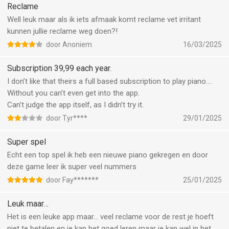
ik al jaren speel en nu ineens geld kost. Ik vind het echt raar dat
Reclame
ze dit hebben gedaan. Ik leerde heel goed piano spelen tot dit..
Well leuk maar als ik iets afmaak komt reclame vet irritant
alsjebliefd verander dit als een van de makers kijkt….
kunnen jullie reclame weg doen?!
door Anoniem
16/03/2025
Subscription 39,99 each year.
I don’t like that theirs a full based subscription to play piano….
Without you can’t even get into the app.
Can’t judge the app itself, as I didn’t try it.
door Tyr****
29/01/2025
Super spel
Echt een top spel ik heb een nieuwe piano gekregen en door
deze game leer ik super veel nummers
door Fay*******
25/01/2025
Leuk maar…
Het is een leuke app maar… veel reclame voor de rest je hoeft
niet te betalen en je kan het goed leren maar je kan wel in het