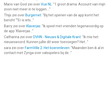
Mario van Gool
zei over
Vue NL
: "
1 groot drama. Account van mijn
zoon niet meer in te loggen....
"
Thijs
zei over
Burgernet
: "
Bij het openen van de app komt het
bericht ""Er is iets...
"
Barry
zei over
Klaverjas
: "
Ik speel met vrienden tegenwoordig op
de app ‘Klaverjas...
"
Catharina
zei over
DVHN - Nieuws & Digitale Krant
: "
Ik mis het
nieuwswoord. Kunnen jullie dit weer toevoegen? Het...
"
sara
zei over
FarmVille 2: Het boerenleven
: "
Maanden ben ik al in
contact met Zynga over valsspelers bij de...
"