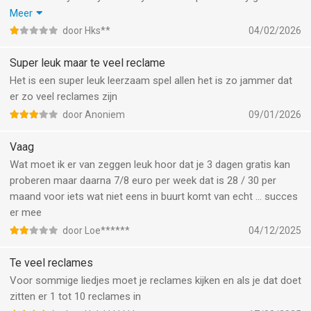
theres a free version(ish) but it makes up for the 7/8 euro a
Meer
week with the huge amount of ads. Play 3 notes, ad, 3 notes,
door Hks**
04/02/2026
ad. What would be better? Ad when opening song and when
done. If you want to use ads so badly.. but bad for income so
Super leuk maar te veel reclame
wont happen. Such a shame of a good idea.
Het is een super leuk leerzaam spel allen het is zo jammer dat
er zo veel reclames zijn
door Anoniem
09/01/2026
Vaag
Wat moet ik er van zeggen leuk hoor dat je 3 dagen gratis kan
proberen maar daarna 7/8 euro per week dat is 28 / 30 per
maand voor iets wat niet eens in buurt komt van echt … succes
er mee
door Loe******
04/12/2025
Te veel reclames
Voor sommige liedjes moet je reclames kijken en als je dat doet
zitten er 1 tot 10 reclames in