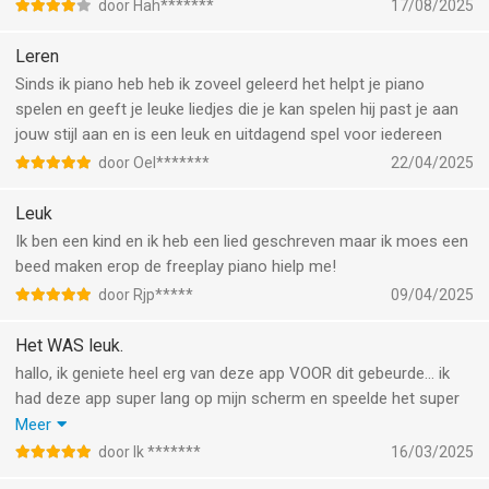
door Hah*******
17/08/2025
Leren
Sinds ik piano heb heb ik zoveel geleerd het helpt je piano
spelen en geeft je leuke liedjes die je kan spelen hij past je aan
jouw stijl aan en is een leuk en uitdagend spel voor iedereen
door Oel*******
22/04/2025
Leuk
Ik ben een kind en ik heb een lied geschreven maar ik moes een
beed maken erop de freeplay piano hielp me!
door Rjp*****
09/04/2025
Het WAS leuk.
hallo, ik geniete heel erg van deze app VOOR dit gebeurde… ik
had deze app super lang op mijn scherm en speelde het super
vaak, maar de laatste keer dat ik zin had in het spel, zag ik dat
Meer
het ineens geld kosten? Ik was zo teleurgesteld… hierna heb ik
door Ik *******
16/03/2025
niet meer gespeeld want ik geef geen geld uit voor een spel dat