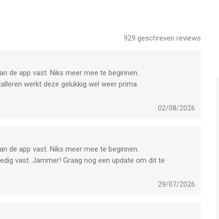
 App en kan je niet naar ons sturen.
929
geschreven reviews
pp met iOS versie 15.5 of hoger, geschikt bevonden voor
an de app vast. Niks meer mee te beginnen.
 8 Aug om 02:05.
alleren werkt deze gelukkig wel weer prima.
02/08/2026
an de app vast. Niks meer mee te beginnen.
ledig vast. Jammer! Graag nog een update om dit te
29/07/2026