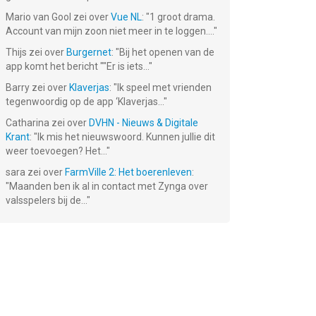
Mario van Gool
zei over
Vue NL
: "
1 groot drama.
Account van mijn zoon niet meer in te loggen....
"
Thijs
zei over
Burgernet
: "
Bij het openen van de
app komt het bericht ""Er is iets...
"
Barry
zei over
Klaverjas
: "
Ik speel met vrienden
tegenwoordig op de app ‘Klaverjas...
"
Catharina
zei over
DVHN - Nieuws & Digitale
Krant
: "
Ik mis het nieuwswoord. Kunnen jullie dit
weer toevoegen? Het...
"
sara
zei over
FarmVille 2: Het boerenleven
:
"
Maanden ben ik al in contact met Zynga over
valsspelers bij de...
"