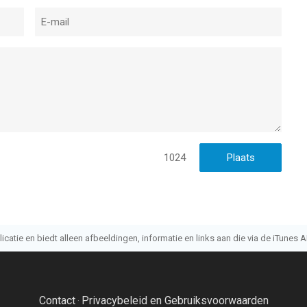
1024
atie en biedt alleen afbeeldingen, informatie en links aan die via de iTunes AP
Contact
Privacybeleid en Gebruiksvoorwaarden
·