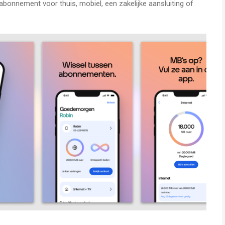
abonnement voor thuis, mobiel, een zakelijke aansluiting of
bruik, facturen, abonnement, tegoed, aankopen, accounts en
do gebruikersnaam en wachtwoord. Heb je meerdere