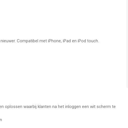
f nieuwer. Compatibel met iPhone, iPad en iPod touch.
n oplossen waarbij klanten na het inloggen een wit scherm te
persoonlijk te maken
en
 je kan vernieuwen
eterd