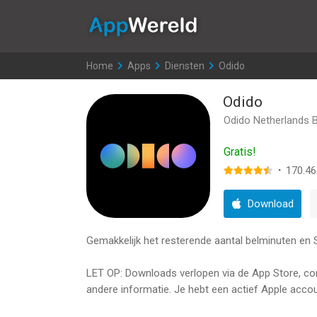
AppWereld
Home
>
Apps
>
Diensten
>
Odido
Odido
Odido Netherlands B
Gratis!
·
170.46
Download
Gemakkelijk het resterende aantal belminuten en SM
LET OP: Downloads verlopen via de App Store, contr
andere informatie. Je hebt een actief Apple accou