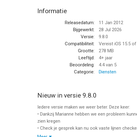
Iedereen is welkom
Informatie
· voor thuis, mobiel, zakelijk of Prepaid
· regel al je Odido abonnementen
Releasedatum:
11 Jan 2012
· makkelijk, en altijd bereikbaar
Bijgewerkt:
28 Jul 2026
Versie:
9.8.0
Veilig
Compatibiliteit:
Vereist iOS 15.5 o
· je account is maximaal beveiligd
Grootte:
278 MB
· twee-factor-authenticatie (2FA)
Leeftijd:
4+ jaar
· Odido zorgt voor je privacy
Beoordeling:
4.4
van 5
Categorie:
Diensten
Elke nieuwe maand App-Only Deals
· slimme gadgets met korting
· voor thuis en onderweg
Nieuw in versie 9.8.0
· alleen in de app
Iedere versie maken we weer beter. Deze keer:
Toestemmingen
• Dankzij Marianne hebben we een probleem kunne
De Odido App kan toestemming vragen voor:
zien kregen
· toegang tot je contacten om je verbruiksstatus 
• Check je gesprek kan nu ook vaste lijnen check
· pushberichten, bijvoorbeeld bij onderhoud of als
• De weergave van abonnementsgegevens is verb
Meer