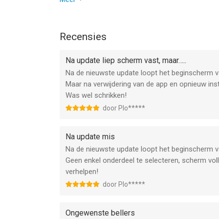
Toestemmingen gebruiken we alleen voor de Odido
We staan altijd open voor verbeteringen.
--
Dank voor de feedback!
Recensies
Odido van Odido Netherlands B.V. is een iPhone a
gebruikers met leeftijden vanaf
Na update liep scherm vast, maar…..
4 jaar
.
Na de nieuwste update loopt het beginscherm v
Informatie voor Odidois het laatst vergeleken op
Maar na verwijdering van de app en opnieuw inst
Was wel schrikken!
door Plo*****
Na update mis
Na de nieuwste update loopt het beginscherm v
Geen enkel onderdeel te selecteren, scherm vol
verhelpen!
door Plo*****
Ongewenste bellers