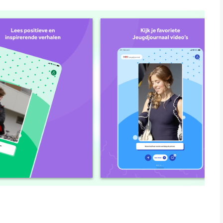
ing is een app voor iPhone, iPad en iPod touch met iOS
uikers met leeftijden vanaf
4 jaar
.
ergeleken op 6 Aug om 23:21.