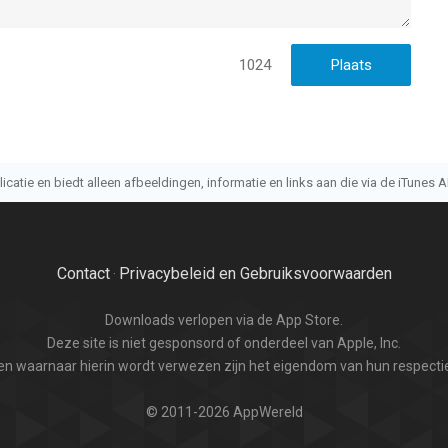
1024
atie en biedt alleen afbeeldingen, informatie en links aan die via de iTunes AP
Contact
Privacybeleid en Gebruiksvoorwaarden
·
Downloads verlopen via de App Store.
Deze site is niet gesponsord of onderdeel van Apple, Inc.
n waarnaar hierin wordt verwezen zijn het eigendom van hun respectie
© 2011-2026 AppWereld