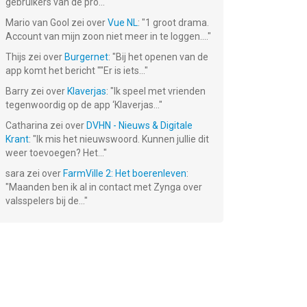
gebruikers van de pro...
"
Mario van Gool
zei over
Vue NL
: "
1 groot drama.
Account van mijn zoon niet meer in te loggen....
"
Thijs
zei over
Burgernet
: "
Bij het openen van de
app komt het bericht ""Er is iets...
"
Barry
zei over
Klaverjas
: "
Ik speel met vrienden
tegenwoordig op de app ‘Klaverjas...
"
Catharina
zei over
DVHN - Nieuws & Digitale
Krant
: "
Ik mis het nieuwswoord. Kunnen jullie dit
weer toevoegen? Het...
"
sara
zei over
FarmVille 2: Het boerenleven
:
"
Maanden ben ik al in contact met Zynga over
valsspelers bij de...
"