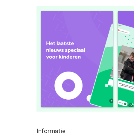
--
NOS Jeugdjournaal van Nederlandse Omroep Sticht
versie 16.0 of hoger, geschikt bevonden voor gebr
Informatie voor NOS Jeugdjournaalis het laatst v
Informatie