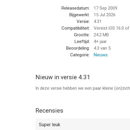
Releasedatum:
17 Sep 2009
Bijgewerkt:
15 Jul 2026
Versie:
4.31
Compatibiliteit:
Vereist iOS 16.0 o
Grootte:
24.2 MB
Leeftijd:
4+ jaar
Beoordeling:
4.3
van 5
Categorie:
Nieuws
Nieuw in versie 4.31
In deze versie hebben we een paar kleine (on)zi
Recensies
Super leuk