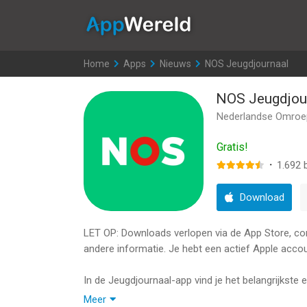
AppWereld
Home
>
Apps
>
Nieuws
>
NOS Jeugdjournaal
NOS Jeugdjou
Nederlandse Omroep
Gratis!
·
1.692
b
Download
LET OP: Downloads verlopen via de App Store, contr
andere informatie. Je hebt een actief Apple accou
In de Jeugdjournaal-app vind je het belangrijkste 
en stellingen, en reageer direct op het laatste nie
Meer