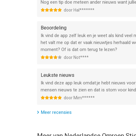
Nog een tip doe meteen ander nieuws want julli
door Hal*******
Beoordeling
Ik vind de app zelf leuk en je weet als kind vee
het valt me op dat er vaak nieuwtjes herhaald w
moment? Of is dat om terug te lezen?
door Not****
Leukste nieuws
Ik vind deze app leuk omdat:je hebt nieuws voor
mensen nieuws te zien en dat is stom voor kinder
door Mim******
Meer recensies
Meer van Nederlandse Omroep Stic