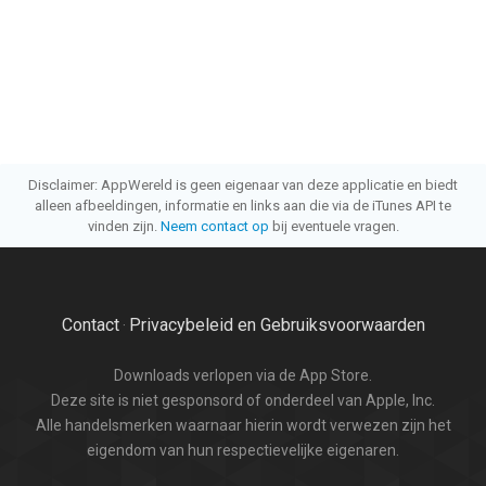
Disclaimer: AppWereld is geen eigenaar van deze applicatie en biedt
alleen afbeeldingen, informatie en links aan die via de iTunes API te
vinden zijn.
Neem contact op
bij eventuele vragen.
Contact
Privacybeleid en Gebruiksvoorwaarden
·
Downloads verlopen via de App Store.
Deze site is niet gesponsord of onderdeel van Apple, Inc.
Alle handelsmerken waarnaar hierin wordt verwezen zijn het
eigendom van hun respectievelijke eigenaren.