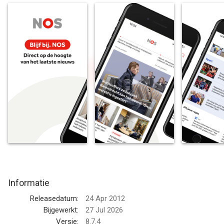
De NOS brengt het beste van nos.nl snel naar je mobiel en
tablet via de gratis NOS app: nieuws, sport, weer en live tv.
--
NOS van Nederlandse Omroep Stichting is een app voor
iPhone, iPad en iPod touch met iOS versie 17.0 of hoger,
geschikt bevonden voor gebruikers met leeftijden vanaf
12 jaar
.
Informatie voor NOSis het laatst vergeleken op 8 Aug om
19:38.
Informatie
Releasedatum:
24 Apr 2012
Bijgewerkt:
27 Jul 2026
Versie:
8.7.4