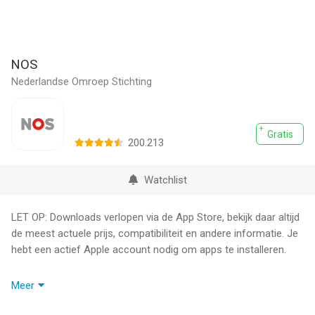
NOS
Nederlandse Omroep Stichting
Gratis
200.213
Watchlist
LET OP: Downloads verlopen via de App Store, bekijk daar altijd
de meest actuele prijs, compatibiliteit en andere informatie. Je
hebt een actief Apple account nodig om apps te installeren.
Blijf bij via de NOS app op je iPhone en iPad. Voor jou is de NOS
Meer
altijd en overal bij het nieuws.