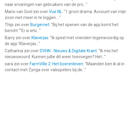
naar ervaringen van gebruikers van de pro...
"
Mario van Gool
zei over
Vue NL
: "
1 groot drama. Account van mijn
zoon niet meer in te loggen....
"
Thijs
zei over
Burgernet
: "
Bij het openen van de app komt het
bericht ""Er is iets...
"
Barry
zei over
Klaverjas
: "
Ik speel met vrienden tegenwoordig op
de app ‘Klaverjas...
"
Catharina
zei over
DVHN - Nieuws & Digitale Krant
: "
Ik mis het
nieuwswoord. Kunnen jullie dit weer toevoegen? Het...
"
sara
zei over
FarmVille 2: Het boerenleven
: "
Maanden ben ik al in
contact met Zynga over valsspelers bij de...
"