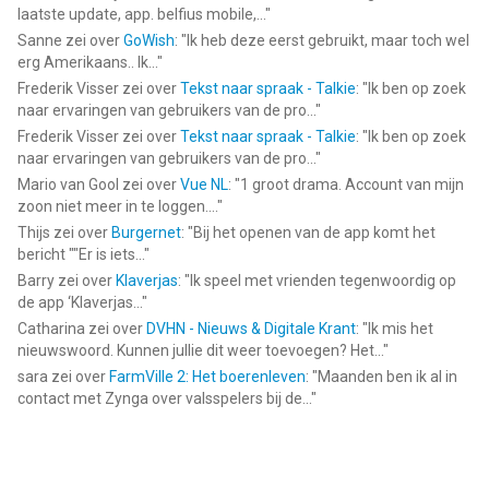
laatste update, app. belfius mobile,...
"
Sanne
zei over
GoWish
: "
Ik heb deze eerst gebruikt, maar toch wel
erg Amerikaans.. Ik...
"
Frederik Visser
zei over
Tekst naar spraak - Talkie
: "
Ik ben op zoek
naar ervaringen van gebruikers van de pro...
"
Frederik Visser
zei over
Tekst naar spraak - Talkie
: "
Ik ben op zoek
naar ervaringen van gebruikers van de pro...
"
Mario van Gool
zei over
Vue NL
: "
1 groot drama. Account van mijn
zoon niet meer in te loggen....
"
Thijs
zei over
Burgernet
: "
Bij het openen van de app komt het
bericht ""Er is iets...
"
Barry
zei over
Klaverjas
: "
Ik speel met vrienden tegenwoordig op
de app ‘Klaverjas...
"
Catharina
zei over
DVHN - Nieuws & Digitale Krant
: "
Ik mis het
nieuwswoord. Kunnen jullie dit weer toevoegen? Het...
"
sara
zei over
FarmVille 2: Het boerenleven
: "
Maanden ben ik al in
contact met Zynga over valsspelers bij de...
"