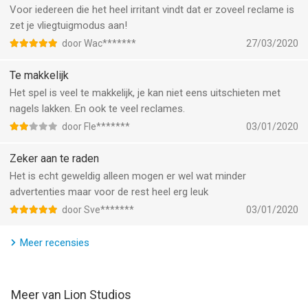
Voor iedereen die het heel irritant vindt dat er zoveel reclame is
Follow us to get news and updates on our other Award
zet je vliegtuigmodus aan!
Winning titles;
door Wac*******
27/03/2020
https://lionstudios.cc/
Facebook.com/LionStudios.cc
Te makkelijk
Instagram.com/LionStudioscc
Het spel is veel te makkelijk, je kan niet eens uitschieten met
Twitter.com/LionStudiosCC
nagels lakken. En ook te veel reclames.
Youtube.com/c/LionStudiosCC
door Fle*******
03/01/2020
--
Zeker aan te raden
Nails Done! van Lion Studios is een app voor iPhone, iPad en
Het is echt geweldig alleen mogen er wel wat minder
iPod touch met iOS versie 15.0 of hoger, geschikt bevonden
advertenties maar voor de rest heel erg leuk
voor gebruikers met leeftijden vanaf
12 jaar
.
door Sve*******
03/01/2020
Informatie voor Nails Done!is het laatst vergeleken op 8 Aug
Meer recensies
om 15:11.
Meer van Lion Studios