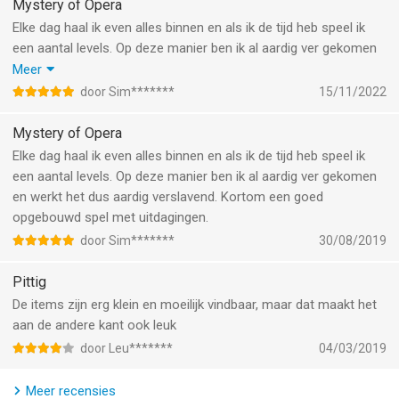
Sign up now for a weekly round-up of the best from G5
Mystery of Opera
Games! www.g5e.com/e-mail
Elke dag haal ik even alles binnen en als ik de tijd heb speel ik
____________________________
een aantal levels. Op deze manier ben ik al aardig ver gekomen
en werkt het dus aardig verslavend. Kortom een goed
Meer
G5 Games - World of Adventures™!
opgebouwd spel met uitdagingen. Ben al benieuwd naar de
door Sim*******
15/11/2022
Collect them all! Search for "g5" in iTunes!
upgrades
____________________________
Mystery of Opera
Elke dag haal ik even alles binnen en als ik de tijd heb speel ik
Visit us: www.g5e.com
een aantal levels. Op deze manier ben ik al aardig ver gekomen
Watch us: www.youtube.com/g5enter
en werkt het dus aardig verslavend. Kortom een goed
Find us: www.facebook.com/g5games
opgebouwd spel met uitdagingen.
Follow us: www.twitter.com/g5games
door Sim*******
30/08/2019
G5 End User License Supplemental Terms:
http://www.g5e.com/G5_End_User_License_Supplemental_Term
Pittig
De items zijn erg klein en moeilijk vindbaar, maar dat maakt het
--
aan de andere kant ook leuk
Mystery of the Opera® van G5 Entertainment AB is een app
door Leu*******
04/03/2019
voor iPhone, iPad en iPod touch met iOS versie 9.0 of hoger,
geschikt bevonden voor gebruikers met leeftijden vanaf
4 jaar
.
Meer recensies