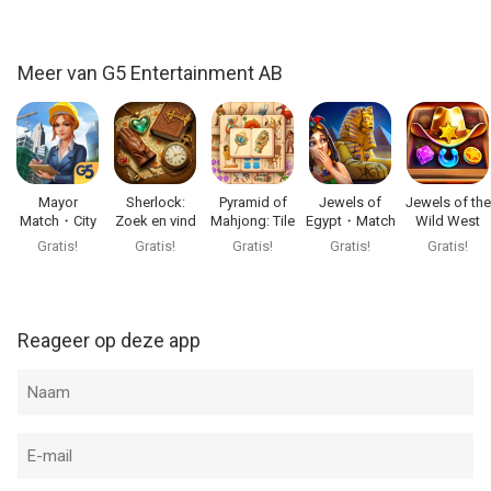
Informatie voor Mystery of the Opera®is het laatst vergeleken
op 7 Aug om 18:23.
Meer van G5 Entertainment AB
Mayor
Sherlock:
Pyramid of
Jewels of
Jewels of the
Match・City
Zoek en vind
Mahjong: Tile
Egypt・Match
Wild West
Builder Games
puzzel
Game
3 Puzzle
Match3
Gratis!
Gratis!
Gratis!
Gratis!
Gratis!
Reageer op deze app