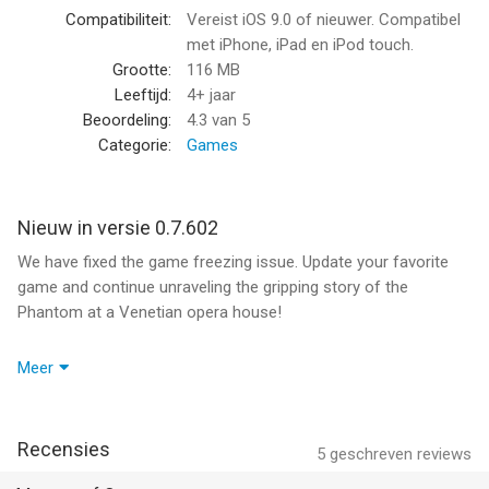
Compatibiliteit:
Vereist iOS 9.0 of nieuwer. Compatibel
Key features of this version:
met iPhone, iPad en iPod touch.
● Nearly 1850 rousing quests to tackle
Grootte:
116 MB
● 305 alluring collections to piece together
Leeftijd:
4+ jaar
● 24 gorgeous operas to explore
Beoordeling:
4.3
van 5
● Three thrilling mini-games to play
Categorie:
Games
● Unforgettable characters and dozens of powerful tools
● iPad Pro Display Support
● iPhone XR support
Nieuw in versie 0.7.602
We have fixed the game freezing issue. Update your favorite
Plus, more famous operas, characters, quests and levels are
game and continue unraveling the gripping story of the
coming in regular updates that are absolutely FREE!
Phantom at a Venetian opera house!
____________________________
Join the G5 email list and be the first to know about sales,
Game available in: English, French, Italian, German, Spanish,
Meer
news and game releases! www.g5e.com/e-mail
Portuguese, Brazilian Portuguese, Russian, Korean, Chinese,
Japanese, Traditional Chinese
Leave a review and let us know what you think of our latest
____________________________
Recensies
5
geschreven reviews
update. Your feedback helps us provide you with the best
experience.