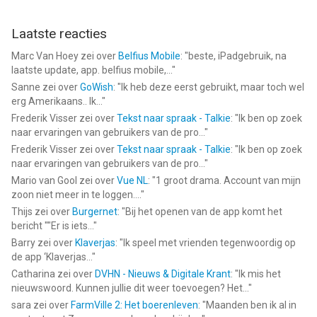
Laatste reacties
Marc Van Hoey
zei over
Belfius Mobile
: "
beste, iPadgebruik, na
laatste update, app. belfius mobile,...
"
Sanne
zei over
GoWish
: "
Ik heb deze eerst gebruikt, maar toch wel
erg Amerikaans.. Ik...
"
Frederik Visser
zei over
Tekst naar spraak - Talkie
: "
Ik ben op zoek
naar ervaringen van gebruikers van de pro...
"
Frederik Visser
zei over
Tekst naar spraak - Talkie
: "
Ik ben op zoek
naar ervaringen van gebruikers van de pro...
"
Mario van Gool
zei over
Vue NL
: "
1 groot drama. Account van mijn
zoon niet meer in te loggen....
"
Thijs
zei over
Burgernet
: "
Bij het openen van de app komt het
bericht ""Er is iets...
"
Barry
zei over
Klaverjas
: "
Ik speel met vrienden tegenwoordig op
de app ‘Klaverjas...
"
Catharina
zei over
DVHN - Nieuws & Digitale Krant
: "
Ik mis het
nieuwswoord. Kunnen jullie dit weer toevoegen? Het...
"
sara
zei over
FarmVille 2: Het boerenleven
: "
Maanden ben ik al in