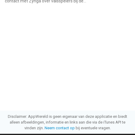
contact met Zynga over valsspelers bij de...
"
Disclaimer: AppWereld is geen eigenaar van deze applicatie en biedt
alleen afbeeldingen, informatie en links aan die via de iTunes API te
vinden zijn.
Neem contact op
bij eventuele vragen.