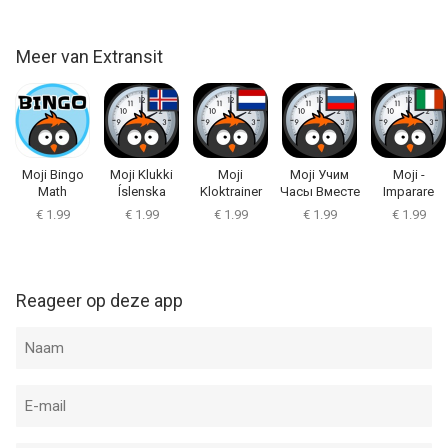
Meer van Extransit
Moji Bingo
Moji Klukki
Moji
Moji Учим
Moji -
Math
Íslenska
Kloktrainer
Часы Вместе
Imparare
Nederlands
L'orologio
€ 1.99
€ 1.99
€ 1.99
€ 1.99
€ 1.99
Reageer op deze app