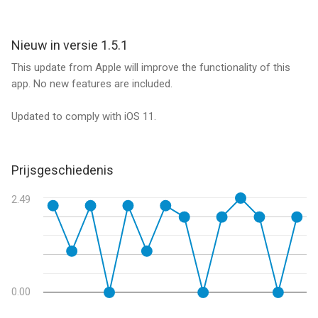
Informatie voor Moji Zegar Edukacyjnyis het laatst vergeleken
op 8 Aug om 10:59.
Nieuw in versie 1.5.1
This update from Apple will improve the functionality of this
app. No new features are included.
Updated to comply with iOS 11.
Prijsgeschiedenis
2.49
0.00