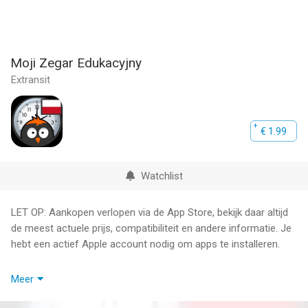
Moji Zegar Edukacyjny
Extransit
€ 1.99
Watchlist
LET OP: Aankopen verlopen via de App Store, bekijk daar altijd
de meest actuele prijs, compatibiliteit en andere informatie. Je
hebt een actief Apple account nodig om apps te installeren.
Moji Zegar Edukacyjny dla dzieci, która poprzez zabawę, uczy
Meer
jak działa zegar mechaniczny.
Dzieci poznają jak określać czas, dzięki prostej, a zarazem