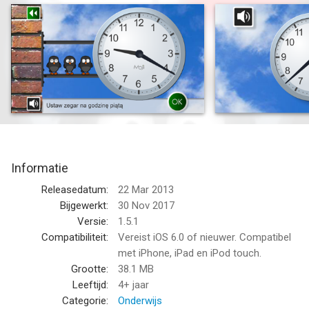
skutecznej metodzie wykorzystującej zachęcające obrazy i
dźwięk.
Aplikacja jest łatwa w obsłudze i ma szereg różnych
poziomów trudności.
Dzieci mogą:
- Posłuchać głosu mówiącego aktualny czas.
- Ćwiczyć ustawianie zegara, przesuwając wskazówki do
prawidłowego położenia, otrzymując odpowiednią opinię na
temat ich starań
Informatie
- Poczynić postępy w ramach różnych poziomów trudności
- Mieć pozytywne doświadczenie edukacyjne wspierane przez
Releasedatum:
22 Mar 2013
atrakcyjne grafiki i animacje
Bijgewerkt:
30 Nov 2017
Versie:
1.5.1
--
Compatibiliteit:
Vereist iOS 6.0 of nieuwer. Compatibel
met iPhone, iPad en iPod touch.
Moji Zegar Edukacyjny van Extransit is een app voor iPhone,
Grootte:
38.1 MB
iPad en iPod touch met iOS versie 6.0 of hoger, geschikt
Leeftijd:
4+ jaar
bevonden voor gebruikers met leeftijden vanaf
Categorie:
Onderwijs
4 jaar
.