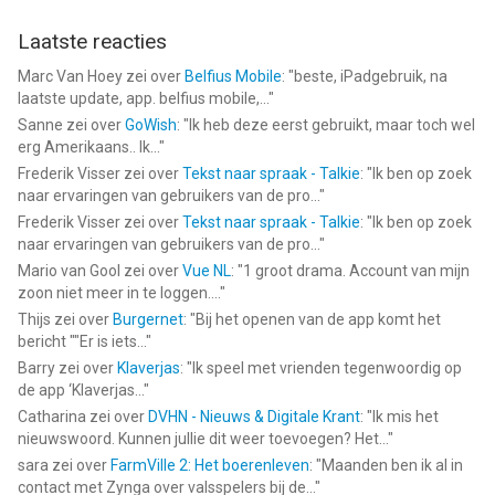
Laatste reacties
Marc Van Hoey
zei over
Belfius Mobile
: "
beste, iPadgebruik, na
laatste update, app. belfius mobile,...
"
Sanne
zei over
GoWish
: "
Ik heb deze eerst gebruikt, maar toch wel
erg Amerikaans.. Ik...
"
Frederik Visser
zei over
Tekst naar spraak - Talkie
: "
Ik ben op zoek
naar ervaringen van gebruikers van de pro...
"
Frederik Visser
zei over
Tekst naar spraak - Talkie
: "
Ik ben op zoek
naar ervaringen van gebruikers van de pro...
"
Mario van Gool
zei over
Vue NL
: "
1 groot drama. Account van mijn
zoon niet meer in te loggen....
"
Thijs
zei over
Burgernet
: "
Bij het openen van de app komt het
bericht ""Er is iets...
"
Barry
zei over
Klaverjas
: "
Ik speel met vrienden tegenwoordig op
de app ‘Klaverjas...
"
Catharina
zei over
DVHN - Nieuws & Digitale Krant
: "
Ik mis het
nieuwswoord. Kunnen jullie dit weer toevoegen? Het...
"
sara
zei over
FarmVille 2: Het boerenleven
: "
Maanden ben ik al in
contact met Zynga over valsspelers bij de...
"