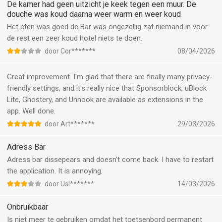
this function becomes annoying… very annoying
De kamer had geen uitzicht je keek tegen een muur. De
douche was koud daarna weer warm en weer koud
Het eten was goed de Bar was ongezellig zat niemand in voor
de rest een zeer koud hotel niets te doen.
door Cor*******
08/04/2026
Great improvement. I'm glad that there are finally many privacy-
friendly settings, and it's really nice that Sponsorblock, uBlock
Lite, Ghostery, and Unhook are available as extensions in the
app. Well done.
door Art*******
29/03/2026
Adress Bar
Adress bar dissepears and doesn’t come back. I have to restart
the application. It is annoying.
door Usl*******
14/03/2026
Onbruikbaar
Is niet meer te gebruiken omdat het toetsenbord permanent