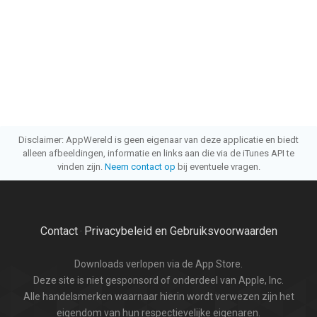
Disclaimer: AppWereld is geen eigenaar van deze applicatie en biedt
alleen afbeeldingen, informatie en links aan die via de iTunes API te
vinden zijn.
Neem contact op
bij eventuele vragen.
Contact
Privacybeleid en Gebruiksvoorwaarden
·
Downloads verlopen via de App Store.
Deze site is niet gesponsord of onderdeel van Apple, Inc.
Alle handelsmerken waarnaar hierin wordt verwezen zijn het
eigendom van hun respectievelijke eigenaren.