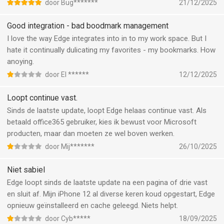
Én staat standaard op “smart gpt”en wijzigingen naar “snelle
door Bug*******
21/12/2025
reactie “ reset deze bij heropenen weer naar “smart gpt”
Dit op een iPhone 11
Good integration - bad boodmark management
I love the way Edge integrates into in to my work space. But I
hate it continually dulicating my favorites - my bookmarks. How
anoying.
door El ******
12/12/2025
Loopt continue vast.
Sinds de laatste update, loopt Edge helaas continue vast. Als
betaald office365 gebruiker, kies ik bewust voor Microsoft
producten, maar dan moeten ze wel boven werken.
door Mij*******
26/10/2025
Niet sabiel
Edge loopt sinds de laatste update na een pagina of drie vast
en sluit af. Mijn iPhone 12 al diverse keren koud opgestart, Edge
opnieuw geïnstalleerd en cache geleegd. Niets helpt.
door Cyb*****
18/09/2025