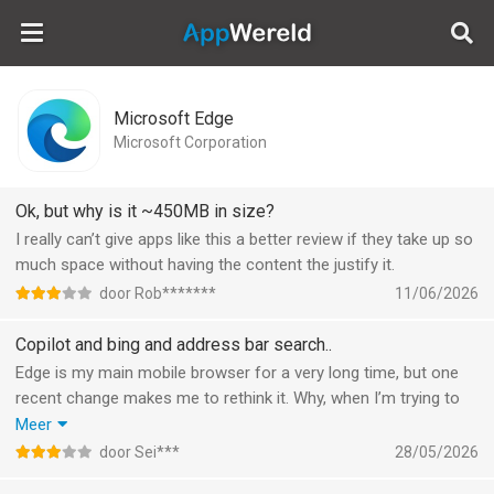
AppWereld
Microsoft Edge
Microsoft Corporation
Ok, but why is it ~450MB in size?
I really can’t give apps like this a better review if they take up so
much space without having the content the justify it.
door Rob*******
11/06/2026
Copilot and bing and address bar search..
Edge is my main mobile browser for a very long time, but one
recent change makes me to rethink it. Why, when I’m trying to
use address bar to search for something and phrase is longer
Meer
than 3 words, it automatically sends question to copilot instead
door Sei***
28/05/2026
of bing? While a lot of my searches are longer than 3 words