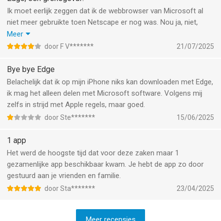
Ik moet eerlijk zeggen dat ik de webbrowser van Microsoft al
niet meer gebruikte toen Netscape er nog was. Nou ja, niet,
Internet Explorer zat natuurlijk meegebakken in Windows, maar
Meer
als je gewerkt heb met Apple Macintosh, was Windows maar
door F V*******
21/07/2025
aanmodderen met al die bijbestanden. In mac os had je dat
allemaal niet, dat was klik&gaan. En ik heb het overleefd, een
Bye bye Edge
bestaan in de wereld van nullen en éénen zonder Ramen en
Belachelijk dat ik op mijn iPhone niks kan downloaden met Edge,
zonder internet Ontdekker. Maar ja, tegenwoordig is er Rand,
ik mag het alleen delen met Microsoft software. Volgens mij
kijken of dat wat is...
zelfs in strijd met Apple regels, maar goed.
door Ste*******
15/06/2025
1 app
Het werd de hoogste tijd dat voor deze zaken maar 1
gezamenlijke app beschikbaar kwam. Je hebt de app zo door
gestuurd aan je vrienden en familie.
door Sta*******
23/04/2025
Meer recensies