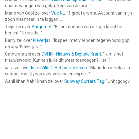
naar ervaringen van gebruikers van de pro...
"
Mario van Gool
zei over
Vue NL
: "
1 groot drama. Account van mijn
zoon niet meer in te loggen....
"
Thijs
zei over
Burgernet
: "
Bij het openen van de app komt het
bericht ""Er is iets...
"
Barry
zei over
Klaverjas
: "
Ik speel met vrienden tegenwoordig op
de app ‘Klaverjas...
"
Catharina
zei over
DVHN - Nieuws & Digitale Krant
: "
Ik mis het
nieuwswoord. Kunnen jullie dit weer toevoegen? Het...
"
sara
zei over
FarmVille 2: Het boerenleven
: "
Maanden ben ik al in
contact met Zynga over valsspelers bij de...
"
Aahil khan Aahil khan
zei over
Subway Surfers Tag
: "
Uhhcgdogv
"