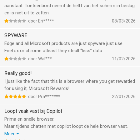
aanstaat. Toetsenbord neemt de helft van het scherm in beslag
en is niet uit te zetten.
door Eri*****
08/03/2026
SPYWARE
Edge and all Microsoft products are just spyware just use
Firefox or chrome atleast they steall “less” data
door Wal***
11/02/2026
Really good!
I just like the fact that this is a browser where you get rewarded
for using it, Microsoft Rewards!
door Pra*******
22/01/2026
Loopt vaak vast bij Copilot
Prima en snelle browser.
Maar tijdens chatten met copilot loopt de hele browser vast.
Vaak door te sluiten en opnieuw opstarten is de enige manier.
Meer