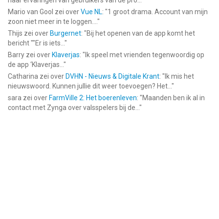
naar ervaringen van gebruikers van de pro...
"
Mario van Gool
zei over
Vue NL
: "
1 groot drama. Account van mijn
zoon niet meer in te loggen....
"
Thijs
zei over
Burgernet
: "
Bij het openen van de app komt het
bericht ""Er is iets...
"
Barry
zei over
Klaverjas
: "
Ik speel met vrienden tegenwoordig op
de app ‘Klaverjas...
"
Catharina
zei over
DVHN - Nieuws & Digitale Krant
: "
Ik mis het
nieuwswoord. Kunnen jullie dit weer toevoegen? Het...
"
sara
zei over
FarmVille 2: Het boerenleven
: "
Maanden ben ik al in
contact met Zynga over valsspelers bij de...
"