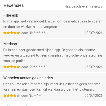
• Medisch dagboek om klachten, bijwerkingen en afspraken bij
Recensies
MedApp: Medicijn Herinnering van MedApp Nederland B.V. is
492
geschreven reviews
te houden
een app voor iPhone, iPad en iPod touch met iOS versie 15.6 of
Fijne app
hoger, geschikt bevonden voor gebruikers met leeftijden vanaf
GEBRUIK MEDAPP SAMEN MET ONZE APOTHEEKSERVICE
Prima app met veel mogelijkheden om de medicatie in te voeren
17 jaar
.
Maak gebruik van onze gratis online apotheek. Wij regelen je
en door de wekker niet te vergeten.
herhaalrecepten en bezorgen je medicijnen gratis bij je thuis.
Informatie voor MedApp: Medicijn Herinneringis het laatst
door Nie*******
18/07/2026
• Herhaalrecepten worden voor je aangevraagd
vergeleken op 8 Aug om 17:55.
• Gratis bezorging aan huis
Medapp
• Persoonlijk advies van apothekers
Dit is een zeer goede medicijnen app. Begonnen als inname
• Welkomstcadeau bij inschrijving
wekker en uitgebreid tot een compleet medische ondersteuning
voor de patiënt.
WAAROM KIEZEN VOOR MEDAPP
door Kat*******
16/07/2026
• Alles op één plek: medicatie, voorraad, gezondheid en contact
met de apotheek
Wisselen tussen gezinsleden
• Betrouwbare medicatiehulp bij aandoeningen zoals migraine,
Het zou makelen moeten zijn, maar ik zie helaas geen schema
ADHD, hiv, MS, diabetes of reuma
van mijn echtgenote. Kan dit wel dan worden het 5 sterren.
• Geen verborgen kosten, geen externe reclames, wel
ondersteuning van echte apothekers
door Nic*****
06/07/2026