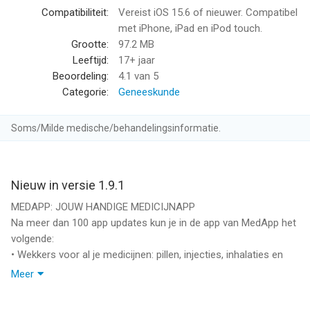
• Welkomstcadeau bij inschrijving
Compatibiliteit:
Vereist iOS 15.6 of nieuwer. Compatibel
met iPhone, iPad en iPod touch.
WAAROM KIEZEN VOOR MEDAPP
Grootte:
97.2 MB
• Alles op één plek: medicatie, voorraad, gezondheid en contact
Leeftijd:
17+ jaar
met de apotheek
Beoordeling:
4.1
van 5
• Betrouwbare medicatiehulp bij aandoeningen zoals migraine,
Categorie:
Geneeskunde
ADHD, hiv, MS, diabetes of reuma
• Geen verborgen kosten, geen externe reclames, wel
Soms/Milde medische/behandelingsinformatie.
ondersteuning van echte apothekers
VEILIG EN BETROUWBAAR
MedApp voldoet aan de hoogste eisen voor privacy en
Nieuw in versie 1.9.1
gegevensbeveiliging. Jouw medische informatie is alleen van
MEDAPP: JOUW HANDIGE MEDICIJNAPP
jou. Wij delen je gegevens nooit met derden.
Na meer dan 100 app updates kun je in de app van MedApp het
volgende:
DOWNLOAD MEDAPP EN ERVAAR ZELF HET GEMAK
• Wekkers voor al je medicijnen: pillen, injecties, inhalaties en
Samen maken we je leven met medicijnen makkelijker.
adhd medicatie
Meer
• Makkelijk je voorraad bijhouden met automatische meldingen
--
als je medicatie bijna op is