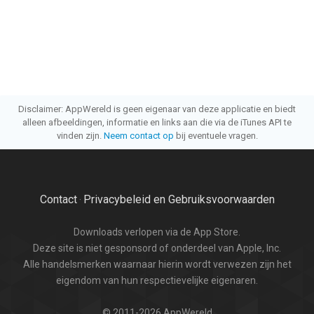
Disclaimer: AppWereld is geen eigenaar van deze applicatie en biedt
alleen afbeeldingen, informatie en links aan die via de iTunes API te
vinden zijn.
Neem contact op
bij eventuele vragen.
Contact
Privacybeleid en Gebruiksvoorwaarden
·
Downloads verlopen via de App Store.
Deze site is niet gesponsord of onderdeel van Apple, Inc.
Alle handelsmerken waarnaar hierin wordt verwezen zijn het
eigendom van hun respectievelijke eigenaren.
© 2011-2026 AppWereld