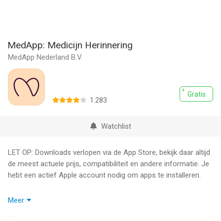
MedApp: Medicijn Herinnering
MedApp Nederland B.V.
Gratis
1.283
Watchlist
LET OP: Downloads verlopen via de App Store, bekijk daar altijd
de meest actuele prijs, compatibiliteit en andere informatie. Je
hebt een actief Apple account nodig om apps te installeren.
MEDAPP: JOUW HANDIGE MEDICIJNAPP
Meer
MedApp helpt je om je medicijnen op tijd in te nemen, je
voorraad bij te houden en je gezondheid in de gaten te houden.