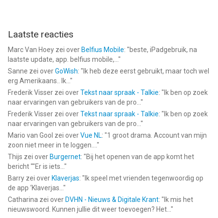
Laatste reacties
Marc Van Hoey
zei over
Belfius Mobile
: "
beste, iPadgebruik, na
laatste update, app. belfius mobile,...
"
Sanne
zei over
GoWish
: "
Ik heb deze eerst gebruikt, maar toch wel
erg Amerikaans.. Ik...
"
Frederik Visser
zei over
Tekst naar spraak - Talkie
: "
Ik ben op zoek
naar ervaringen van gebruikers van de pro...
"
Frederik Visser
zei over
Tekst naar spraak - Talkie
: "
Ik ben op zoek
naar ervaringen van gebruikers van de pro...
"
Mario van Gool
zei over
Vue NL
: "
1 groot drama. Account van mijn
zoon niet meer in te loggen....
"
Thijs
zei over
Burgernet
: "
Bij het openen van de app komt het
bericht ""Er is iets...
"
Barry
zei over
Klaverjas
: "
Ik speel met vrienden tegenwoordig op
de app ‘Klaverjas...
"
Catharina
zei over
DVHN - Nieuws & Digitale Krant
: "
Ik mis het
nieuwswoord. Kunnen jullie dit weer toevoegen? Het...
"