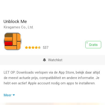
Unblock Me
Kiragames Co., Ltd.
Gratis
537
Watchlist
LET OP: Downloads verlopen via de App Store, bekijk daar altijd
de meest actuele prijs, compatibiliteit en andere informatie. Je
hebt een actief Apple account nodig om apps te installeren.
Relax Your Mind Between Rush Hours. Engage Your Intellect
Meer
and Unlock Your Brain with Wooden Board Puzzles.