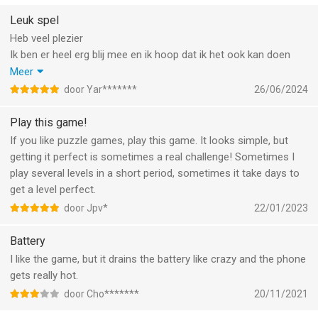
Unblock Me & Unblock Me Premium can be played ONLINE and
This feature is completely optional and helps support the game
OFFLINE. The game progress will sync as soon as the device is
Leuk spel
development while giving you extra rewards.
online again.
Heb veel plezier
Ik ben er heel erg blij mee en ik hoop dat ik het ook kan doen
We sincerely appreciate your support and feedback.
--
voor
Meer
Leuk spel
door Yar*******
26/06/2024
Catch us on Facebook: Kiragames.
Unblock Me van Kiragames Co., Ltd. is een app voor iPhone,
echt en aan raden
Suggestions or Comments? Give us a shout at
iPad en iPod touch met iOS versie 12.0 of hoger, geschikt
Krijg van mij ook vijf sterren en een hele leuke dag met dit spel
Play this game!
support@kiragames.com
bevonden voor gebruikers met leeftijden vanaf
4 jaar
.
If you like puzzle games, play this game. It looks simple, but
getting it perfect is sometimes a real challenge! Sometimes I
Informatie voor Unblock Meis het laatst vergeleken op 10 Aug
play several levels in a short period, sometimes it take days to
om 02:42.
get a level perfect.
door Jpv*
22/01/2023
Battery
I like the game, but it drains the battery like crazy and the phone
gets really hot.
door Cho*******
20/11/2021