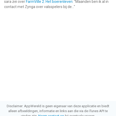
sara
zei over
FarmVille 2: Het boerenleven
: "
Maanden ben ik al in
contact met Zynga over valsspelers bij de...
"
Disclaimer: AppWereld is geen eigenaar van deze applicatie en biedt
alleen afbeeldingen, informatie en links aan die via de iTunes API te
vinden zijn.
Neem contact op
bij eventuele vragen.