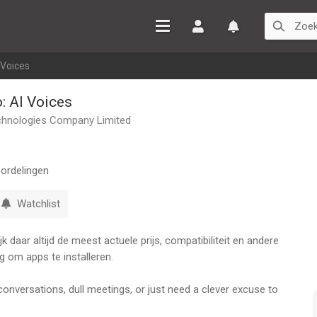
Inloggen
Watchlist
 Voices
: AI Voices
chnologies Company Limited
ordelingen
Watchlist
 daar altijd de meest actuele prijs, compatibiliteit en andere
g om apps te installeren.
versations, dull meetings, or just need a clever excuse to
 voice to talk to? Say hello to MagicCall AI — your smart,