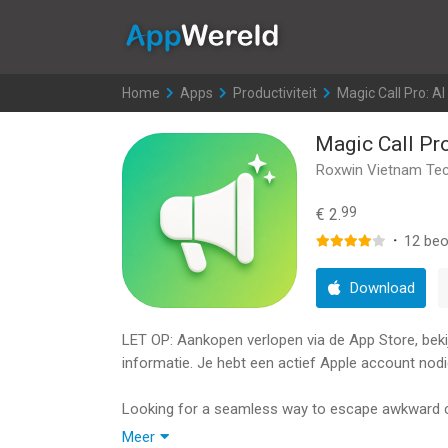
AppWereld
Home
>
Apps
>
Productiviteit
>
Magic Call Pro: AI
Magic Call Pro
Roxwin Vietnam Te
99
€ 2.
·
12
beo
Download
LET OP: Aankopen verlopen via de App Store, bekijk
informatie. Je hebt een actief Apple account nodi
Looking for a seamless way to escape awkward con
take a break? Or maybe you simply want a friendly
Meer