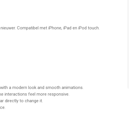
 blending presence, personality, and connection in one tap. It’s
ng.
f nieuwer. Compatibel met iPhone, iPad en iPod touch.
t at hi@magicone.xyz — we’re listening.
chnologies Company Limited is een app voor iPhone, iPad en
t bevonden voor gebruikers met leeftijden vanaf
4 jaar
.
aatst vergeleken op 6 Aug om 03:09.
with a modern look and smooth animations.
ke interactions feel more responsive.
r directly to change it.
ce.