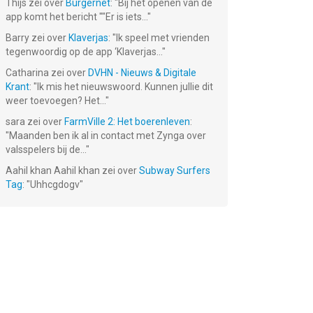
Thijs
zei over
Burgernet
: "
Bij het openen van de
app komt het bericht ""Er is iets...
"
Barry
zei over
Klaverjas
: "
Ik speel met vrienden
tegenwoordig op de app ‘Klaverjas...
"
Catharina
zei over
DVHN - Nieuws & Digitale
Krant
: "
Ik mis het nieuwswoord. Kunnen jullie dit
weer toevoegen? Het...
"
sara
zei over
FarmVille 2: Het boerenleven
:
"
Maanden ben ik al in contact met Zynga over
valsspelers bij de...
"
Aahil khan Aahil khan
zei over
Subway Surfers
Tag
: "
Uhhcgdogv
"