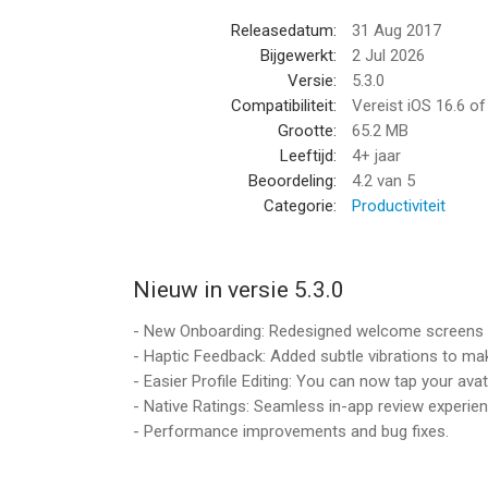
conversations.
Releasedatum:
31 Aug 2017
Bijgewerkt:
2 Jul 2026
MagicCall AI is your intelligent voice companion —
Versie:
5.3.0
more than just AI — it’s a conversation worth havi
Compatibiliteit:
Vereist iOS 16.6 o
Grootte:
65.2 MB
Love MagicCall AI? Leave us a review or reach ou
Leeftijd:
4+ jaar
Beoordeling:
4.2
van 5
--
Categorie:
Productiviteit
Magic Call Pro: AI Voices van Roxwin Vietnam Te
iPod touch met iOS versie 16.6 of hoger, geschik
Nieuw in versie 5.3.0
Informatie voor Magic Call Pro: AI Voicesis het l
- New Onboarding: Redesigned welcome screens 
- Haptic Feedback: Added subtle vibrations to ma
- Easier Profile Editing: You can now tap your avata
- Native Ratings: Seamless in-app review experien
- Performance improvements and bug fixes.