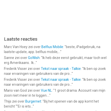
Laatste reacties
Marc Van Hoey
zei over
Belfius Mobile
: "
beste, iPadgebruik, na
laatste update, app. belfius mobile,...
"
Sanne
zei over
GoWish
: "
Ik heb deze eerst gebruikt, maar toch wel
erg Amerikaans.. Ik...
"
Frederik Visser
zei over
Tekst naar spraak - Talkie
: "
Ik ben op zoek
naar ervaringen van gebruikers van de pro...
"
Frederik Visser
zei over
Tekst naar spraak - Talkie
: "
Ik ben op zoek
naar ervaringen van gebruikers van de pro...
"
Mario van Gool
zei over
Vue NL
: "
1 groot drama. Account van mijn
zoon niet meer in te loggen....
"
Thijs
zei over
Burgernet
: "
Bij het openen van de app komt het
bericht ""Er is iets...
"