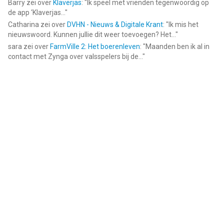
Barry
zei over
Klaverjas
: "
Ik speel met vrienden tegenwoordig op
de app ‘Klaverjas...
"
Catharina
zei over
DVHN - Nieuws & Digitale Krant
: "
Ik mis het
nieuwswoord. Kunnen jullie dit weer toevoegen? Het...
"
sara
zei over
FarmVille 2: Het boerenleven
: "
Maanden ben ik al in
contact met Zynga over valsspelers bij de...
"