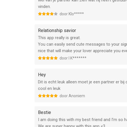
wel van je partner kan zien wat hij heeft gestuur
vinden.
door Klo*****
Relationship savior
This app really is great.
You can easily send cute messages to your signi
nice that will make your lover appreciate you e
door I K*******
Hey
Dit is echt leuk alleen moet je een partner er b
cool en leuk
door Anoniem
Bestie
I am doing this with my best friend and I’m so ha
We are super happy with this app <3