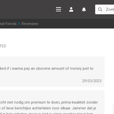
Inloggen
Watchlist
eal friends
>
Recensies
ITED
sked if i wanna pay an obscene amount of money just to
29/03/2023
 echt niet nodig om premium te doen, prima kwaliteit zonder
f lieve berichtjes achterlaten voor elkaar. Jammer dat je