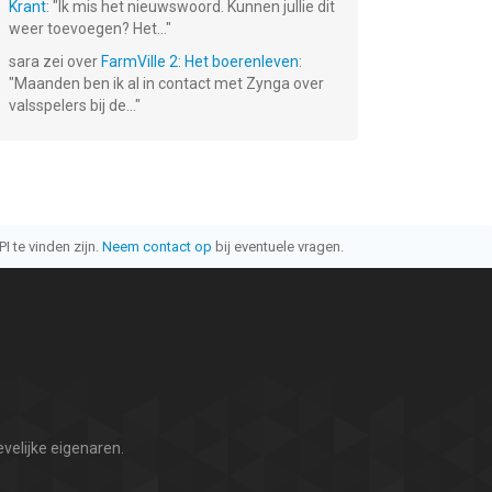
Krant
: "
Ik mis het nieuwswoord. Kunnen jullie dit
weer toevoegen? Het...
"
sara
zei over
FarmVille 2: Het boerenleven
:
"
Maanden ben ik al in contact met Zynga over
valsspelers bij de...
"
I te vinden zijn.
Neem contact op
bij eventuele vragen.
velijke eigenaren.