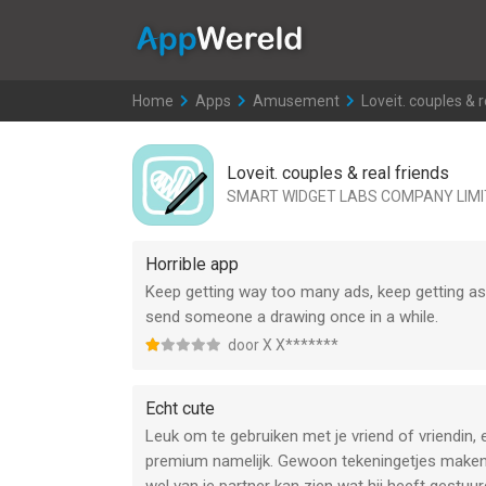
AppWereld
Home
>
Apps
>
Amusement
>
Loveit. couples & r
Loveit. couples & real friends
SMART WIDGET LABS COMPANY LIM
Horrible app
Keep getting way too many ads, keep getting a
send someone a drawing once in a while.
door X X*******
Echt cute
Leuk om te gebruiken met je vriend of vriendin,
premium namelijk. Gewoon tekeningetjes maken o