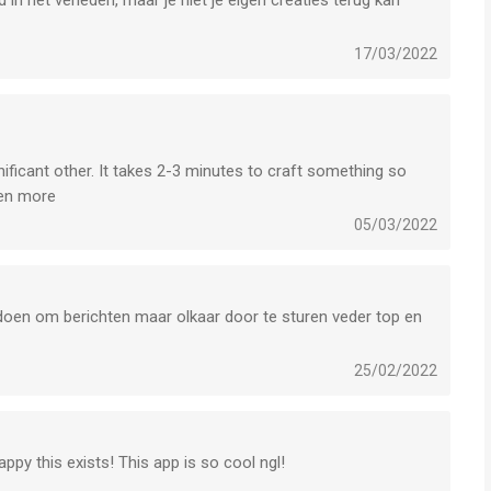
d in het verleden, maar je niet je eigen creaties terug kan
17/03/2022
ficant other. It takes 2-3 minutes to craft something so
ven more
05/03/2022
ij doen om berichten maar olkaar door te sturen veder top en
25/02/2022
ppy this exists! This app is so cool ngl!