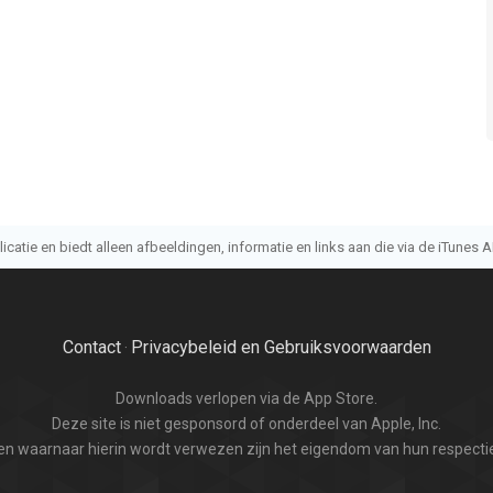
atie en biedt alleen afbeeldingen, informatie en links aan die via de iTunes AP
Contact
Privacybeleid en Gebruiksvoorwaarden
·
Downloads verlopen via de App Store.
Deze site is niet gesponsord of onderdeel van Apple, Inc.
n waarnaar hierin wordt verwezen zijn het eigendom van hun respectie