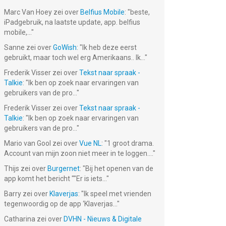
Marc Van Hoey
zei over
Belfius Mobile
: "
beste,
iPadgebruik, na laatste update, app. belfius
mobile,...
"
Sanne
zei over
GoWish
: "
Ik heb deze eerst
gebruikt, maar toch wel erg Amerikaans.. Ik...
"
Frederik Visser
zei over
Tekst naar spraak -
Talkie
: "
Ik ben op zoek naar ervaringen van
gebruikers van de pro...
"
Frederik Visser
zei over
Tekst naar spraak -
Talkie
: "
Ik ben op zoek naar ervaringen van
gebruikers van de pro...
"
Mario van Gool
zei over
Vue NL
: "
1 groot drama.
Account van mijn zoon niet meer in te loggen....
"
Thijs
zei over
Burgernet
: "
Bij het openen van de
app komt het bericht ""Er is iets...
"
Barry
zei over
Klaverjas
: "
Ik speel met vrienden
tegenwoordig op de app ‘Klaverjas...
"
Catharina
zei over
DVHN - Nieuws & Digitale