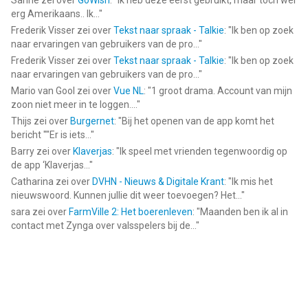
Sanne
zei over
GoWish
: "
Ik heb deze eerst gebruikt, maar toch wel
erg Amerikaans.. Ik...
"
Frederik Visser
zei over
Tekst naar spraak - Talkie
: "
Ik ben op zoek
naar ervaringen van gebruikers van de pro...
"
Frederik Visser
zei over
Tekst naar spraak - Talkie
: "
Ik ben op zoek
naar ervaringen van gebruikers van de pro...
"
Mario van Gool
zei over
Vue NL
: "
1 groot drama. Account van mijn
zoon niet meer in te loggen....
"
Thijs
zei over
Burgernet
: "
Bij het openen van de app komt het
bericht ""Er is iets...
"
Barry
zei over
Klaverjas
: "
Ik speel met vrienden tegenwoordig op
de app ‘Klaverjas...
"
Catharina
zei over
DVHN - Nieuws & Digitale Krant
: "
Ik mis het
nieuwswoord. Kunnen jullie dit weer toevoegen? Het...
"
sara
zei over
FarmVille 2: Het boerenleven
: "
Maanden ben ik al in
contact met Zynga over valsspelers bij de...
"