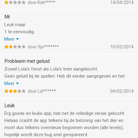
door Kok*****
14/04/2014
Mr
Leuk maar
1 te eenvoudig
2 moeilijkheids niveau's 1, 2 en 3 bijna zelfde niveau
Meer
3 snel level 3 uitgespeeld en dan houd t op
door Sjo*******
10/02/2014
Wil je verder moet je weer een volgende ap kopen.
Jammer.
Probleem met geluid
Alleen voor eerste 6 maand van groep 3.
Zowel Lola's feest als Lola's trein aangekocht.
Geen geluid bij de spellen. Heb dit eerder aangegeven en het
was even opgelost, doch nu weer hetzelfde probleem. Niet
Meer
prettig voor kinderen die nog niet kunnen lezen.
door Lol******
04/02/2014
Ik hoop dat dit nu wordt opgelost.
Leuk
Erg goede en leuke app, heb net de volledige versie gekocht.
Helaas crasht de app telkens bij de beloning van het dier en
moet dus telkens overnieuw begonnen worden (alle levels),
hopelijk wordt deze bug snel gerepareerd.