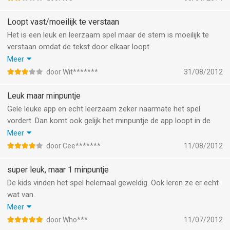
Loopt vast/moeilijk te verstaan
Het is een leuk en leerzaam spel maar de stem is moeilijk te
verstaan omdat de tekst door elkaar loopt.
Ook loopt het spel vast in het 3e level! Zou niet moeten kunnen
Meer
voor het bedrag dat ik er voor betaald heb.
door Wit*******
31/08/2012
Als dit gefixt wordt ga ik lettertrein eventueel ook aanschaffen.
Leuk maar minpuntje
Gele leuke app en echt leerzaam zeker naarmate het spel
vordert. Dan komt ook gelijk het minpuntje de app loopt in de
derde opgave vast en er kan niet verder gespeeld worden echt
Meer
jammer app moet beëindigd worden en opnieuw starten maar
door Cee*******
11/08/2012
dit betekent dus ook opnieuw beginnen...verder leuk en
leerzaam bedacht...!
super leuk, maar 1 minpuntje
De kids vinden het spel helemaal geweldig. Ook leren ze er echt
wat van.
Het enige minpuntje is dat als ze bij een paar opgaven het getal
Meer
noemen dit tegelijk wordt gezegd met de opgaven. Hierdoor kun
door Who***
11/07/2012