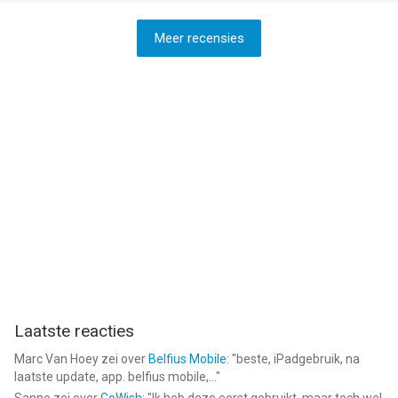
je het getal niet verstaan. Ik moet het dan even voorlezen voor
ze.
Meer recensies
Laatste reacties
Marc Van Hoey
zei over
Belfius Mobile
: "
beste, iPadgebruik, na
laatste update, app. belfius mobile,...
"