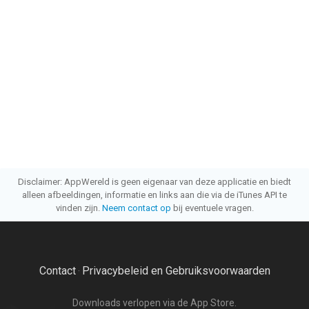
Disclaimer: AppWereld is geen eigenaar van deze applicatie en biedt
alleen afbeeldingen, informatie en links aan die via de iTunes API te
vinden zijn.
Neem contact op
bij eventuele vragen.
Contact
Privacybeleid en Gebruiksvoorwaarden
·
Downloads verlopen via de App Store.