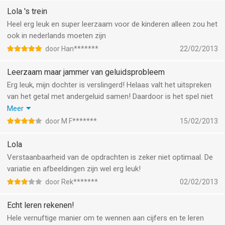
Lola 's trein
Heel erg leuk en super leerzaam voor de kinderen alleen zou het
ook in nederlands moeten zijn
door Han*******
22/02/2013
Leerzaam maar jammer van geluidsprobleem
Erg leuk, mijn dochter is verslingerd! Helaas valt het uitspreken
van het getal met andergeluid samen! Daardoor is het spel niet
goed te spelen. Het is op te lossen door even naar een andere
Meer
taal te gaan en dan terug naar het nederlands! Ondanks dit
door M F*******
15/02/2013
missertje toch een topper!
Lola
Verstaanbaarheid van de opdrachten is zeker niet optimaal. De
variatie en afbeeldingen zijn wel erg leuk!
door Rek*******
02/02/2013
Echt leren rekenen!
Hele vernuftige manier om te wennen aan cijfers en te leren