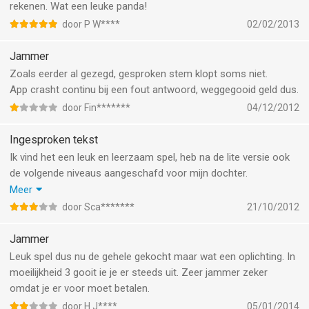
rekenen. Wat een leuke panda!
door P W****
02/02/2013
Jammer
Zoals eerder al gezegd, gesproken stem klopt soms niet.
App crasht continu bij een fout antwoord, weggegooid geld dus.
door Fin*******
04/12/2012
Ingesproken tekst
Ik vind het een leuk en leerzaam spel, heb na de lite versie ook
de volgende niveaus aangeschafd voor mijn dochter.
De ingesproken tekst is echter slecht bij de vragen.
Meer
Tijdens de vraag wordt het gevraagde ertussendoor gezegd
door Sca*******
21/10/2012
waardoor het niet verstaanbaar is.
Bijv.
Jammer
Lola vraagt "Welk getal is?" Tijdens deze standaard zin wordt al
Leuk spel dus nu de gehele gekocht maar wat een oplichting. In
"een" of "vijf" uitgesproken. Het gevraagde is daardoor niet te
moeilijkheid 3 gooit ie je er steeds uit. Zeer jammer zeker
verstaan.
omdat je er voor moet betalen.
Opmerking over vorige recensie, het is al in het Nederlands!
door H J****
05/01/2014