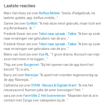
Laatste reacties
Informatie voor Leer Russisch – Mondlyis het laatst vergeleken
Marc Van Hoey
zei over
Belfius Mobile
: "
beste, iPadgebruik, na
op 7 Aug om 18:54.
laatste update, app. belfius mobile,...
"
Sanne
zei over
GoWish
: "
Ik heb deze eerst gebruikt, maar toch wel
erg Amerikaans.. Ik...
"
Frederik Visser
zei over
Tekst naar spraak - Talkie
: "
Ik ben op zoek
naar ervaringen van gebruikers van de pro...
"
Frederik Visser
zei over
Tekst naar spraak - Talkie
: "
Ik ben op zoek
naar ervaringen van gebruikers van de pro...
"
Mario van Gool
zei over
Vue NL
: "
1 groot drama. Account van mijn
zoon niet meer in te loggen....
"
Thijs
zei over
Burgernet
: "
Bij het openen van de app komt het
bericht ""Er is iets...
"
Barry
zei over
Klaverjas
: "
Ik speel met vrienden tegenwoordig op
de app ‘Klaverjas...
"
Catharina
zei over
DVHN - Nieuws & Digitale Krant
: "
Ik mis het
nieuwswoord. Kunnen jullie dit weer toevoegen? Het...
"
sara
zei over
FarmVille 2: Het boerenleven
: "
Maanden ben ik al in
contact met Zynga over valsspelers bij de...
"