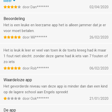
more fun. With the app you can practice mainly verbs. It is not
Meer
that difficult so if you want to learn English very good I
door Dan*******
02/04/2020
recommend for you to download an other app. This app is nice
for English beginners for there vocabulary.
Beoordeling
Het is een leuke en leerzame app het is alleen jammer dat je er
voor moet betalen.
door Wil*******
26/02/2020
Het is leuk ik leer er veel van toen ik de toets kreeg had ik maar
1 fout niet slecht. zonder deze game had ik iets van 7 fouten of
zo iets
door Rob*******
06/02/2020
Waardeloze app
Het gevorderde niveau van deze app is minder dan dan een kind
op de lagere school aan Engels spreekt
door Ook*******
21/01/2020
De app