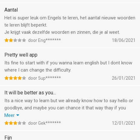
Aantal
Het is super leuk om Engels te leren, het aantal nieuwe woorden
te leren blijft beperkt.
Je krijgt vaak dezelfde woorden en zinnen, die je al weet.
door Eng*******
18/06/2021
Pretty well app
Its fine to start with if you wanna learn english but I dont know
where I can change the difficulty.
door 5up*******
26/01/2021
It will be better as you...
Its a nice way to learn but we already know how to say hello or
goodbye, and maybe you can chance it that way thay if you
don’t understand it you can click on tehbspeak out button and
Meer
not when you thinking about it.
door Gek*******
12/01/2021
But after all i know how to write English now so thank you.
Bye
Fijn