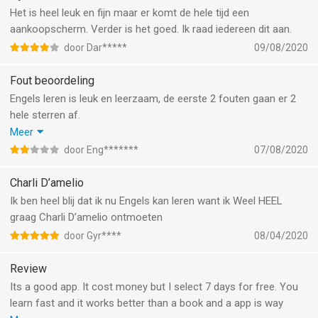
Het is heel leuk en fijn maar er komt de hele tijd een
aankoopscherm. Verder is het goed. Ik raad iedereen dit aan.
door Dar*****
09/08/2020
Fout beoordeling
Engels leren is leuk en leerzaam, de eerste 2 fouten gaan er 2
hele sterren af.
Als je een ster nog hebt, je hebt een fout, dan gaat een kwart af,
Meer
de helft van laatste stel.
door Eng*******
07/08/2020
Verder de verschillende puntentelling is verwarrend, doe
gewoon een puntentelling wat geldt voor dagelijkse oefening, de
Charli D’amelio
lessen en de weekelijkse uitdaging, maand quiz.
Ik ben heel blij dat ik nu Engels kan leren want ik Weel HEEL
Een puntenaantal voor alles, wel zo makkelijker en overzichtelijk.
graag Charli D’amelio ontmoeten
door Gyr****
08/04/2020
Review
Its a good app. It cost money but I select 7 days for free. You
learn fast and it works better than a book and a app is way