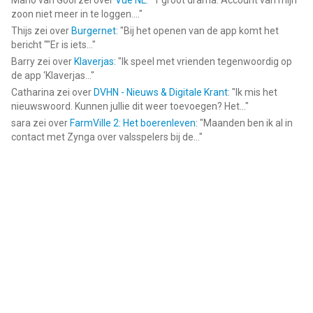
Mario van Gool
zei over
Vue NL
: "
1 groot drama. Account van mijn
zoon niet meer in te loggen....
"
Thijs
zei over
Burgernet
: "
Bij het openen van de app komt het
bericht ""Er is iets...
"
Barry
zei over
Klaverjas
: "
Ik speel met vrienden tegenwoordig op
de app ‘Klaverjas...
"
Catharina
zei over
DVHN - Nieuws & Digitale Krant
: "
Ik mis het
nieuwswoord. Kunnen jullie dit weer toevoegen? Het...
"
sara
zei over
FarmVille 2: Het boerenleven
: "
Maanden ben ik al in
contact met Zynga over valsspelers bij de...
"