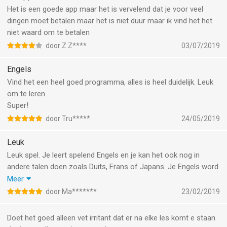
Het is een goede app maar het is vervelend dat je voor veel
dingen moet betalen maar het is niet duur maar ik vind het het
niet waard om te betalen
door Z Z****
03/07/2019
Engels
Vind het een heel goed programma, alles is heel duidelijk. Leuk
om te leren.
Super!
door Tru*****
24/05/2019
Leuk
Leuk spel. Je leert spelend Engels en je kan het ook nog in
andere talen doen zoals Duits, Frans of Japans. Je Engels word
er beter van we hebben op school ook Engels maar dat is veel
Meer
makkelijker en in deze app zitten er moeilijkere dingen tussen
door Ma*******
23/02/2019
niet te moeilijk maar net goed.
Doet het goed alleen vet irritant dat er na elke les komt e staan