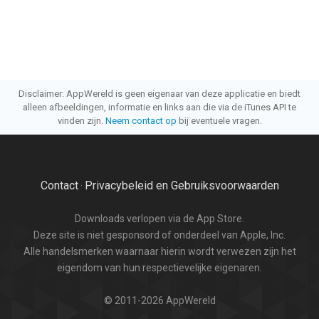
Disclaimer: AppWereld is geen eigenaar van deze applicatie en biedt
alleen afbeeldingen, informatie en links aan die via de iTunes API te
vinden zijn.
Neem contact op
bij eventuele vragen.
Contact
Privacybeleid en Gebruiksvoorwaarden
·
Downloads verlopen via de App Store.
Deze site is niet gesponsord of onderdeel van Apple, Inc.
Alle handelsmerken waarnaar hierin wordt verwezen zijn het
eigendom van hun respectievelijke eigenaren.
© 2011-2026 AppWereld