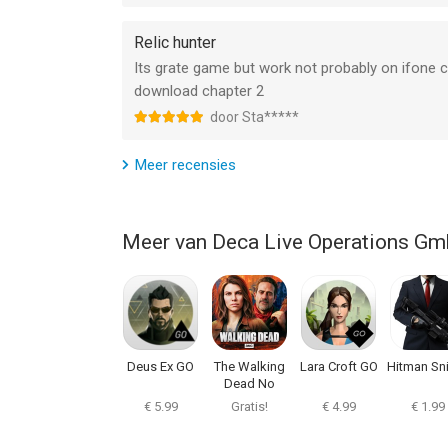
Relic hunter
Its grate game but work not probably on ifone c
download chapter 2
door Sta*****
Meer recensies
Meer van Deca Live Operations G
Deus Ex GO
The Walking
Lara Croft GO
Hitman Sn
Dead No
Man's Land
€ 5.99
Gratis!
€ 4.99
€ 1.99