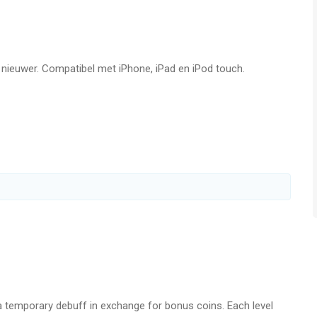
mbH is een app voor iPhone, iPad en iPod touch met iOS versie
 met leeftijden vanaf
9 jaar
.
t vergeleken op 7 Aug om 07:33.
f nieuwer. Compatibel met iPhone, iPad en iPod touch.
 a temporary debuff in exchange for bonus coins. Each level