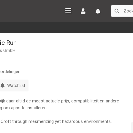
Inloggen
Watchlist
lic Run
ons GmbH
ordelingen
Watchlist
k daar altijd de meest actuele prijs, compatibiliteit en andere
g om apps te installeren.
ra Croft through mesmerizing yet hazardous environments,
nd solve the mystery behind a shadowy conspiracy that