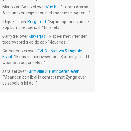
Mario van Gool
zei over
Vue NL
: "
1 groot drama.
Account van mijn zoon niet meer in te loggen....
"
Thijs
zei over
Burgernet
: "
Bij het openen van de
app komt het bericht ""Er is iets...
"
Barry
zei over
Klaverjas
: "
Ik speel met vrienden
tegenwoordig op de app ‘Klaverjas...
"
Catharina
zei over
DVHN - Nieuws & Digitale
Krant
: "
Ik mis het nieuwswoord. Kunnen jullie dit
weer toevoegen? Het...
"
sara
zei over
FarmVille 2: Het boerenleven
:
"
Maanden ben ik al in contact met Zynga over
valsspelers bij de...
"