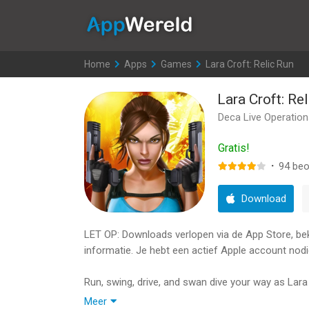
AppWereld
Home
>
Apps
>
Games
>
Lara Croft: Relic Run
Lara Croft: Re
Deca Live Operati
Gratis!
·
94
beo
Download
LET OP: Downloads verlopen via de App Store, bekij
informatie. Je hebt een actief Apple account nodi
Run, swing, drive, and swan dive your way as La
uncovering ancient relics to unearth the truth a
Meer