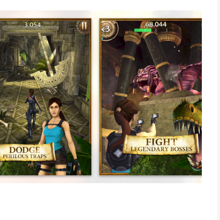
ay through the jungle, the desert or the mountains, each filled
eath-defying last minute escapes.
cycles to give Lara more ways to conquer the terrain.
emies including the return of the infamous T-Rex!
elics and uncover the Relic Run mystery.
 in frantic combat.
, each with its own gameplay perks.
dge.
ss mode with non-stop action
is game, requires minimum iPhone 5c, iPad Mini 2 or iPad 3