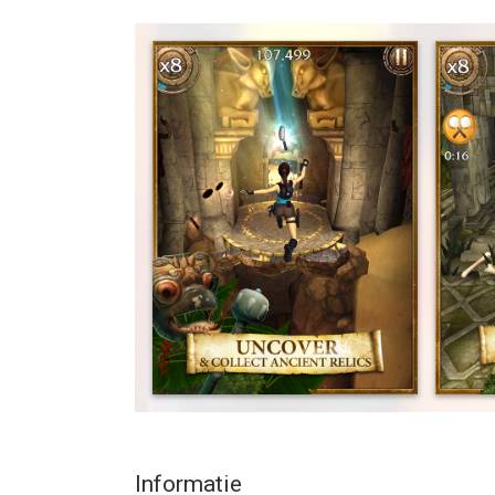
threatens the world!
- Discover incredible locations as you make your w
with secrets and danger.
- Use Lara’s signature parkour moves to create d
- Master fast-paced vehicles like ATVs and motor
- Engage in epic Boss Fights and defeat iconic en
- Progress through the campaign map to collect r
- Power up Lara’s arsenal of weapons and engage
- Choose from a wardrobe of classic Lara outfits
- Swap and upgrade equipment to give Lara the e
- Get the chance to rack up big rewards in endle
- Earn bragging rights on the leader boards.
Download for free today!
The speed of gameplay and graphics offered in th
--
Informatie