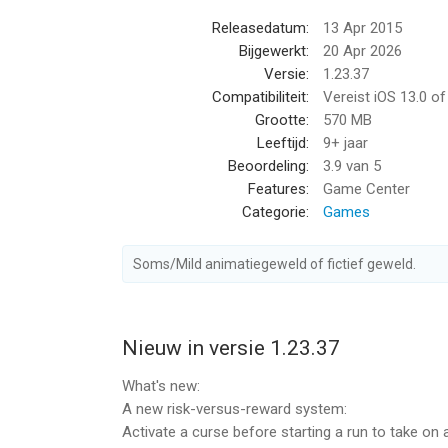
Lara Croft: Relic Run van Deca Live Operations G
Releasedatum:
13 Apr 2015
13.0 of hoger, geschikt bevonden voor gebruikers
Bijgewerkt:
20 Apr 2026
Versie:
1.23.37
Informatie voor Lara Croft: Relic Runis het laats
Compatibiliteit:
Vereist iOS 13.0 o
Grootte:
570 MB
Leeftijd:
9+ jaar
Beoordeling:
3.9
van 5
Features:
Game Center
Categorie:
Games
Soms/Mild animatiegeweld of fictief geweld.
Nieuw in versie 1.23.37
What's new:
A new risk-versus-reward system:
Activate a curse before starting a run to take on