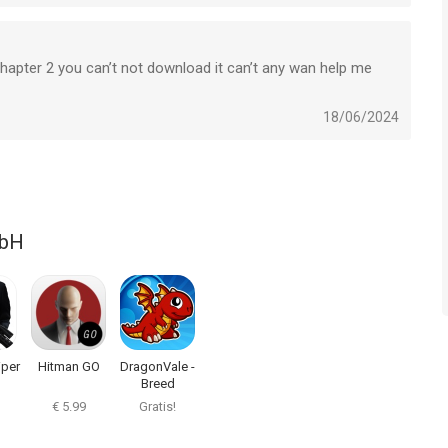
hapter 2 you can’t not download it can’t any wan help me
18/06/2024
mbH
iper
Hitman GO
DragonVale -
Breed
Dragons
€ 5.99
Gratis!