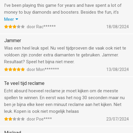
I’ve been playing this game for years and have spent a lot of
money to buy diamonds and boosters. Besides the fun, it’s
purpose is also intentionally let you spent more money.
Meer
Sometime levels are so hard, that you can not go further. Even
door Rac******
18/08/2024
when you play one level over 50 times! And now a booster
hammer cost 9 diamonds instead of 5! How unfair.
Jammer
My interest in this game fades because of this unfairness.
Was een heel leuk spel. Nu veel tijdproeven die vaak ook niet te
voldoen zijn zonder extra diamanten te gebruiken. Jammer.
Resultaat? Speel het bijna niet meer.
door Mon*******
13/08/2024
Te veel tijd reclame
Echt absurd hoeveel reclame je moet kijken om de meeste
spellen te winnen. En eerst was het nog 30 seconden maar nu
ben je bijna elke keer een minuut reclame aan het kijken. Niet
leuk. Kopen is ook niet mogelijk helaas
door Poe****
23/07/2024
Mislead