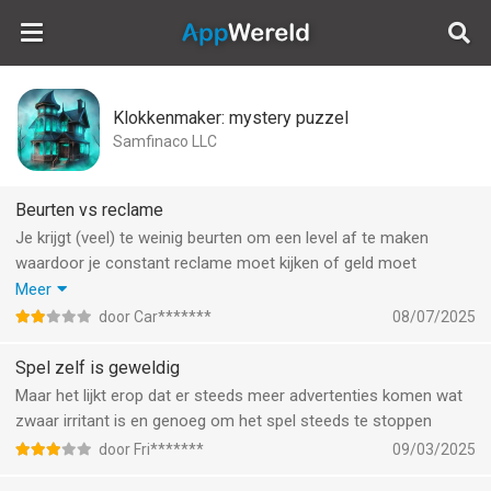
AppWereld
Klokkenmaker: mystery puzzel
Samfinaco LLC
Beurten vs reclame
Je krijgt (veel) te weinig beurten om een level af te maken
waardoor je constant reclame moet kijken of geld moet
neertellen om een level af te krijgen. Met meer beurten en
Meer
minder reclames zou dit best een leuk spel kunnen zijn.
door Car*******
08/07/2025
Gedelete.
Spel zelf is geweldig
Maar het lijkt erop dat er steeds meer advertenties komen wat
zwaar irritant is en genoeg om het spel steeds te stoppen
door Fri*******
09/03/2025