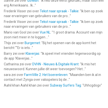
Sanne
zei over
GoWish
: "
Ik heb deze eerst gebruikt, maar toch wel
erg Amerikaans.. Ik...
"
Frederik Visser
zei over
Tekst naar spraak - Talkie
: "
Ik ben op zoek
naar ervaringen van gebruikers van de pro...
"
Frederik Visser
zei over
Tekst naar spraak - Talkie
: "
Ik ben op zoek
naar ervaringen van gebruikers van de pro...
"
Mario van Gool
zei over
Vue NL
: "
1 groot drama. Account van mijn
zoon niet meer in te loggen....
"
Thijs
zei over
Burgernet
: "
Bij het openen van de app komt het
bericht ""Er is iets...
"
Barry
zei over
Klaverjas
: "
Ik speel met vrienden tegenwoordig op
de app ‘Klaverjas...
"
Catharina
zei over
DVHN - Nieuws & Digitale Krant
: "
Ik mis het
nieuwswoord. Kunnen jullie dit weer toevoegen? Het...
"
sara
zei over
FarmVille 2: Het boerenleven
: "
Maanden ben ik al in
contact met Zynga over valsspelers bij de...
"
Aahil khan Aahil khan
zei over
Subway Surfers Tag
: "
Uhhcgdogv
"