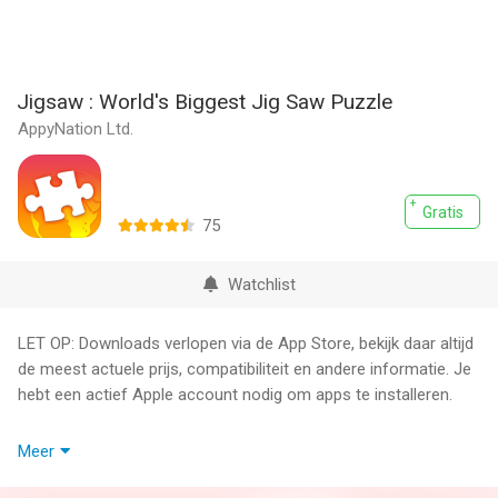
Jigsaw : World's Biggest Jig Saw Puzzle
AppyNation Ltd.
Gratis
75
Watchlist
LET OP: Downloads verlopen via de App Store, bekijk daar altijd
de meest actuele prijs, compatibiliteit en andere informatie. Je
hebt een actief Apple account nodig om apps te installeren.
Hundreds of fantastic puzzles! It's the biggest and best Jigsaw
Meer
game ever - play now for FREE!