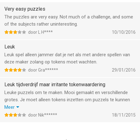
● World's Biggest Sudoku
Very easy puzzles
--
The puzzles are very easy. Not much of a challenge, and some
of the subjects rather uninteresting.
Jigsaw : World's Biggest Jig Saw Puzzle van AppyNation Ltd. is
door L H****
10/10/2016
een app voor iPhone, iPad en iPod touch met iOS versie 8.0 of
hoger, geschikt bevonden voor gebruikers met leeftijden vanaf
Leuk
4 jaar
.
Leuk spel alleen jammer dat je net als met andere spellen van
deze maker zolang op tokens moet wachten.
Informatie voor Jigsaw : World's Biggest Jig Saw Puzzleis het
door Gra******
29/01/2016
laatst vergeleken op 8 Aug om 07:12.
Leuk tijdverdrijf maar irritante tokenwaardering
Leuke puzzels om te maken. Mooi gemaakt en verschillende
grotes. Je moet alleen tokens inzetten om puzzels te kunnen
maken en je krijgt er max 10. De helft van de puzzels heeft (veel
Meer
meer) dan dit aantal nodig waardoor je of geld uit moet geven
door Nik******
18/11/2015
of je je aan moet melden voor allerlei dingen om tokens te
krijgen. Heel irritant!