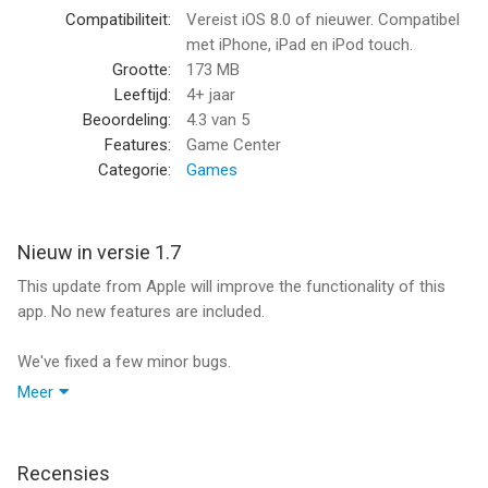
SUPPORT
Compatibiliteit:
Vereist iOS 8.0 of nieuwer. Compatibel
met iPhone, iPad en iPod touch.
Please visit: http://www.appynation.com/getting-help/
Grootte:
173 MB
Leeftijd:
4+ jaar
If you still have questions about the game or require
Beoordeling:
4.3
van 5
assistance, please email: community@appynation.com
Features:
Game Center
Categorie:
Games
World's Biggest Jigsaw is free to play, but contains optional
paid items to unlock puzzles more quickly.
Nieuw in versie 1.7
Facebook: /BigPuzzles - Twitter: @BigPuzzles
This update from Apple will improve the functionality of this
app. No new features are included.
MORE GREAT GAMES
We've fixed a few minor bugs.
● World's Biggest Picture Cross
● World's Biggest Mahjong
Meer
If you like our game, please take a moment to leave us a user
● One Clue Crossword
review! Reviews help us bring you more great games. Thank
● World's Biggest Crossword
you!
● World's Biggest Wordsearch
Recensies