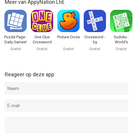
Meer van AppyNation Ltd.
Puzzle Page -
One Clue
Picture Cross
Crossword -
Sudoku :
Daily Games!
Crossword
by
World's
puzzling.com
Biggest
Gratis!
Gratis!
Gratis!
Gratis!
Gratis!
Number Logi
Puzzle
Reageer op deze app