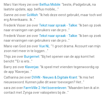
Marc Van Hoey
zei over
Belfius Mobile
: "
beste, iPadgebruik, na
laatste update, app. belfius mobile,...
"
Sanne
zei over
GoWish
: "
Ik heb deze eerst gebruikt, maar toch wel
erg Amerikaans.. Ik...
"
Frederik Visser
zei over
Tekst naar spraak - Talkie
: "
Ik ben op zoek
naar ervaringen van gebruikers van de pro...
"
Frederik Visser
zei over
Tekst naar spraak - Talkie
: "
Ik ben op zoek
naar ervaringen van gebruikers van de pro...
"
Mario van Gool
zei over
Vue NL
: "
1 groot drama. Account van mijn
zoon niet meer in te loggen....
"
Thijs
zei over
Burgernet
: "
Bij het openen van de app komt het
bericht ""Er is iets...
"
Barry
zei over
Klaverjas
: "
Ik speel met vrienden tegenwoordig op
de app ‘Klaverjas...
"
Catharina
zei over
DVHN - Nieuws & Digitale Krant
: "
Ik mis het
nieuwswoord. Kunnen jullie dit weer toevoegen? Het...
"
sara
zei over
FarmVille 2: Het boerenleven
: "
Maanden ben ik al in
contact met Zynga over valsspelers bij de...
"