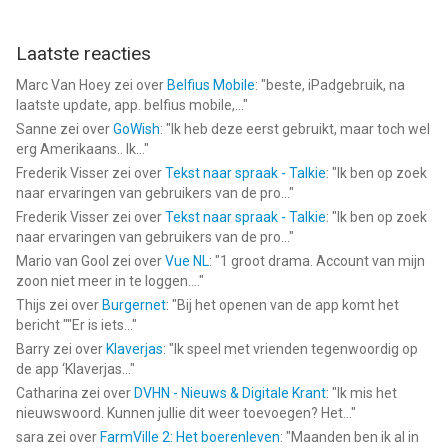
Laatste reacties
Marc Van Hoey
zei over
Belfius Mobile
: "
beste, iPadgebruik, na
laatste update, app. belfius mobile,...
"
Sanne
zei over
GoWish
: "
Ik heb deze eerst gebruikt, maar toch wel
erg Amerikaans.. Ik...
"
Frederik Visser
zei over
Tekst naar spraak - Talkie
: "
Ik ben op zoek
naar ervaringen van gebruikers van de pro...
"
Frederik Visser
zei over
Tekst naar spraak - Talkie
: "
Ik ben op zoek
naar ervaringen van gebruikers van de pro...
"
Mario van Gool
zei over
Vue NL
: "
1 groot drama. Account van mijn
zoon niet meer in te loggen....
"
Thijs
zei over
Burgernet
: "
Bij het openen van de app komt het
bericht ""Er is iets...
"
Barry
zei over
Klaverjas
: "
Ik speel met vrienden tegenwoordig op
de app ‘Klaverjas...
"
Catharina
zei over
DVHN - Nieuws & Digitale Krant
: "
Ik mis het
nieuwswoord. Kunnen jullie dit weer toevoegen? Het...
"
sara
zei over
FarmVille 2: Het boerenleven
: "
Maanden ben ik al in