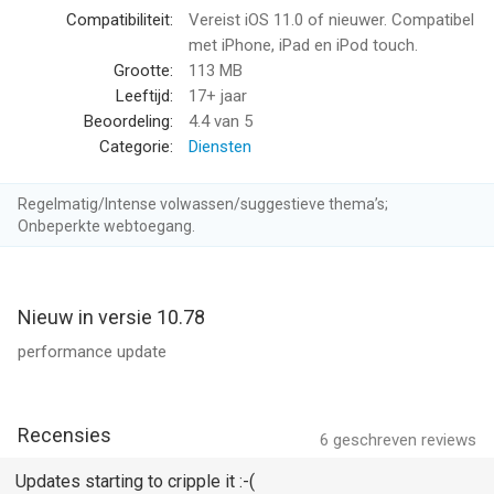
Compatibiliteit:
Vereist iOS 11.0 of nieuwer. Compatibel
• Login Styles
met iPhone, iPad en iPod touch.
You can choose many unlock tricks, such as 4 numeric
Grootte:
113 MB
password, 9 dots lock, or disguise as piano, xylophone, ATM…
Leeftijd:
17+ jaar
Beoordeling:
4.4
van 5
• Best Organization
Categorie:
Diensten
All files will be assigned to three categories: Photos, Movies
and Docs.
Regelmatig/Intense volwassen/suggestieve thema’s;
You can create locked albums, movie clips or directories in
Onbeperkte webtoegang.
each categories.
• Powerful Video Player
Nieuw in versie 10.78
iSafe can play almost all formats of video, no need to convert
anymore.
performance update
• Private Browser
Hide your footprint.
Recensies
6
geschreven reviews
Supports Various File Formats
Updates starting to cripple it :-(