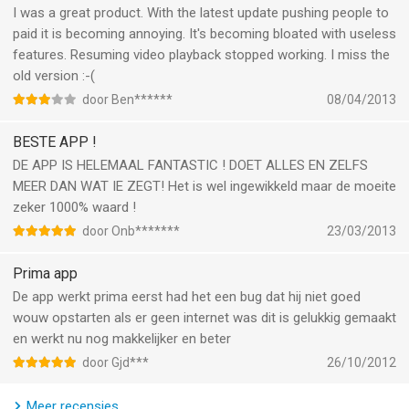
- Images: png, jpg, jpeg, bmp, tif, gif
I was a great product. With the latest update pushing people to
- Videos: mp4, mov, m4v, 3gp, flv, f4v, mpg, mpeg, wmv, rmvb,
paid it is becoming annoying. It's becoming bloated with useless
mkv, asf, webm
features. Resuming video playback stopped working. I miss the
- Audios: mp3, m4a, m4r, aac, caf, wma
old version :-(
- Plain Text: txt, php, cgi, asp, h, m, c (editable)
door Ben******
08/04/2013
- Rich Text: rtf, pdf
- iWorks: pages, numbers, key
BESTE APP !
- MS Office: doc, xls, ppt, docx, xlsx, pptx
DE APP IS HELEMAAL FANTASTIC ! DOET ALLES EN ZELFS
- Web: htm, html, webarchive
MEER DAN WAT IE ZEGT! Het is wel ingewikkeld maar de moeite
- Archive: zip, rar
zeker 1000% waard !
- Others: …… (unreadable, save only)
door Onb*******
23/03/2013
Multi-language: more then 20 languages, including Hindi,
Prima app
Persian.
De app werkt prima eerst had het een bug dat hij niet goed
More and more features are coming. Get it now!
wouw opstarten als er geen internet was dit is gelukkig gemaakt
en werkt nu nog makkelijker en beter
--
door Gjd***
26/10/2012
iSafePlay van Fanship is een app voor iPhone, iPad en iPod
Meer recensies