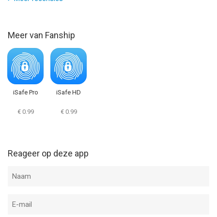
touch met iOS versie 11.0 of hoger, geschikt bevonden voor
gebruikers met leeftijden vanaf
17 jaar
.
Meer van Fanship
Informatie voor iSafePlayis het laatst vergeleken op 9 Aug om
01:36.
iSafe Pro
iSafe HD
€ 0.99
€ 0.99
Reageer op deze app