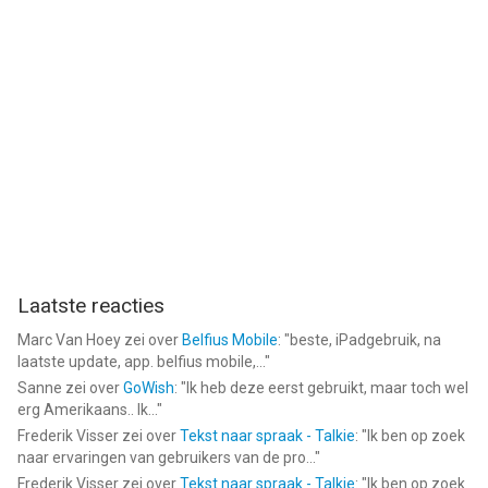
Laatste reacties
Marc Van Hoey
zei over
Belfius Mobile
: "
beste, iPadgebruik, na
laatste update, app. belfius mobile,...
"
Sanne
zei over
GoWish
: "
Ik heb deze eerst gebruikt, maar toch wel
erg Amerikaans.. Ik...
"
Frederik Visser
zei over
Tekst naar spraak - Talkie
: "
Ik ben op zoek
naar ervaringen van gebruikers van de pro...
"
Frederik Visser
zei over
Tekst naar spraak - Talkie
: "
Ik ben op zoek