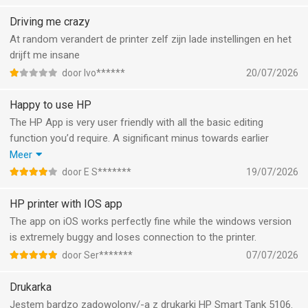
Driving me crazy
At random verandert de printer zelf zijn lade instellingen en het
drijft me insane
door Ivo******
20/07/2026
Happy to use HP
The HP App is very user friendly with all the basic editing
function you’d require. A significant minus towards earlier
versions is the cluttering of the menu. Too many options and
Meer
recommendations make it difficult to find the basic functions
door E S*******
19/07/2026
you need.
HP printer with IOS app
The app on iOS works perfectly fine while the windows version
is extremely buggy and loses connection to the printer.
door Ser*******
07/07/2026
Drukarka
Jestem bardzo zadowolony/-a z drukarki HP Smart Tank 5106.