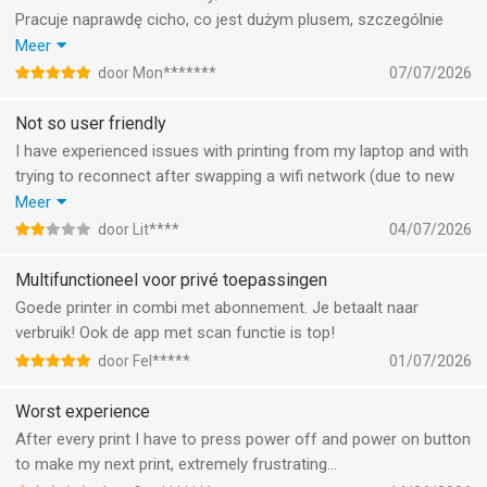
Pracuje naprawdę cicho, co jest dużym plusem, szczególnie
podczas drukowania w domu. Po zainstalowaniu aplikacji HP
Meer
Smart konfiguracja przebiegła bardzo szybko i bez żadnych
door Mon*******
07/07/2026
problemów. Wszystkie kroki są opisane w bardzo przejrzysty i
zrozumiały sposób, dzięki czemu nawet osoba, która nie ma
Not so user friendly
doświadczenia z takimi urządzeniami, poradzi sobie bez trudu.
I have experienced issues with printing from my laptop and with
Sama obsługa drukarki jest intuicyjna i wygodna, a drukowanie z
trying to reconnect after swapping a wifi network (due to new
telefonu działa bez zarzutu. To świetny wybór dla osób, które
router). I’m actually not that fussed about small issues,
Meer
cenią prostotę, wygodę i bezproblemową konfigurację.
however: i find the assistance in finding a solution not particular
door Lit****
04/07/2026
Zdecydowanie polecam.
user friendly. Too much searching for info, not very intuitive.
Multifunctioneel voor privé toepassingen
Goede printer in combi met abonnement. Je betaalt naar
verbruik! Ook de app met scan functie is top!
door Fel*****
01/07/2026
Worst experience
After every print I have to press power off and power on button
to make my next print, extremely frustrating...