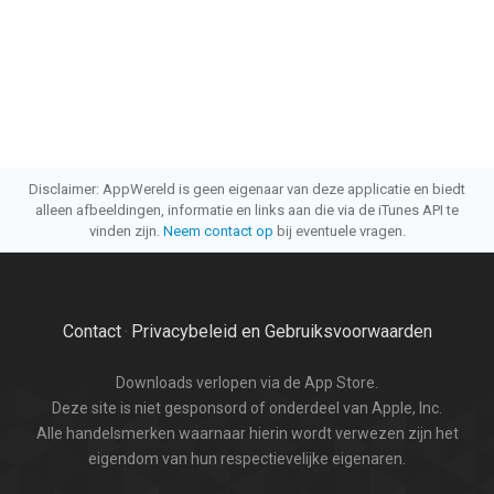
Disclaimer: AppWereld is geen eigenaar van deze applicatie en biedt
alleen afbeeldingen, informatie en links aan die via de iTunes API te
vinden zijn.
Neem contact op
bij eventuele vragen.
Contact
Privacybeleid en Gebruiksvoorwaarden
·
Downloads verlopen via de App Store.
Deze site is niet gesponsord of onderdeel van Apple, Inc.
Alle handelsmerken waarnaar hierin wordt verwezen zijn het
eigendom van hun respectievelijke eigenaren.