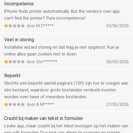
niet duurzaam en staat mij tegen. Meerdere pogingen met
Incompetence
resetten en opnieuw connecten werkt niet. Kan hier geen
iPhone finds printer automatically. But the vendors own app
oplossing voor komen?
can’t find the printer? Pure incompetence!
door M C*****
03/06/2026
Veel in storing
Installatie wizard storing en dat krijg je niet opgelost. Kun je
online alles gaan zoeken niet te doen
door Ste*******
30/05/2026
Beperkt
Slechts een beperkt aantal pagina’s (100) zijn toe te voegen aan
één bestand, waardoor grote bestanden verdeeld moeten
worden over twee of meerdere bestanden.
door A M*****
27/05/2026
Crasht bij maken van tekst in formulier
Leuke app, maar crasht bij het tekst invoegen op het maken van
een pdf-formulier. Dus leuk om alleen te scannen en printen.