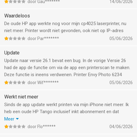
door Gau*******
14/06/2026
Waardeloos
De oude HP app werkte nog voor mijn cp4025 laserprinter, nu
niet meer. Printer wordt niet gevonden, ook niet op IP-adres
door Par*******
05/06/2026
Update
Update naar versie 26.1 bevat een bug. In de vorige Versie 26
had de app de functie om via de app een printerscan te maken.
Deze functie is ineens verdwenen. Printer Envy Photo 6234
door Wif*******
05/06/2026
Werkt niet meer
Sinds de app update werkt printen via mijn iPhone niet meer. Ik
heb een oude HP Tango inclusief inkt abonnement en dat
werkte altijd heel prima maar sinds de app update is het niks
Meer
meer. Ik snap dat apparaten soms aan vervanging toezijn maar
door Flo******
04/06/2026
als iets nog zo goed werkt hoef ik het niet te vervangen, vind ik