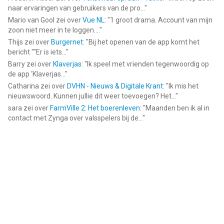
naar ervaringen van gebruikers van de pro...
"
Mario van Gool
zei over
Vue NL
: "
1 groot drama. Account van mijn
zoon niet meer in te loggen....
"
Thijs
zei over
Burgernet
: "
Bij het openen van de app komt het
bericht ""Er is iets...
"
Barry
zei over
Klaverjas
: "
Ik speel met vrienden tegenwoordig op
de app ‘Klaverjas...
"
Catharina
zei over
DVHN - Nieuws & Digitale Krant
: "
Ik mis het
nieuwswoord. Kunnen jullie dit weer toevoegen? Het...
"
sara
zei over
FarmVille 2: Het boerenleven
: "
Maanden ben ik al in
contact met Zynga over valsspelers bij de...
"