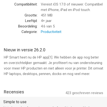
druk een zelfgemaakte verjaardagskaart af. Maak snel scans
Compatibiliteit:
Vereist iOS 17.0 of nieuwer. Compatibel
van bonnetjes en stuur ze direct naar je e-mail. Of je nu thuis
met iPhone, iPad en iPod touch.
bent of op kantoor, printen was nog nooit zo eenvoudig.
Grootte:
451 MB
Leeftijd:
4+ jaar
Direct hulp wanneer jij het nodig hebt
Beoordeling:
4.6
van 5
Als er iets misgaat, is hulp direct beschikbaar. Bel, stuur een
Categorie:
Productiviteit
bericht via live chat of zoek naar antwoorden in de app[1]. Je
kunt in no time weer verder met je werk.
Nieuw in versie 26.2.0
De ervaring wordt alleen maar beter en beter!
HP Smart heet nu de HP app[1]. We hebben de app nog beter
en overzichtelijker gemaakt. Je profiteert nu van ondersteuning
• Laat je creativiteit de vrije loop met HP Printables[2]. Kies uit
voor meer HP producten en niet alleen voor je printer. Dit omvat
duizenden gratis kaarten, kleurplaten, educatieve werkbladen en
HP laptops, desktops, pennen, docks en nog veel meer.
leuke knutselwerken.
• Pas je documenten aan en bewerk ze voordat je ze print.
Recensies
423
geschreven reviews
• Maak aangepaste snelkoppelingen voor printtaken die je vaak
gebruikt.
Simple to use