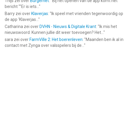
Thijs
zei over
Burgernet
: "
Bij het openen van de app komt het
bericht ""Er is iets...
"
Barry
zei over
Klaverjas
: "
Ik speel met vrienden tegenwoordig op
de app ‘Klaverjas...
"
Catharina
zei over
DVHN - Nieuws & Digitale Krant
: "
Ik mis het
nieuwswoord. Kunnen jullie dit weer toevoegen? Het...
"
sara
zei over
FarmVille 2: Het boerenleven
: "
Maanden ben ik al in
contact met Zynga over valsspelers bij de...
"