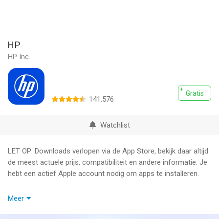
HP
HP Inc.
Gratis
141.576
Watchlist
LET OP: Downloads verlopen via de App Store, bekijk daar altijd
de meest actuele prijs, compatibiliteit en andere informatie. Je
hebt een actief Apple account nodig om apps te installeren.
Dit is de ideale app voor al je HP apparaten. Configureer je
Meer
nieuwe printer, maak je ervaring persoonlijker, print, scan en
neem contact op met HP ondersteuning. En dat allemaal op