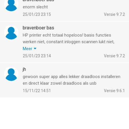
de printer alleen originele HP inkt worden gebruikt. Ga voor
meer informatie naar hp.com/plus
enorm slecht
25/01/23 23:15
Versie 9.7.2
--
bravenboer bas
HP van HP Inc. is een app voor iPhone, iPad en iPod touch met
HP printer echt totaal hopeloos! basis functies
iOS versie 17.0 of hoger, geschikt bevonden voor gebruikers
werken niet, constant inloggen scannen lukt niet,
met leeftijden vanaf
4 jaar
.
NOOIT meer HP, tip koop geen HP smart meuk wat
Meer
een rotzooi. ik wil gewoon op n scan knop drukken en
25/01/23 23:14
Versie 9.7.2
Informatie voor HPis het laatst vergeleken op 8 Aug om 16:03.
klaar, niet dit gezeik met apps inloggen en weet ik veel
meer. slecht product
jh
gewoon super app alles lekker draadloos installeren
en direct klaar zowel draadloos als usb
15/11/22 14:51
Versie 9.6.1