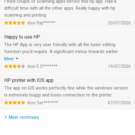
I tried couple of scanning apps before this hp app. Had a
• Met de HP app kun je automatisch afbeeldingen corrigeren,
difficult time with all the other apps. Really happy with hp
bestanden een naam geven, pagina's vlak maken, tekst
scanning and printing
extraheren en meerdere pagina's tegelijk scannen.[3]
door Raj******
20/07/2026
• Ontvang een melding als de inkt of het papier in je printer bijna
Happy to use HP
op is en bestel eenvoudig nieuwe supplies zodat je kunt blijven
The HP App is very user friendly with all the basic editing
printen.
function you’d require. A significant minus towards earlier
versions is the cluttering of the menu. Too many options and
Meer
HP voegt voortdurend nieuwe, leuke functies toe aan de app.
recommendations make it difficult to find the basic functions
door E S*******
19/07/2026
Schakel automatische updates in en mis niets.
you need.
HP printer with IOS app
Disclaimers
The app on iOS works perfectly fine while the windows version
is extremely buggy and loses connection to the printer.
1. HP Smart en myHP heten nu de HP app. Deze app is
door Ser*******
07/07/2026
beschikbaar voor macOS-apparaten en voor mobiele iOS-
telefoons en iPads. De HP app moet worden gedownload van
Meer recensies
www.hp.com/hp-app. Niet alle apparaten, services en apps van
HP zijn beschikbaar in de HP app. Bepaalde functies zijn alleen
beschikbaar in het Engels en kunnen variëren per printer- en pc-