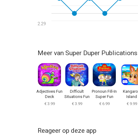
2.29
Meer van Super Duper Publications
Adjectives Fun
Difficult
Pronoun Fill-In
Kangar
Deck
Situations Fun
Super Fun
Island
Deck
Deck
Classifyi
€ 3.99
€ 3.99
€ 6.99
€ 9.99
Reageer op deze app