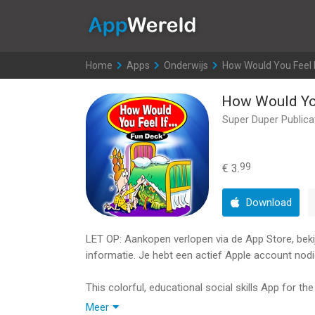
AppWereld
Home
>
Apps
>
Onderwijs
>
How Would You Feel If
How Would You 
Super Duper Publica
99
€ 3.
Download
LET OP: Aankopen verlopen via de App Store, bekijk
informatie. Je hebt een actief Apple account nodi
This colorful, educational social skills App for th
flash cards (plus audio of each card text) from 
Meer