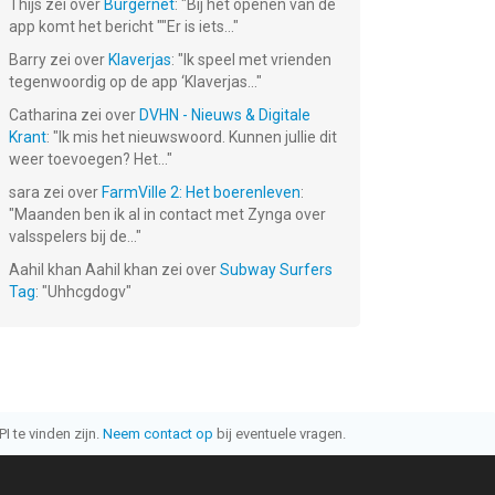
Thijs
zei over
Burgernet
: "
Bij het openen van de
app komt het bericht ""Er is iets...
"
Barry
zei over
Klaverjas
: "
Ik speel met vrienden
tegenwoordig op de app ‘Klaverjas...
"
Catharina
zei over
DVHN - Nieuws & Digitale
Krant
: "
Ik mis het nieuwswoord. Kunnen jullie dit
weer toevoegen? Het...
"
sara
zei over
FarmVille 2: Het boerenleven
:
"
Maanden ben ik al in contact met Zynga over
valsspelers bij de...
"
Aahil khan Aahil khan
zei over
Subway Surfers
Tag
: "
Uhhcgdogv
"
I te vinden zijn.
Neem contact op
bij eventuele vragen.