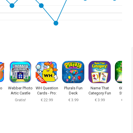
oo
Webber Photo
WH Question
Plurals Fun
Name That
60 Story
Artic Castle
Cards - Pro:
Deck
Category Fun
Starters
ng
Deck
Gratis!
€ 22.99
€ 3.99
€ 3.99
€ 1.99