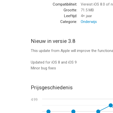
Compatibiliteit:
Vereist iOS 8.0 of 
• View results in a graph and see which questions
Grootte:
71.5 MB
• Print, E-mail and share your results.
Leeftijd:
4+ jaar
Categorie:
Onderwijs
--
How Would You Feel If ... Fun Deck van Super Dup
iOS versie 8.0 of hoger, geschikt bevonden voor g
Nieuw in versie 3.8
This update from Apple will improve the functional
Informatie voor How Would You Feel If ... Fun Dec
Updated for iOS 8 and iOS 9
Minor bug fixes
Prijsgeschiedenis
4.99