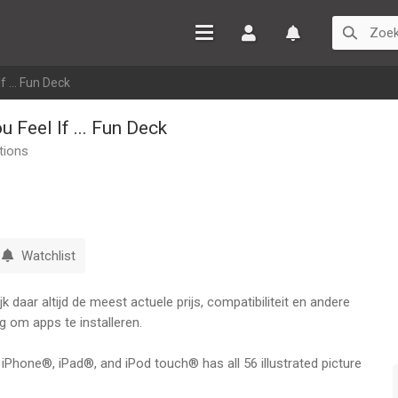
Inloggen
Watchlist
 ... Fun Deck
Feel If ... Fun Deck
tions
Watchlist
 daar altijd de meest actuele prijs, compatibiliteit en andere
g om apps te installeren.
e iPhone®, iPad®, and iPod touch® has all 56 illustrated picture
the How Would You Feel If ... Fun Deck® by Super Duper®