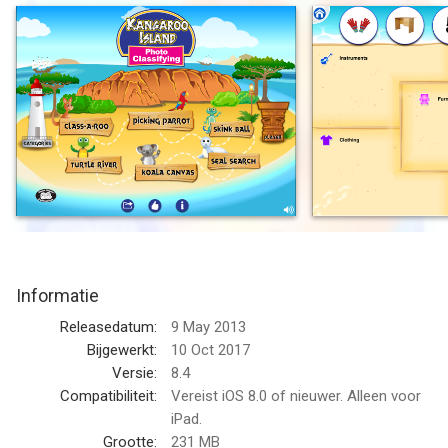
• Animals
• Bathroom
• Clothing
• Colors
• Foods
• Furniture
• Instruments
• Kitchen
• Lowercase Letters
• Uppercase Letters
• Numbers 1-20
Informatie
• Shapes
• Tools
Releasedatum:
9 May 2013
• Toys
Bijgewerkt:
10 Oct 2017
• Transportation
Versie:
8.4
Compatibiliteit:
Vereist iOS 8.0 of nieuwer. Alleen voor
Children get to tour Kangaroo Island in Australia and play six
iPad.
interactive activities while improving their vocabulary and
Grootte:
231 MB