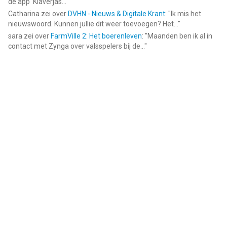
de app ‘Klaverjas...
"
Catharina
zei over
DVHN - Nieuws & Digitale Krant
: "
Ik mis het
nieuwswoord. Kunnen jullie dit weer toevoegen? Het...
"
sara
zei over
FarmVille 2: Het boerenleven
: "
Maanden ben ik al in
contact met Zynga over valsspelers bij de...
"