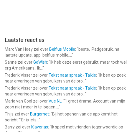
Laatste reacties
Marc Van Hoey
zei over
Belfius Mobile
: "
beste, iPadgebruik, na
laatste update, app. belfius mobile,...
"
Sanne
zei over
GoWish
: "
Ik heb deze eerst gebruikt, maar toch wel
erg Amerikaans.. Ik...
"
Frederik Visser
zei over
Tekst naar spraak - Talkie
: "
Ik ben op zoek
naar ervaringen van gebruikers van de pro...
"
Frederik Visser
zei over
Tekst naar spraak - Talkie
: "
Ik ben op zoek
naar ervaringen van gebruikers van de pro...
"
Mario van Gool
zei over
Vue NL
: "
1 groot drama. Account van mijn
zoon niet meer in te loggen....
"
Thijs
zei over
Burgernet
: "
Bij het openen van de app komt het
bericht ""Er is iets...
"
Barry
zei over
Klaverjas
: "
Ik speel met vrienden tegenwoordig op