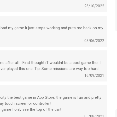
26/10/2022
 load my game it just stops working and puts me back on my
08/06/2022
e after all. I First thought iT wouldnt be a cool game tho. I
er played this one. Tip: Some missions are way too hard.
16/09/2021
city the best game in App Store, the game is fun and pretty
play touch screen or controller!
s game I only see the top of the car!
05/08/2021