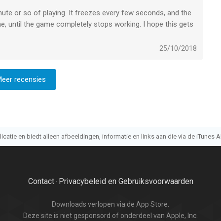
ute or so of playing. It freezes every few seconds, and the
, until the game completely stops working. I hope this gets
25/10/2018
eer recensies
atie en biedt alleen afbeeldingen, informatie en links aan die via de iTunes AP
Contact
Privacybeleid en Gebruiksvoorwaarden
·
Downloads verlopen via de App Store.
Deze site is niet gesponsord of onderdeel van Apple, Inc.