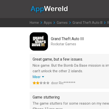
AppWereld
Home
>
Apps
>
Games
>
Grand Theft Auto III
Grand Theft Auto III
Rockstar Games
Great game, but a few issues.
Nice game. But the Bomb Da Base mission is imp
can’t unlock the other 2 islands.
And you can’t see which packages you already fo
Meer
And you can’t mark where you want go on the ma
door Ric*******
All in all, I prefer the PSP version.
Game stuttering
The game stutters for some reason on my new 