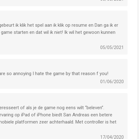
ebeurt ik klik het spel aan ik klik op resume en Dan ga ik er
 game starten en dat wil ik niet! Ik wil het gewoon kunnen
05/05/2021
 are so annoying I hate the game by that reason f you!
01/06/2020
teresseert of als je de game nog eens wilt “beleven”.
rvaring op iPad of iPhone biedt San Andreas een betere
 mobiele platformen zeer achterhaald. Met controller is het
17/04/2020