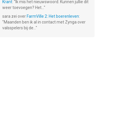
Krant
: "
Ik mis het nieuwswoord. Kunnen jullie dit
weer toevoegen? Het...
"
sara
zei over
FarmVille 2: Het boerenleven
:
"
Maanden ben ik al in contact met Zynga over
valsspelers bij de...
"