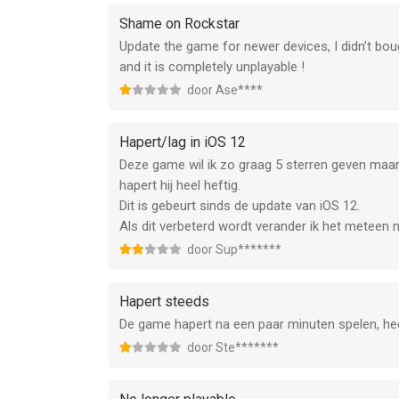
Shame on Rockstar
Update the game for newer devices, I didn’t boug
and it is completely unplayable !
door Ase****
Hapert/lag in iOS 12
Deze game wil ik zo graag 5 sterren geven maar
hapert hij heel heftig.
Dit is gebeurt sinds de update van iOS 12.
Als dit verbeterd wordt verander ik het meteen n
door Sup*******
Hapert steeds
De game hapert na een paar minuten spelen, heel
door Ste*******