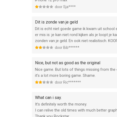
iPhone 12 pro max
door Sja****
Dit is zonde van je geld
Dit is echt niet goede game ik kwam uit school e
er mis is: je kan niet rond kijken als je loopt j
zonden van je geld. En ook niet realistisch. K
door Bib******
Nice, but not as good as the original
Nice game. But lots of things missing from the
it’s a lot more boring game. Shame.
door Ric*******
What can i say.
It’s definitely worth the money.
I can relive the old times with much better gra
Thank you Rockstar.