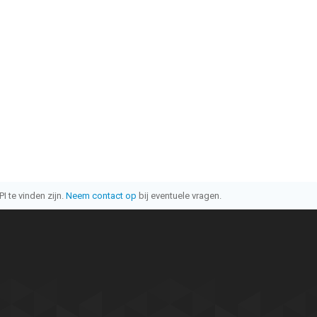
I te vinden zijn.
Neem contact op
bij eventuele vragen.