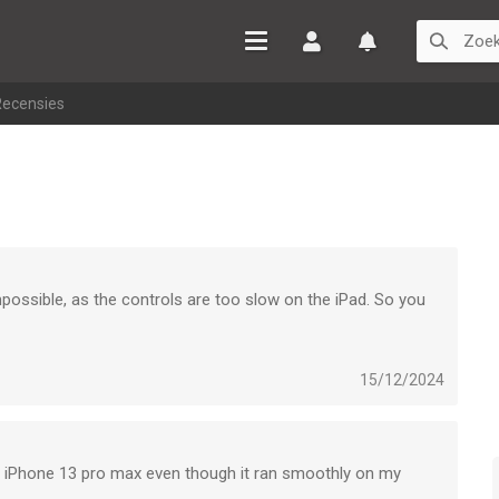
Inloggen
Watchlist
>
Recensies
ossible, as the controls are too slow on the iPad. So you
und, so finding the last few is impossible.
p, like the PSP version.
15/12/2024
iPhone 13 pro max even though it ran smoothly on my