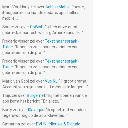
Marc Van Hoey
zei over
Belfius Mobile
: "
beste,
iPadgebruik, na laatste update, app. belfius
mobile,...
"
Sanne
zei over
GoWish
: "
Ik heb deze eerst
gebruikt, maar toch wel erg Amerikaans.. Ik...
"
Frederik Visser
zei over
Tekst naar spraak -
Talkie
: "
Ik ben op zoek naar ervaringen van
gebruikers van de pro...
"
Frederik Visser
zei over
Tekst naar spraak -
Talkie
: "
Ik ben op zoek naar ervaringen van
gebruikers van de pro...
"
Mario van Gool
zei over
Vue NL
: "
1 groot drama.
Account van mijn zoon niet meer in te loggen....
"
Thijs
zei over
Burgernet
: "
Bij het openen van de
app komt het bericht ""Er is iets...
"
Barry
zei over
Klaverjas
: "
Ik speel met vrienden
tegenwoordig op de app ‘Klaverjas...
"
Catharina
zei over
DVHN - Nieuws & Digitale