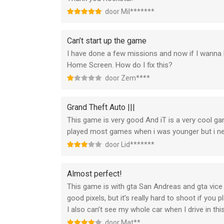
door Mil*******
Can’t start up the game
I have done a few missions and now if I wanna
Home Screen. How do I fix this?
door Zem****
Grand Theft Auto |||
This game is very good And iT is a very cool gam
played most games when i was younger but i nev
door Lid*******
Almost perfect!
This game is with gta San Andreas and gta vice 
good pixels, but it’s really hard to shoot if you 
I also can’t see my whole car when I drive in thi
door Mat**