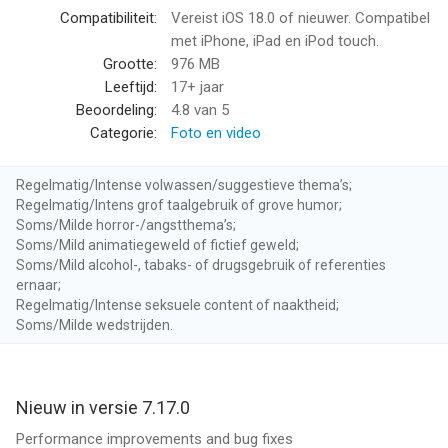
yourself.
Compatibiliteit:
Vereist iOS 18.0 of nieuwer. Compatibel
■ Create solo moments, duos, or full cast dynamics.
met iPhone, iPad en iPod touch.
■ Produce scroll-stopping content with your characters or
Grootte:
976 MB
make content with thousands of characters made by others.
Leeftijd:
17+ jaar
Beoordeling:
4.8
van 5
Interactive & Social
Categorie:
Foto en video
■ Characters can respond and interact in real time.
■ Chat with them.Create with them.Comment on and share
Regelmatig/Intense volwassen/suggestieve thema’s;
your characters and your friends’ characters.
Regelmatig/Intens grof taalgebruik of grove humor;
■ Discover new personalities and watch how other creators
Soms/Milde horror-/angstthema’s;
build their worlds.
Soms/Mild animatiegeweld of fictief geweld;
■ Collaborate, experiment, and see where the character takes
Soms/Mild alcohol-, tabaks- of drugsgebruik of referenties
ernaar;
you.
Regelmatig/Intense seksuele content of naaktheid;
Soms/Milde wedstrijden.
Create Here. Share Everywhere.
■ Export your videos to TikTok, Instagram, group chats, and
more.
■ Build your characters’ social following.
Nieuw in versie 7.17.0
■ Turn your creations into recurring series or breakout
Performance improvements and bug fixes