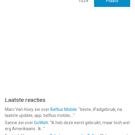
1024
Laatste reacties
Marc Van Hoey
zei over
Belfius Mobile
: "
beste, iPadgebruik, na
laatste update, app. belfius mobile,...
"
Sanne
zei over
GoWish
: "
Ik heb deze eerst gebruikt, maar toch wel
erg Amerikaans.. Ik...
"