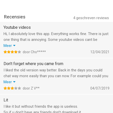
personalities.
■ Create once - go viral everywhere.
Recensies
Download now and start creating.
4
geschreven reviews
Youtube videos
Terms of Use & Privacy Policy
Hi, I absolutely love this app. Everything works fine. There is just
■ https://cantina.com/term
one thing that is annoying. Some youtube videos cant be
■ https://cantina.com/privacy
watched in Airtime due to some “restrictions” . Idk why this
Meer
happens but could yall fix this? Thanks a lot btw for making this
--
door Cho*****
12/04/2021
app.
Don’t forget where you came from
Cantina: AI Video & Characters van Cantina, Inc is een iPhone
app met iOS versie 18.0 of hoger, geschikt bevonden voor
I liked the old version way better. Back in the days you could
gebruikers met leeftijden vanaf
17 jaar
.
chat way more easily than you can now. For example could you
see when someone was typing, and the lay out was way better.
Meer
Informatie voor Cantina: AI Video & Charactersis het laatst
I’d like to see a change there. Secondly, is it possible to bring
door Z V**
04/07/2019
vergeleken op 6 Aug om 10:26.
back the Spotify feature? In my opinion that was the main
reason why I wanted to use Airtime all of the time.
Lit
I like it but without friends the app is useless.
So if u don’t have any friends don’t download it