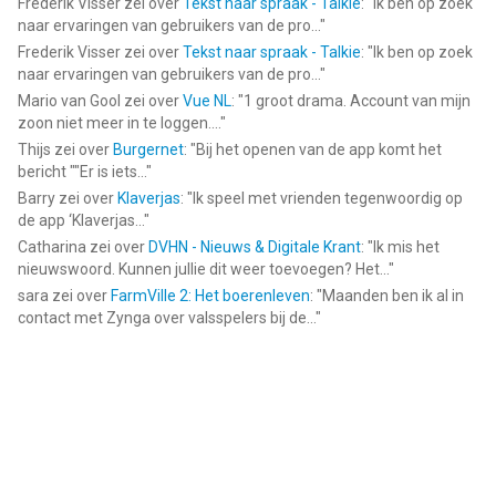
Frederik Visser
zei over
Tekst naar spraak - Talkie
: "
Ik ben op zoek
naar ervaringen van gebruikers van de pro...
"
Frederik Visser
zei over
Tekst naar spraak - Talkie
: "
Ik ben op zoek
naar ervaringen van gebruikers van de pro...
"
Mario van Gool
zei over
Vue NL
: "
1 groot drama. Account van mijn
zoon niet meer in te loggen....
"
Thijs
zei over
Burgernet
: "
Bij het openen van de app komt het
bericht ""Er is iets...
"
Barry
zei over
Klaverjas
: "
Ik speel met vrienden tegenwoordig op
de app ‘Klaverjas...
"
Catharina
zei over
DVHN - Nieuws & Digitale Krant
: "
Ik mis het
nieuwswoord. Kunnen jullie dit weer toevoegen? Het...
"
sara
zei over
FarmVille 2: Het boerenleven
: "
Maanden ben ik al in
contact met Zynga over valsspelers bij de...
"