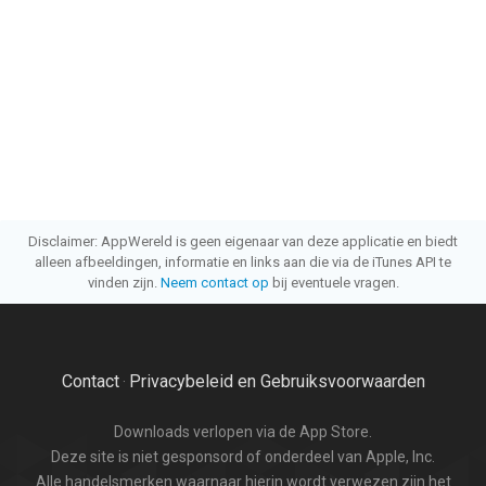
Disclaimer: AppWereld is geen eigenaar van deze applicatie en biedt
alleen afbeeldingen, informatie en links aan die via de iTunes API te
vinden zijn.
Neem contact op
bij eventuele vragen.
Contact
Privacybeleid en Gebruiksvoorwaarden
·
Downloads verlopen via de App Store.
Deze site is niet gesponsord of onderdeel van Apple, Inc.
Alle handelsmerken waarnaar hierin wordt verwezen zijn het