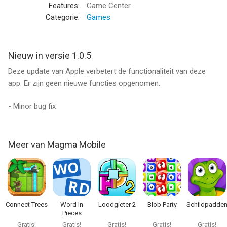
--
Features:
Game Center
Categorie:
Games
Glozzle van Magma Mobile is een app voor iPhone, iPad en
iPod touch met iOS versie 8.0 of hoger, geschikt bevonden
voor gebruikers met leeftijden vanaf
4 jaar
.
Nieuw in versie 1.0.5
Deze update van Apple verbetert de functionaliteit van deze
Informatie voor Glozzleis het laatst vergeleken op 8 Aug om
app. Er zijn geen nieuwe functies opgenomen.
18:30.
- Minor bug fix
Meer van Magma Mobile
Connect Trees
Word In
Loodgieter 2
Blob Party
Schildpadde
Pieces
Gratis!
Gratis!
Gratis!
Gratis!
Gratis!