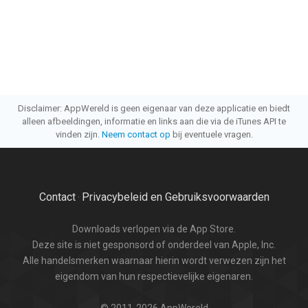
Disclaimer: AppWereld is geen eigenaar van deze applicatie en biedt
alleen afbeeldingen, informatie en links aan die via de iTunes API te
vinden zijn.
Neem contact op
bij eventuele vragen.
Contact
Privacybeleid en Gebruiksvoorwaarden
·
Downloads verlopen via de App Store.
Deze site is niet gesponsord of onderdeel van Apple, Inc.
Alle handelsmerken waarnaar hierin wordt verwezen zijn het
eigendom van hun respectievelijke eigenaren.