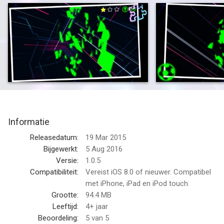
nooit tevoren aangezien je de taak hebt om vervormde
afbeeldingren weer te herstellen.
Is je oog scherp genoeg?
Met meer dan 3.000 niveaus zal dit spel je uenlang tot het
uiterste brengen. Het stelt je in staat om of alleen of met
vrienden te spelen en prat te gaan op je bedrevenheid.
Het is super eenvoudig te gebruiken wat het spel toegankelijk
Informatie
maakt voor zowel kinderen als volwassenen. Vegen met
slechts één vinger is genoeg om de afbeelding te herstellen..
Releasedatum:
19 Mar 2015
Bijgewerkt:
5 Aug 2016
Heb je genoeg vaardigheden om alle beelden weer in elkaar te
Versie:
1.0.5
zetten?
Compatibiliteit:
Vereist iOS 8.0 of nieuwer. Compatibel
met iPhone, iPad en iPod touch.
Wacht niet langer en word deel van onze gestaag groeiende
Grootte:
94.4 MB
gemeenschap van Glozzle fans!
Leeftijd:
4+ jaar
Beoordeling:
5
van 5