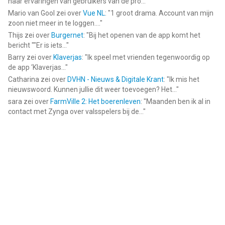
naar ervaringen van gebruikers van de pro...
"
Mario van Gool
zei over
Vue NL
: "
1 groot drama. Account van mijn
zoon niet meer in te loggen....
"
Thijs
zei over
Burgernet
: "
Bij het openen van de app komt het
bericht ""Er is iets...
"
Barry
zei over
Klaverjas
: "
Ik speel met vrienden tegenwoordig op
de app ‘Klaverjas...
"
Catharina
zei over
DVHN - Nieuws & Digitale Krant
: "
Ik mis het
nieuwswoord. Kunnen jullie dit weer toevoegen? Het...
"
sara
zei over
FarmVille 2: Het boerenleven
: "
Maanden ben ik al in
contact met Zynga over valsspelers bij de...
"