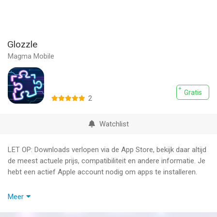
Glozzle
Magma Mobile
Gratis
2
Watchlist
LET OP: Downloads verlopen via de App Store, bekijk daar altijd
de meest actuele prijs, compatibiliteit en andere informatie. Je
hebt een actief Apple account nodig om apps te installeren.
Bent u een fan van 3D-games? Indien ja, download Glozzle nu!
Meer
Dit futuristisch 3D-puzzel spel zal je zal je geest uitdagen als