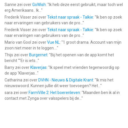
Sanne
zei over
GoWish
: "
Ik heb deze eerst gebruikt, maar toch wel
erg Amerikaans.. Ik...
"
Frederik Visser
zei over
Tekst naar spraak - Talkie
: "
Ik ben op zoek
naar ervaringen van gebruikers van de pro...
"
Frederik Visser
zei over
Tekst naar spraak - Talkie
: "
Ik ben op zoek
naar ervaringen van gebruikers van de pro...
"
Mario van Gool
zei over
Vue NL
: "
1 groot drama. Account van mijn
zoon niet meer in te loggen....
"
Thijs
zei over
Burgernet
: "
Bij het openen van de app komt het
bericht ""Er is iets...
"
Barry
zei over
Klaverjas
: "
Ik speel met vrienden tegenwoordig op
de app ‘Klaverjas...
"
Catharina
zei over
DVHN - Nieuws & Digitale Krant
: "
Ik mis het
nieuwswoord. Kunnen jullie dit weer toevoegen? Het...
"
sara
zei over
FarmVille 2: Het boerenleven
: "
Maanden ben ik al in
contact met Zynga over valsspelers bij de...
"