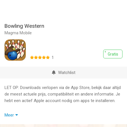
Bowling Western
Magma Mobile
Gratis
1
Watchlist
LET OP: Downloads verlopen via de App Store, bekijk daar altijd
de meest actuele prijs, compatibiliteit en andere informatie. Je
hebt een actief Apple account nodig om apps te installeren.
Ready to roll your Bowling Ball like a pro ? With Bowling
Meer
Western, you will find a super realistic stunning HD graphics
bowling game.