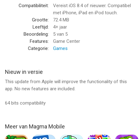
Informatie voor Bowling Westernis het laatst vergeleken op 9
Compatibiliteit:
Vereist iOS 8.4 of nieuwer. Compatibel
Aug om 04:56.
met iPhone, iPad en iPod touch.
Grootte:
72.4 MB
Leeftijd:
4+ jaar
Beoordeling:
5
van 5
Features:
Game Center
Categorie:
Games
Nieuw in versie
This update from Apple will improve the functionality of this
app. No new features are included.
64 bits compatibility
Meer van Magma Mobile