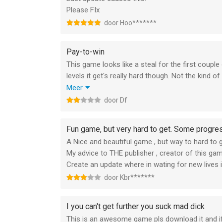
Please FIx
door Hoo*******
Pay-to-win
This game looks like a steal for the first coupl
levels it get's really hard though. Not the kind
nothing to do with skill or your lack off, but al
Meer
pricey and won't but you anything substantially bet
door Df
need to spend the same amount to progress or gri
the game is promising. 2/10 would not buy.
Fun game, but very hard to get. Some progre
A Nice and beautiful game , but way to hard to
My advice to THE publisher , creator of this gam
Create an update where in wating for new lives 
door Kbr*******
I you can't get further you suck mad dick
This is an awesome game pls download it and if 