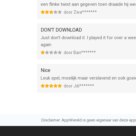
een flinke twist aan gegeven toen draaide hij we
door Zwa*******
DON'T DOWNLOAD
Just don't download it. I played it for over a we
again
door Ban*******
Nice
Leuk spel, moeilijk maar verslavend en ook goei
door Jdi*******
Disclaimer: AppWereld is geen eigenaar van deze applic