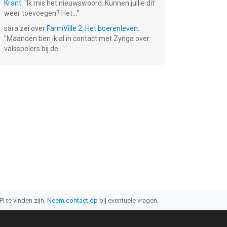
Krant
: "
Ik mis het nieuwswoord. Kunnen jullie dit
weer toevoegen? Het...
"
sara
zei over
FarmVille 2: Het boerenleven
:
"
Maanden ben ik al in contact met Zynga over
valsspelers bij de...
"
I te vinden zijn.
Neem contact op
bij eventuele vragen.