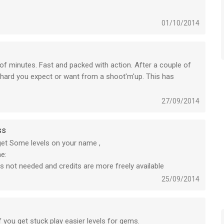
01/10/2014
e of minutes. Fast and packed with action. After a couple of
 of hard you expect or want from a shoot'm'up. This has
l to do with spending money on credits. Credits are way too
ter. It'll bring you a couple of levels further, but then you'll
27/09/2014
nd the living scheit out of it. It's sad, because the basis of
ss
 get Some levels on your name ,
e:
is not needed and credits are more freely available
25/09/2014
you get stuck play easier levels for gems.