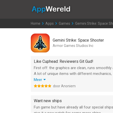
AppWereld
Home
>
Apps
>
Games
>
Gemini Strike: Space S
Gemini Strike: Space Shooter
Armor Games Studios Inc
Like Cuphead: Reviewers Git Gud!
First off: the graphics are clean, runs smoothly
A lot of unique items with different mechanics
But most importantly: People need to get good! It
Meer
hard? People seem to get stuck after the first 
door Anoniem
bullet hell. (What this game actually is)
Want new ships
Fun game but have already all four special ship