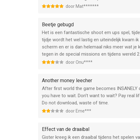
door Mat*******
Beetje gebugd
Het is een fantastische shoot em ups spel, tijde
tijdje wordt het wel lastig en uiteindelijk kwam 
scherm en er is dan helemaal niks meer wat je k
tegen in de special missions en tijdens wereld 2
door Onu****
Another money leecher
After first world the game becomes INSANELY diff
you have to wait. Don't want to wait? Pay real l
Do not download, waste of time.
door Eme***
Effect van de draaibal
Gister kreeg ik een draaibal tijdens het spelen v