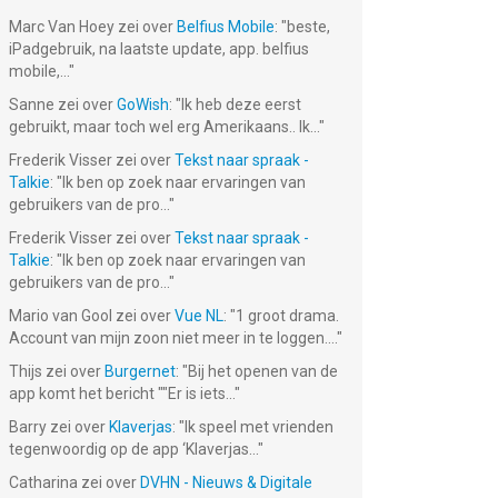
Marc Van Hoey
zei over
Belfius Mobile
: "
beste,
iPadgebruik, na laatste update, app. belfius
mobile,...
"
Sanne
zei over
GoWish
: "
Ik heb deze eerst
gebruikt, maar toch wel erg Amerikaans.. Ik...
"
Frederik Visser
zei over
Tekst naar spraak -
Talkie
: "
Ik ben op zoek naar ervaringen van
gebruikers van de pro...
"
Frederik Visser
zei over
Tekst naar spraak -
Talkie
: "
Ik ben op zoek naar ervaringen van
gebruikers van de pro...
"
Mario van Gool
zei over
Vue NL
: "
1 groot drama.
Account van mijn zoon niet meer in te loggen....
"
Thijs
zei over
Burgernet
: "
Bij het openen van de
app komt het bericht ""Er is iets...
"
Barry
zei over
Klaverjas
: "
Ik speel met vrienden
tegenwoordig op de app ‘Klaverjas...
"
Catharina
zei over
DVHN - Nieuws & Digitale