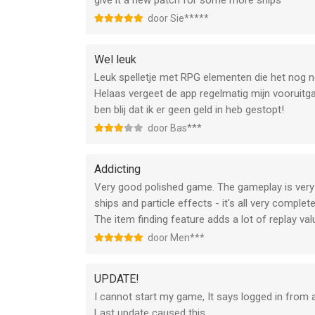
give it a new patch for some more ships
door Sie*****
Wel leuk
Leuk spelletje met RPG elementen die het nog ne
Helaas vergeet de app regelmatig mijn vooruitga
ben blij dat ik er geen geld in heb gestopt!
door Bas***
Addicting
Very good polished game. The gameplay is very
ships and particle effects - it's all very complete
The item finding feature adds a lot of replay val
door Men***
UPDATE!
I cannot start my game, It says logged in from 
Last update caused this.