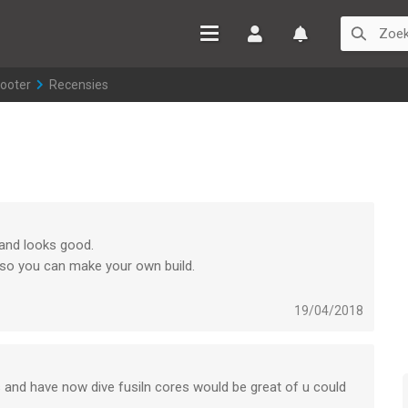
Inloggen
Watchlist
hooter
>
Recensies
 and looks good.
, so you can make your own build.
's a bullet hell-type game, and you're complaining that it's
world because they play this like a shoot-em-up rather than a
19/04/2018
s and have now dive fusiln cores would be great of u could