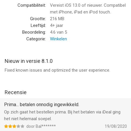
About DJI
Compatibiliteit:
Vereist iOS 13.0 of nieuwer. Compatibel
Since its establishment in 2006, DJI has given the world
met iPhone, iPad en iPod touch.
groundbreaking innovations in drones, handheld imaging,
Grootte:
216 MB
robotics education, and much more, reshaping entire industries
Leeftijd:
4+ jaar
and improving lives. DJI works tirelessly with partners from
Beoordeling:
4.6
van 5
across the globe to usher in an era of spatial intelligence
Categorie:
Winkelen
beyond imagination.
Contact us at: www.dji.com/contact
Nieuw in versie 8.1.0
--
Fixed known issues and optimized the user experience.
DJI Store – Try Virtual Flight van DJI is een app voor iPhone,
iPad en iPod touch met iOS versie 13.0 of hoger, geschikt
bevonden voor gebruikers met leeftijden vanaf
4 jaar
.
Recensie
Informatie voor DJI Store – Try Virtual Flightis het laatst
Prima... betalen onnodig ingewikkeld.
vergeleken op 8 Aug om 07:34.
Op zich gaat het bestellen prima. Bij het betalen via iDeal ging
het niet helemaal soepel.
door Bal*******
19/08/2020