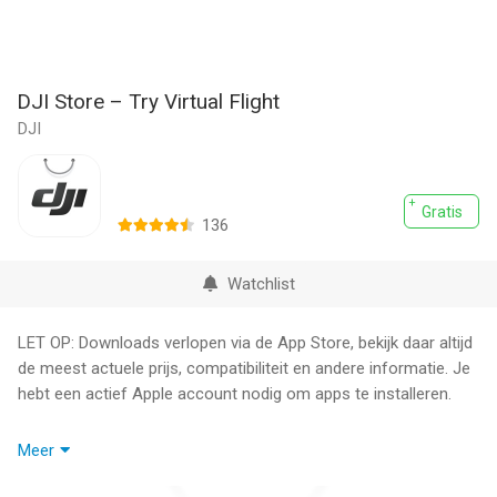
DJI Store – Try Virtual Flight
DJI
Gratis
136
Watchlist
LET OP: Downloads verlopen via de App Store, bekijk daar altijd
de meest actuele prijs, compatibiliteit en andere informatie. Je
hebt een actief Apple account nodig om apps te installeren.
【Elevate Your Creation】
Meer
1. DJI Academy: Tutorials for beginners.
2. Virtual Flight: Fun practice before the actual flight.