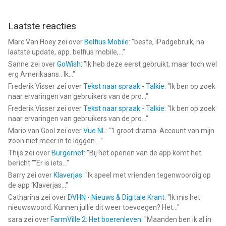
Laatste reacties
Marc Van Hoey
zei over
Belfius Mobile
: "
beste, iPadgebruik, na
laatste update, app. belfius mobile,...
"
Sanne
zei over
GoWish
: "
Ik heb deze eerst gebruikt, maar toch wel
erg Amerikaans.. Ik...
"
Frederik Visser
zei over
Tekst naar spraak - Talkie
: "
Ik ben op zoek
naar ervaringen van gebruikers van de pro...
"
Frederik Visser
zei over
Tekst naar spraak - Talkie
: "
Ik ben op zoek
naar ervaringen van gebruikers van de pro...
"
Mario van Gool
zei over
Vue NL
: "
1 groot drama. Account van mijn
zoon niet meer in te loggen....
"
Thijs
zei over
Burgernet
: "
Bij het openen van de app komt het
bericht ""Er is iets...
"
Barry
zei over
Klaverjas
: "
Ik speel met vrienden tegenwoordig op
de app ‘Klaverjas...
"
Catharina
zei over
DVHN - Nieuws & Digitale Krant
: "
Ik mis het
nieuwswoord. Kunnen jullie dit weer toevoegen? Het...
"
sara
zei over
FarmVille 2: Het boerenleven
: "
Maanden ben ik al in