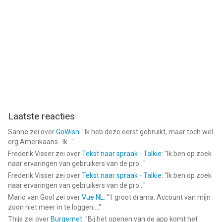
Op de hoogte wordt gebracht wanneer jouw bezorger
onderweg is en dicht bij jou is,
Je tracker kan delen met een groep voor grotere bestellingen
Geniet van onze aanbiedingen
Download de app om te bladeren door kortingen en
aanbiedingen op restaurants en supermarkten:
Gebruik jouw kortingscodes,
Bekijk de nieuwste deals in onze “Aanbiedingen” sectie,
Filter supermarkten op beschikbare aanbieding,
Laatste reacties
Voeg je maaltijdcheques-kaart toe.
Sanne
zei over
GoWish
: "
Ik heb deze eerst gebruikt, maar toch wel
erg Amerikaans.. Ik...
"
Kies je favorieten, wij leveren ze.
Frederik Visser
zei over
Tekst naar spraak - Talkie
: "
Ik ben op zoek
Sluit je aan bij de miljoenen mensen die Deliveroo al hebben
naar ervaringen van gebruikers van de pro...
"
gedownload.
Frederik Visser
zei over
Tekst naar spraak - Talkie
: "
Ik ben op zoek
naar ervaringen van gebruikers van de pro...
"
Laat nu, of later, jouw eten of boodschappen leveren. Of je nu
Mario van Gool
zei over
Vue NL
: "
1 groot drama. Account van mijn
zin hebt in iets speciaals van jouw favoriet Indisch of
zoon niet meer in te loggen....
"
hamburger restaurant, of je zin hebt in een kleine snack of een
Thijs
zei over
Burgernet
: "
Bij het openen van de app komt het