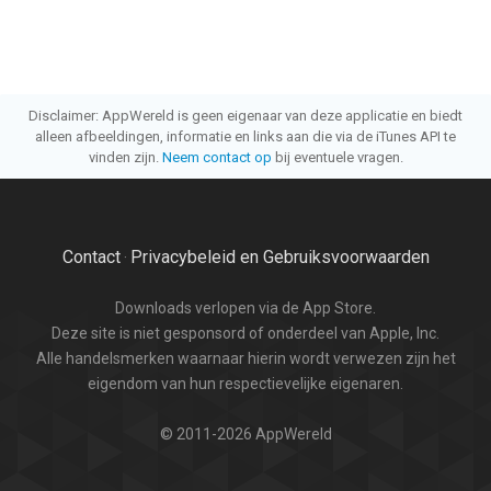
Disclaimer: AppWereld is geen eigenaar van deze applicatie en biedt
alleen afbeeldingen, informatie en links aan die via de iTunes API te
vinden zijn.
Neem contact op
bij eventuele vragen.
Contact
Privacybeleid en Gebruiksvoorwaarden
·
Downloads verlopen via de App Store.
Deze site is niet gesponsord of onderdeel van Apple, Inc.
Alle handelsmerken waarnaar hierin wordt verwezen zijn het
eigendom van hun respectievelijke eigenaren.
© 2011-2026 AppWereld