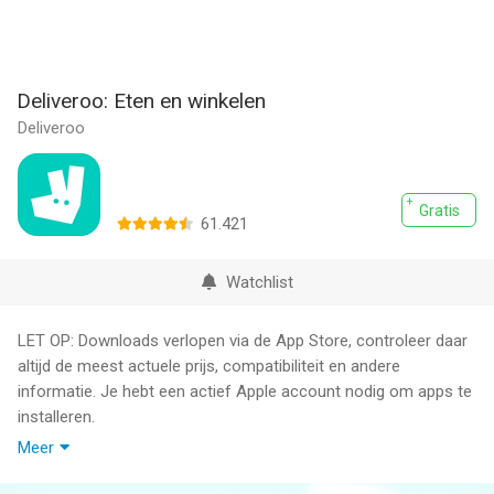
Deliveroo: Eten en winkelen
Deliveroo
Gratis
61.421
Watchlist
LET OP: Downloads verlopen via de App Store, controleer daar
altijd de meest actuele prijs, compatibiliteit en andere
informatie. Je hebt een actief Apple account nodig om apps te
installeren.
Meer
Jouw favoriete gerechten en boodschappen, geleverd aan je
deur. Zin in iets lekkers? Met Deliveroo kan je afhaalmaaltijden