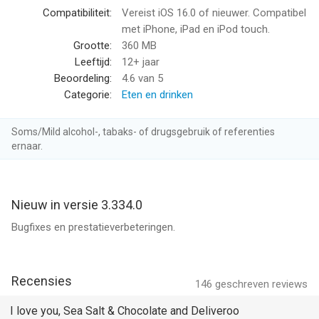
Compatibiliteit:
Vereist iOS 16.0 of nieuwer. Compatibel
Boodschappen nodig?
met iPhone, iPad en iPod touch.
Laat je boodschappen leveren in één klik!
Grootte:
360 MB
Leeftijd:
12+ jaar
Of je nu een hele boodschappenlijst hebt, of je net de ene
Beoordeling:
4.6
van 5
essentiële ingrediënt mist voor je avondeten, Carrefour,
Categorie:
Eten en drinken
Delhaize, le Pain Quotidien, Tartes Françoises en veel anderen
staan klaar om tot aan jouw deur te leveren.
Soms/Mild alcohol-, tabaks- of drugsgebruik of referenties
ernaar.
Vink je boodschappenlijstje af zonder het huis te verlaten. Met
duizenden producten beschikbaar om te leveren, van essentiële
producten zoals melk, eieren en brood, tot kook-ingrediënten
Nieuw in versie 3.334.0
en lekkere traktaties, staan wij klaar om de boodschappen te
leveren die jij nodig hebt. Kies uit jouw favoriete supermarkten
Bugfixes en prestatieverbeteringen.
zoals Delhaize, Carrefour en meer.
Klaar om smakelijke deals te ontdekken?
Recensies
146
geschreven reviews
Geniet van heerlijke kortingen en verwen jezelf met
I love you, Sea Salt & Chocolate and Deliveroo