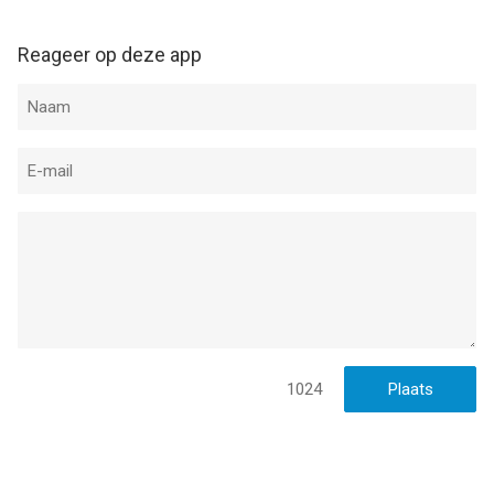
omgeving,
En zo veel meer.
Reageer op deze app
Jouw gemak
We willen het jou zo gemakkelijk mogelijk maken, om het eten
te krijgen dat je lekker vindt. Je kunt:
Jouw levering plannen. Drukke dag? Plan je levering zodat je
eten aankomt op hetzelfde moment als jij thuis komt, zo is je
eten warm en klaar om te eten,
De wachtrij overslaan met onze “Afhalen” optie,
Zoeken naar nieuwe deals en kortingen in onze “Aanbiedingen”
sectie
Volg je eten
1024
Je weet precies waar jouw bestelling is met onze tracker, waar
je:
De voortgang van jouw bestelling in realtime kan volgen,