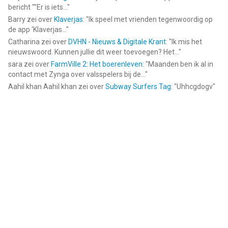
opbeurende fastfood, download de Deliveroo-app en wij
bericht ""Er is iets...
"
leveren binnen enkele minuten rechtstreeks aan jouw deur.
Barry
zei over
Klaverjas
: "
Ik speel met vrienden tegenwoordig op
de app ‘Klaverjas...
"
--
Catharina
zei over
DVHN - Nieuws & Digitale Krant
: "
Ik mis het
nieuwswoord. Kunnen jullie dit weer toevoegen? Het...
"
sara
zei over
FarmVille 2: Het boerenleven
: "
Maanden ben ik al in
Deliveroo: Eten en winkelen van Deliveroo is een app voor
contact met Zynga over valsspelers bij de...
"
iPhone, iPad en iPod touch met iOS versie 16.0 of hoger,
Aahil khan Aahil khan
zei over
Subway Surfers Tag
: "
Uhhcgdogv
"
geschikt bevonden voor gebruikers met leeftijden vanaf
12 jaar
.
Informatie voor Deliveroo: Eten en winkelenis het laatst
vergeleken op 5 Aug om 23:59.