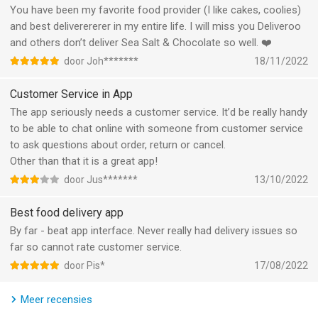
verschillende promoties. Met Deliveroo kan je groots besparen
You have been my favorite food provider (I like cakes, coolies)
wanneer je bestelt bij je favoriete lokale restaurants, geniet van
and best deliverererer in my entire life. I will miss you Deliveroo
een lekkere afhaalmaaltijd of door je boodschappen
and others don’t deliver Sea Salt & Chocolate so well. ❤️
rechtstreeks aan je deur te laten leveren.
door Joh*******
18/11/2022
Ben je in België?
Customer Service in App
The app seriously needs a customer service. It’d be really handy
Bestel direct bij de beste restaurants in België,
to be able to chat online with someone from customer service
waaronderKOMO, Bavet, My Tannour, Ellis, Be Burger, Hawaiieen
to ask questions about order, return or cancel.
Pokeball en meer lokale favorieten.
Other than that it is a great app!
Bestel op jouw manier
door Jus*******
13/10/2022
Best food delivery app
Met Deliveroo is het makkelijker dan ooit om eten te bestellen
van restaurants bij jou in de buurt. Je kunt in jouw omgeving
By far - beat app interface. Never really had delivery issues so
zoeken op:
far so cannot rate customer service.
Jouw favoriete keuken, gerecht of restaurant,
door Pis*
17/08/2022
Jouw dieetwensen, of dat nu veganistisch, glutenvrij of iets
anders is,
Meer recensies
De snelste bezorgtijd, het best beoordeelde gerecht in jouw