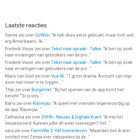
Laatste reacties
Sanne
zei over
GoWish
: "
Ik heb deze eerst gebruikt, maar toch wel
erg Amerikaans.. Ik...
"
Frederik Visser
zei over
Tekst naar spraak - Talkie
: "
Ik ben op zoek
naar ervaringen van gebruikers van de pro...
"
Frederik Visser
zei over
Tekst naar spraak - Talkie
: "
Ik ben op zoek
naar ervaringen van gebruikers van de pro...
"
Mario van Gool
zei over
Vue NL
: "
1 groot drama. Account van mijn
zoon niet meer in te loggen....
"
Thijs
zei over
Burgernet
: "
Bij het openen van de app komt het
bericht ""Er is iets...
"
Barry
zei over
Klaverjas
: "
Ik speel met vrienden tegenwoordig op
de app ‘Klaverjas...
"
Catharina
zei over
DVHN - Nieuws & Digitale Krant
: "
Ik mis het
nieuwswoord. Kunnen jullie dit weer toevoegen? Het...
"
sara
zei over
FarmVille 2: Het boerenleven
: "
Maanden ben ik al in
contact met Zynga over valsspelers bij de...
"