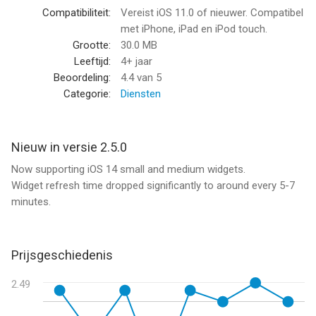
Databit: Dataverbruik van Jorge Cozain is een app voor iPhone,
Compatibiliteit:
Vereist iOS 11.0 of nieuwer. Compatibel
iPad en iPod touch met iOS versie 11.0 of hoger, geschikt
met iPhone, iPad en iPod touch.
bevonden voor gebruikers met leeftijden vanaf
4 jaar
.
Grootte:
30.0 MB
Leeftijd:
4+ jaar
Informatie voor Databit: Dataverbruikis het laatst vergeleken op
Beoordeling:
4.4
van 5
6 Aug om 10:01.
Categorie:
Diensten
Nieuw in versie 2.5.0
Now supporting iOS 14 small and medium widgets.
Widget refresh time dropped significantly to around every 5-7
minutes.
Prijsgeschiedenis
2.49