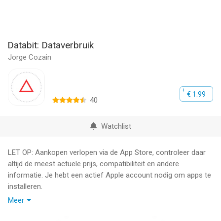
Databit: Dataverbruik
Jorge Cozain
€ 1.99
40
Watchlist
LET OP: Aankopen verlopen via de App Store, controleer daar
altijd de meest actuele prijs, compatibiliteit en andere
informatie. Je hebt een actief Apple account nodig om apps te
installeren.
Meer
Databit is de eenvoudigste app om je dataverbruik te houden.
Gewoon open de app of een kijkje nemen op de Notification