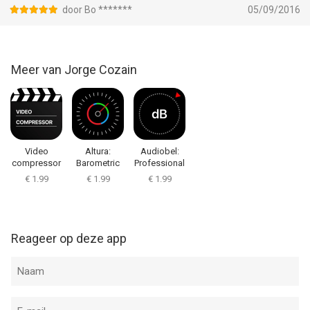
door Bo *******
05/09/2016
Meer van Jorge Cozain
Video
Altura:
Audiobel:
compressor
Barometric
Professional
express
pressure
SPL
€ 1.99
€ 1.99
€ 1.99
Reageer op deze app