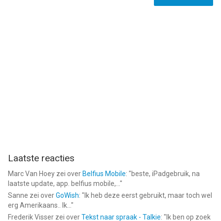
Laatste reacties
Marc Van Hoey
zei over
Belfius Mobile
: "
beste, iPadgebruik, na
laatste update, app. belfius mobile,...
"
Sanne
zei over
GoWish
: "
Ik heb deze eerst gebruikt, maar toch wel
erg Amerikaans.. Ik...
"
Frederik Visser
zei over
Tekst naar spraak - Talkie
: "
Ik ben op zoek