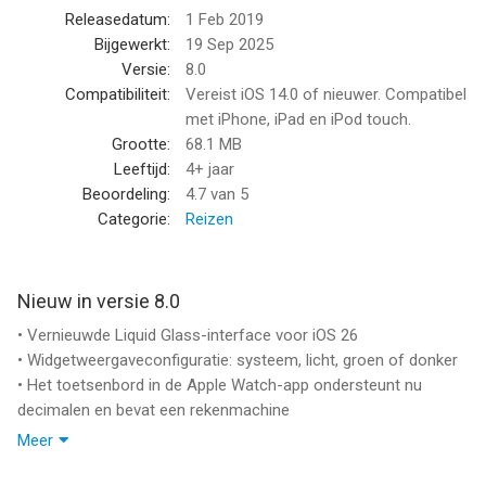
Accountinstellingen na aankoop. Gratis proefversies mogen
Releasedatum:
1 Feb 2019
slechts eenmaal worden gebruikt. Elk ongebruikt gedeelte van
Bijgewerkt:
19 Sep 2025
een gratis proefperiode wordt verbeurd als u een abonnement
Versie:
8.0
koopt.
Compatibiliteit:
Vereist iOS 14.0 of nieuwer. Compatibel
met iPhone, iPad en iPod touch.
———
Grootte:
68.1 MB
Leeftijd:
4+ jaar
Servicevoorwaarden: http://currencyapp.com/terms/
Beoordeling:
4.7
van 5
Privacybeleid: http://currencyapp.com/privacy/
Categorie:
Reizen
--
Nieuw in versie 8.0
Currency van Jeffrey Grossman is een app voor iPhone, iPad
• Vernieuwde Liquid Glass-interface voor iOS 26
en iPod touch met iOS versie 14.0 of hoger, geschikt bevonden
• Widgetweergaveconfiguratie: systeem, licht, groen of donker
voor gebruikers met leeftijden vanaf
4 jaar
.
• Het toetsenbord in de Apple Watch-app ondersteunt nu
decimalen en bevat een rekenmachine
Informatie voor Currencyis het laatst vergeleken op 10 Aug om
• Ondersteuning toegevoegd voor de valuta's Sierra Leoonse
10:21.
Meer
leone (SLE), Caribische gulden (XCG) en Zimbabwaanse ZiG
(ZWG)