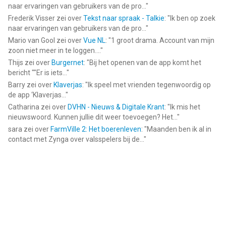
naar ervaringen van gebruikers van de pro...
"
Frederik Visser
zei over
Tekst naar spraak - Talkie
: "
Ik ben op zoek
naar ervaringen van gebruikers van de pro...
"
Mario van Gool
zei over
Vue NL
: "
1 groot drama. Account van mijn
zoon niet meer in te loggen....
"
Thijs
zei over
Burgernet
: "
Bij het openen van de app komt het
bericht ""Er is iets...
"
Barry
zei over
Klaverjas
: "
Ik speel met vrienden tegenwoordig op
de app ‘Klaverjas...
"
Catharina
zei over
DVHN - Nieuws & Digitale Krant
: "
Ik mis het
nieuwswoord. Kunnen jullie dit weer toevoegen? Het...
"
sara
zei over
FarmVille 2: Het boerenleven
: "
Maanden ben ik al in
contact met Zynga over valsspelers bij de...
"