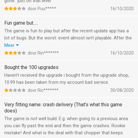
gone.. just on that level
door Puu*****
16/10/2020
Fun game but.....
The game is fun to play but after the recent update app has a
lot of bugs. But the worst: event almost isn’t playable. After the
launch of the vehicle it crashes within 100 meters. My engine,
Meer
booster and money is now level 20 and still 100 meters.
door Rin*******
16/10/2020
So, the app normal gets 4,5 stars but this event makes it 2,5
stars.
Bought the 100 upgrades
By the way: timed events? Stop that please. It must stay fun to
Haven’t received the upgrade i bought from the upgrade shop,
play, not an stressful thing.
10.99 has been taken from my account bad service.
door Ric*******
30/08/2020
Very fitting name: crash delivery (That’s what this game
does)
The game is not well build. E.g. when going to a previous area
you can fly past the end and then the game crashes. Rookie
mistake! And what is the deal with that chopper that keeps