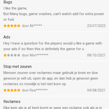
Bugs
I like the game,
But Many bugs, game crashes, can’t watch add for extra power
or fuel.
door Ali*****
23/07/2023
Ads
Hey I have a question for the players would u like a game with
your ads if so then this is definitely the game for u
door Mon*******
08/10/2021
Stop met zeuren
Mensen zeuren over reclames maar gebruik je brein en doe
gewoon je wifi uit, open de app, en dan heb je gewoon geen
reclames zo moeilijk is het niet kom op.
door Rea*******
04/08/2021
Reclames
Elke keer als je af bent komt er weer een reclame ook als je in