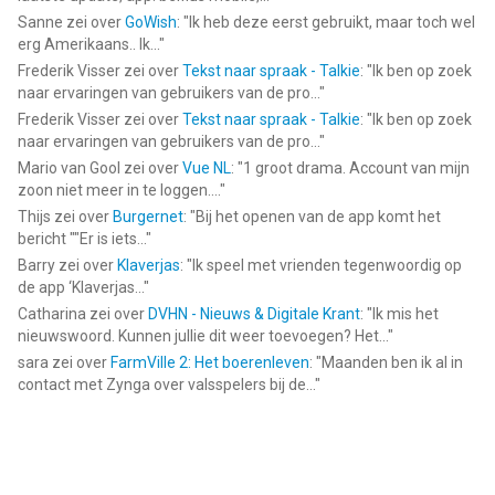
Sanne
zei over
GoWish
: "
Ik heb deze eerst gebruikt, maar toch wel
erg Amerikaans.. Ik...
"
Frederik Visser
zei over
Tekst naar spraak - Talkie
: "
Ik ben op zoek
naar ervaringen van gebruikers van de pro...
"
Frederik Visser
zei over
Tekst naar spraak - Talkie
: "
Ik ben op zoek
naar ervaringen van gebruikers van de pro...
"
Mario van Gool
zei over
Vue NL
: "
1 groot drama. Account van mijn
zoon niet meer in te loggen....
"
Thijs
zei over
Burgernet
: "
Bij het openen van de app komt het
bericht ""Er is iets...
"
Barry
zei over
Klaverjas
: "
Ik speel met vrienden tegenwoordig op
de app ‘Klaverjas...
"
Catharina
zei over
DVHN - Nieuws & Digitale Krant
: "
Ik mis het
nieuwswoord. Kunnen jullie dit weer toevoegen? Het...
"
sara
zei over
FarmVille 2: Het boerenleven
: "
Maanden ben ik al in
contact met Zynga over valsspelers bij de...
"