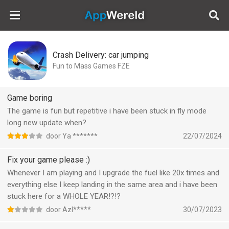
AppWereld
Crash Delivery: car jumping
Fun to Mass Games FZE
Game boring
The game is fun but repetitive i have been stuck in fly mode
long new update when?
door Ya *******
22/07/2024
Fix your game please :)
Whenever I am playing and I upgrade the fuel like 20x times and
everything else I keep landing in the same area and i have been
stuck here for a WHOLE YEAR!?!?
door Azl*****
30/07/2023