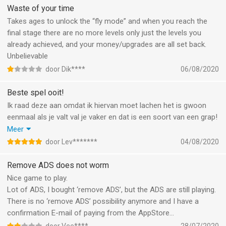
Waste of your time
Takes ages to unlock the “fly mode” and when you reach the
final stage there are no more levels only just the levels you
already achieved, and your money/upgrades are all set back.
Unbelievable
door Dik****
06/08/2020
Beste spel ooit!
Ik raad deze aan omdat ik hiervan moet lachen het is gwoon
eenmaal als je valt val je vaker en dat is een soort van een grap!
1 tip (voor mensen die dit spelen): zet je WIFI uit anders krijg je
Meer
reclames want ik zag daar comments van.
door Lev*******
04/08/2020
Echt een goed spel!
Remove ADS does not worm
Nice game to play.
Lot of ADS, I bought ‘remove ADS’, but the ADS are still playing.
There is no ‘remove ADS’ possibility anymore and I have a
confirmation E-mail of paying from the AppStore...