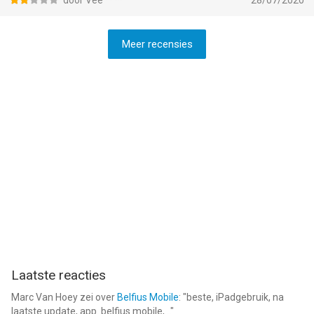
door Vee****
28/07/2020
Meer recensies
Laatste reacties
Marc Van Hoey
zei over
Belfius Mobile
: "
beste, iPadgebruik, na
laatste update, app. belfius mobile,...
"